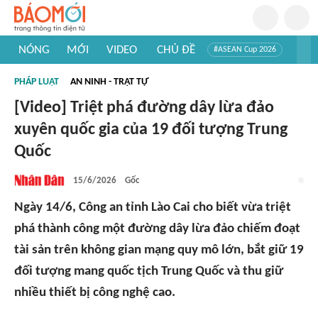
NÓNG
MỚI
VIDEO
CHỦ ĐỀ
#ASEAN Cup 2026
#Trí tuệ nhân tạo
#Mỹ - Iran
#Khám phá Việt Nam
PHÁP LUẬT
AN NINH - TRẬT TỰ
#Khám phá thế giới
[Video] Triệt phá đường dây lừa đảo
xuyên quốc gia của 19 đối tượng Trung
Quốc
15/6/2026
Gốc
Ngày 14/6, Công an tỉnh Lào Cai cho biết vừa triệt
phá thành công một đường dây lừa đảo chiếm đoạt
tài sản trên không gian mạng quy mô lớn, bắt giữ 19
đối tượng mang quốc tịch Trung Quốc và thu giữ
nhiều thiết bị công nghệ cao.