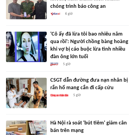
chóng trình báo công an
6 giờ
'Cô ấy đã lừa tôi bao nhiêu năm
qua rồi': Người chồng bàng hoàng
khi vợ bị cáo buộc lừa tình nhiều
đàn ông lớn tuổi
5 giờ
CSGT dẫn đường đưa nạn nhân bị
rắn hổ mang cắn đi cấp cứu
5 giờ
Hà Nội rà soát 'bút tiêm' giảm cân
bán trên mạng