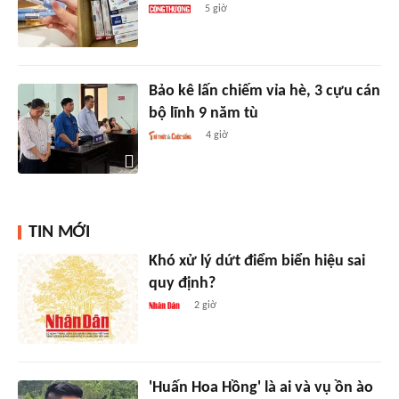
5 giờ
Bảo kê lấn chiếm vỉa hè, 3 cựu cán
bộ lĩnh 9 năm tù
4 giờ
TIN MỚI
Khó xử lý dứt điểm biển hiệu sai
quy định?
2 giờ
'Huấn Hoa Hồng' là ai và vụ ồn ào