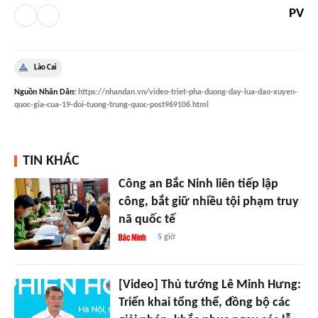
PV
Lào Cai
Nguồn
Nhân Dân
:
https://nhandan.vn/video-triet-pha-duong-day-lua-dao-xuyen-
quoc-gia-cua-19-doi-tuong-trung-quoc-post969106.html
TIN KHÁC
Công an Bắc Ninh liên tiếp lập
công, bắt giữ nhiều tội phạm truy
nã quốc tế
5 giờ
[Video] Thủ tướng Lê Minh Hưng:
Triển khai tổng thể, đồng bộ các