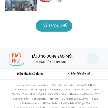
4 giờ
VỀ TRANG CHỦ
TẢI ỨNG DỤNG BÁO MỚI
ĐỂ KHÔNG BỎ SÓT TIN TỨC
Điều khoản sử dụng
Chính sách bảo mật
Kim Sang-Sik
An Ninh Mạng
Vùng Thủ Đô
Mỹ
Đường Vành Đai 5
Liên Bang Nga
Doanh Nghiệp
Campuchia
Iran
Luật Kiến Trúc
Oman
Bắc Ninh (thành Phố)
Đại Biểu Quốc Hội
Năm
Ukraine
ASEAN Cup 2026
Lê Minh Hưng
Chợ Biên Hòa
Hạ Tầng
Dự Án Đầu Tư Xây Dựng
Tô Lâm
Eo Biển Hormuz
AFF Cup 2026
Lịch Thi Đấu AFF Cup 2026
Bảng Xếp Hạng AFF Cup 2026
Bóng Đá
Báo Bóng Đá
Bóng Đá Việt Nam