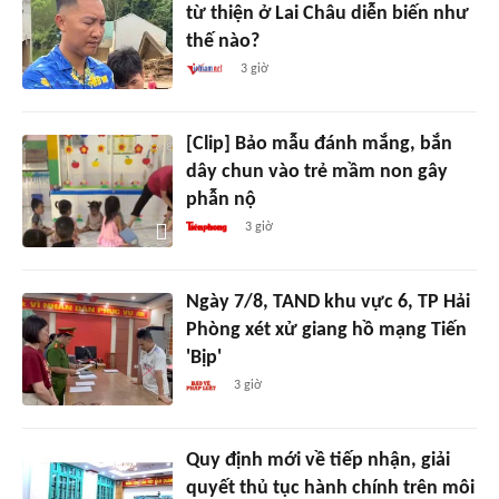
từ thiện ở Lai Châu diễn biến như
thế nào?
3 giờ
[Clip] Bảo mẫu đánh mắng, bắn
dây chun vào trẻ mầm non gây
phẫn nộ
3 giờ
Ngày 7/8, TAND khu vực 6, TP Hải
Phòng xét xử giang hồ mạng Tiến
'Bịp'
3 giờ
Quy định mới về tiếp nhận, giải
quyết thủ tục hành chính trên môi