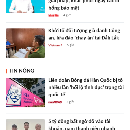
giải pháp, khắc phục ngay các lỗ
hổng bảo mật
4 giờ
Khởi tố đối tượng giả danh Công
an, lừa đảo 'chạy án' tại Đắk Lắk
5 giờ
TIN NÓNG
Liên đoàn Bóng đá Hàn Quốc bị tố
nhiều lần 'hối lộ tình dục' trọng tài
quốc tế
5 giờ
5 tỷ đồng bất ngờ đổ vào tài
khoản, nam thanh niên nhanh