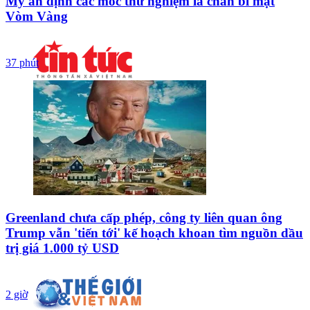
Mỹ ấn định các mốc thử nghiệm lá chắn bí mật
Vòm Vàng
37 phút
Greenland chưa cấp phép, công ty liên quan ông
Trump vẫn 'tiến tới' kế hoạch khoan tìm nguồn dầu
trị giá 1.000 tỷ USD
2 giờ