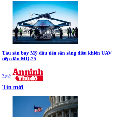
Tàu sân bay Mỹ đầu tiên sẵn sàng điều khiển UAV
tiếp dầu MQ-25
2 giờ
Tin mới