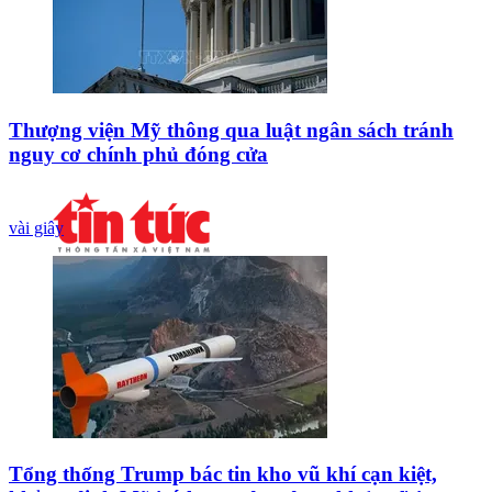
Thượng viện Mỹ thông qua luật ngân sách tránh
nguy cơ chính phủ đóng cửa
vài giây
Tổng thống Trump bác tin kho vũ khí cạn kiệt,