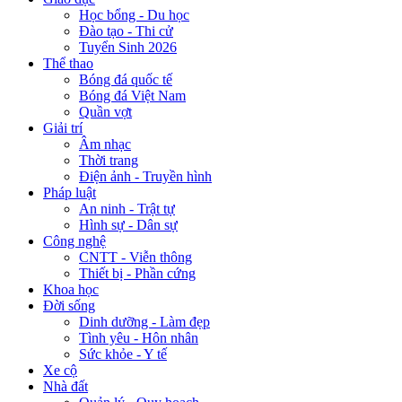
Học bổng - Du học
Đào tạo - Thi cử
Tuyển Sinh 2026
Thể thao
Bóng đá quốc tế
Bóng đá Việt Nam
Quần vợt
Giải trí
Âm nhạc
Thời trang
Điện ảnh - Truyền hình
Pháp luật
An ninh - Trật tự
Hình sự - Dân sự
Công nghệ
CNTT - Viễn thông
Thiết bị - Phần cứng
Khoa học
Đời sống
Dinh dưỡng - Làm đẹp
Tình yêu - Hôn nhân
Sức khỏe - Y tế
Xe cộ
Nhà đất