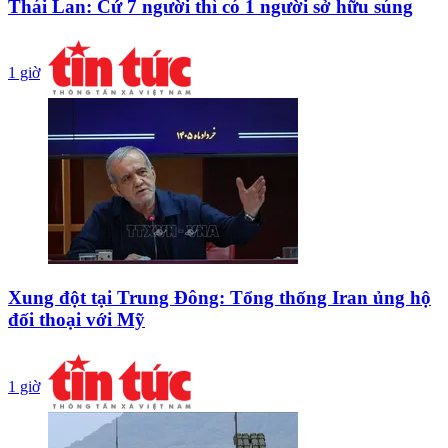
Thái Lan: Cứ 7 người thì có 1 người sở hữu súng
1 giờ
Xung đột tại Trung Đông: Tổng thống Iran ủng hộ
đối thoại với Mỹ
1 giờ