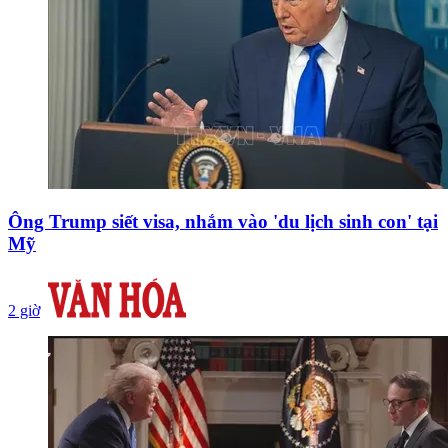
Ông Trump siết visa, nhắm vào 'du lịch sinh con' tại
Mỹ
2 giờ