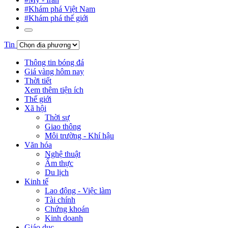
#Khám phá Việt Nam
#Khám phá thế giới
Tin
Thông tin bóng đá
Giá vàng hôm nay
Thời tiết
Xem thêm tiện ích
Thế giới
Xã hội
Thời sự
Giao thông
Môi trường - Khí hậu
Văn hóa
Nghệ thuật
Ẩm thực
Du lịch
Kinh tế
Lao động - Việc làm
Tài chính
Chứng khoán
Kinh doanh
Giáo dục