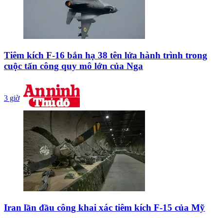
Tiêm kích F-16 bắn hạ 38 tên lửa hành trình trong
cuộc tấn công quy mô lớn của Nga
3 giờ
Iran lần đầu công khai xác tiêm kích F-15 của Mỹ