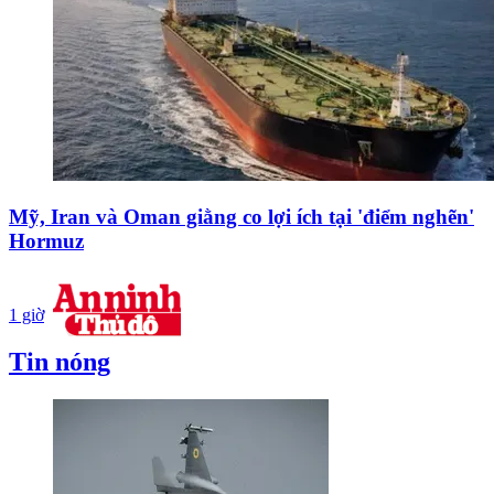
Mỹ, Iran và Oman giằng co lợi ích tại 'điểm nghẽn'
Hormuz
1 giờ
Tin nóng