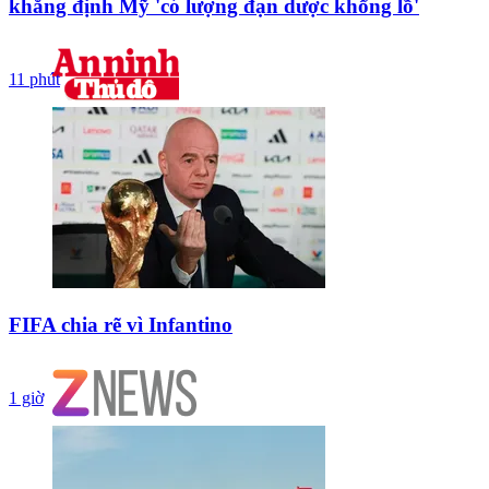
khẳng định Mỹ 'có lượng đạn dược khổng lồ'
11 phút
FIFA chia rẽ vì Infantino
1 giờ