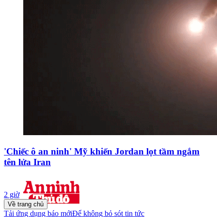
'Chiếc ô an ninh' Mỹ khiến Jordan lọt tầm ngắm
tên lửa Iran
2 giờ
Về trang chủ
Tải ứng dụng báo mới
Để không bỏ sót tin tức