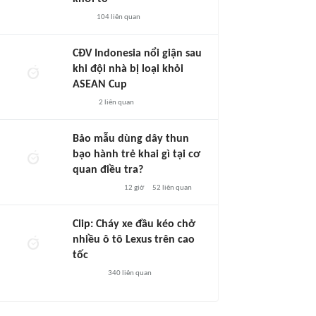
104
liên quan
CĐV Indonesia nổi giận sau
khi đội nhà bị loại khỏi
ASEAN Cup
2
liên quan
Bảo mẫu dùng dây thun
bạo hành trẻ khai gì tại cơ
quan điều tra?
12 giờ
52
liên quan
Clip: Cháy xe đầu kéo chở
nhiều ô tô Lexus trên cao
tốc
340
liên quan