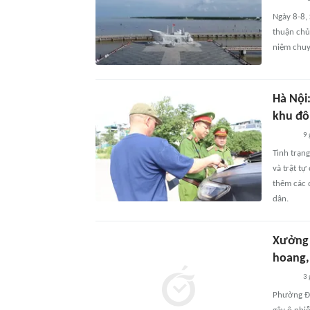
Ngày 8-8,
thuận chủ
niệm chuy
Hà Nội:
khu đô 
9 
Tình trạng
và trật t
thêm các 
dân.
Xưởng 
hoang, 
3 
Phường Đô