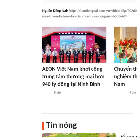
Nguồn
Đồng Nai
:
https://baodongnai.com.vn/video-clip/20260
moi-tuyen-ket-noi-lon-deu-hoi-tu-ve-dong-nai-b0b3662/
AEON Việt Nam khởi công
Chuyến th
trung tâm thương mại hơn
nghiệm thú
940 tỷ đồng tại Ninh Bình
Nam
5 giờ
4 giờ
Tin nóng