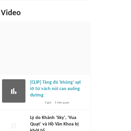
Video
[CLIP] Tảng đá 'khủng' sạt
lở từ vách núi cao xuống
đường
9 giờ
5
liên quan
Lý do Khánh 'Sky', 'Vua
Quạt' và Hồ Văn Khoa bị
khởi tố