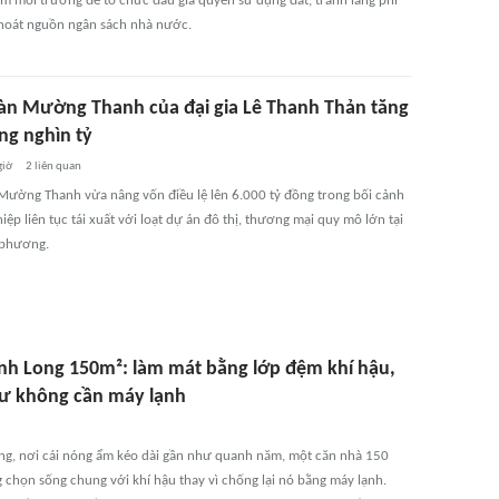
ễm môi trường để tổ chức đấu giá quyền sử dụng đất, tránh lãng phí
 thoát nguồn ngân sách nhà nước.
àn Mường Thanh của đại gia Lê Thanh Thản tăng
ng nghìn tỷ
giờ
2
liên quan
Mường Thanh vừa nâng vốn điều lệ lên 6.000 tỷ đồng trong bối cảnh
ệp liên tục tái xuất với loạt dự án đô thị, thương mại quy mô lớn tại
 phương.
nh Long 150m²: làm mát bằng lớp đệm khí hậu,
ư không cần máy lạnh
ng, nơi cái nóng ẩm kéo dài gần như quanh năm, một căn nhà 150
 chọn sống chung với khí hậu thay vì chống lại nó bằng máy lạnh.