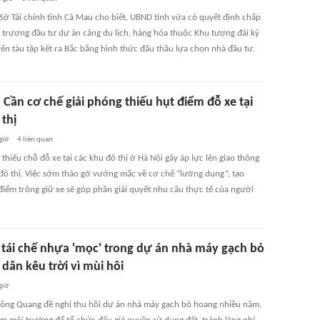
 Sở Tài chính tỉnh Cà Mau cho biết, UBND tỉnh vừa có quyết định chấp
 trương đầu tư dự án cảng du lịch, hàng hóa thuộc Khu tượng đài kỷ
ến tàu tập kết ra Bắc bằng hình thức đấu thầu lựa chọn nhà đầu tư.
 Cần cơ chế giải phóng thiếu hụt điểm đỗ xe tại
thị
giờ
4
liên quan
 thiếu chỗ đỗ xe tại các khu đô thị ở Hà Nội gây áp lực lên giao thông
ự đô thị. Việc sớm tháo gỡ vướng mắc về cơ chế “lưỡng dụng”, tạo
điểm trông giữ xe sẽ góp phần giải quyết nhu cầu thực tế của người
tái chế nhựa 'mọc' trong dự án nhà máy gạch bỏ
dân kêu trời vì mùi hôi
giờ
ng Quang đề nghị thu hồi dự án nhà máy gạch bỏ hoang nhiều năm,