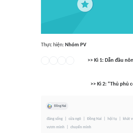
Thực hiện:
Nhóm PV
>> Kì 1: Dẫn đầu nô
>> Kì 2: "Thủ phủ 
Đồng Nai
đáng sống
cửa ngõ
Đồng Nai
hội tụ
khát 
vươn mình
chuyển mình