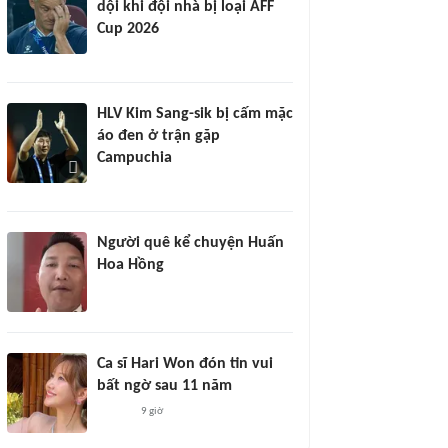
dội khi đội nhà bị loại AFF
Cup 2026
HLV Kim Sang-sik bị cấm mặc
áo đen ở trận gặp
Campuchia
Người quê kể chuyện Huấn
Hoa Hồng
Ca sĩ Hari Won đón tin vui
bất ngờ sau 11 năm
9 giờ