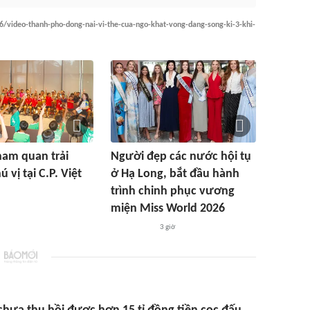
6/video-thanh-pho-dong-nai-vi-the-cua-ngo-khat-vong-dang-song-ki-3-khi-
am quan trải
Người đẹp các nước hội tụ
 vị tại C.P. Việt
ở Hạ Long, bắt đầu hành
trình chinh phục vương
miện Miss World 2026
3 giờ