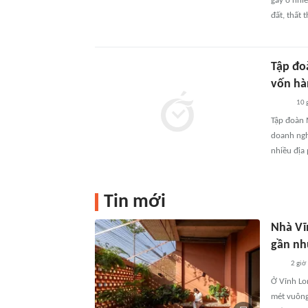
gây ô nhi
đất, thất
Tập đo
vốn hà
10 
Tập đoàn 
doanh nghi
nhiều địa
Tin mới
Nhà Vĩ
gần nh
2 giờ
Ở Vĩnh Lo
mét vuông