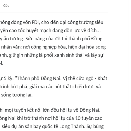
Gốc
hóng dòng vốn FDI, cho đến đại công trường siêu
yến cao tốc huyết mạch đang dồn lực về đích...
y ấn tượng. Sức nặng của đô thị thành phố Đồng
 nhân văn: nơi công nghiệp hóa, hiện đại hóa song
h, giữ gìn những lá phổi xanh sinh thái và lấy sự
i.
ự 5 kỳ: "Thành phố Đồng Nai: Vị thế cửa ngõ - Khát
rình bứt phá, giải mã các nút thắt chiến lược và
sống tương lai.
Khi mọi tuyến kết nối lớn đều hội tụ về Đồng Nai.
ồng Nai khi trở thành nơi hội tụ của 10 tuyến cao
 siêu dự án sân bay quốc tế Long Thành. Sự bùng