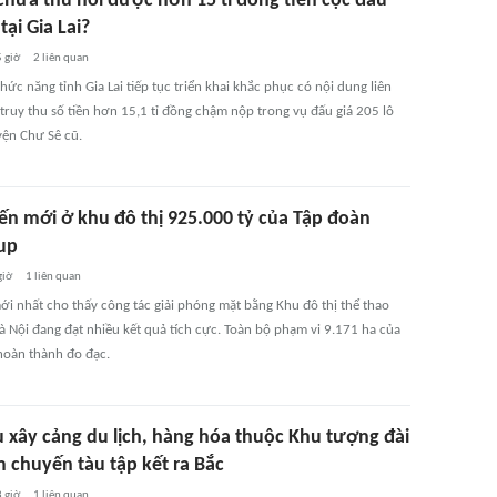
 chưa thu hồi được hơn 15 tỉ đồng tiền cọc đấu
tại Gia Lai?
 giờ
2
liên quan
ức năng tỉnh Gia Lai tiếp tục triển khai khắc phục có nội dung liên
truy thu số tiền hơn 15,1 tỉ đồng chậm nộp trong vụ đấu giá 205 lô
yện Chư Sê cũ.
iến mới ở khu đô thị 925.000 tỷ của Tập đoàn
up
giờ
1
liên quan
ới nhất cho thấy công tác giải phóng mặt bằng Khu đô thị thể thao
à Nội đang đạt nhiều kết quả tích cực. Toàn bộ phạm vi 9.171 ha của
hoàn thành đo đạc.
 xây cảng du lịch, hàng hóa thuộc Khu tượng đài
m chuyến tàu tập kết ra Bắc
8 giờ
1
liên quan