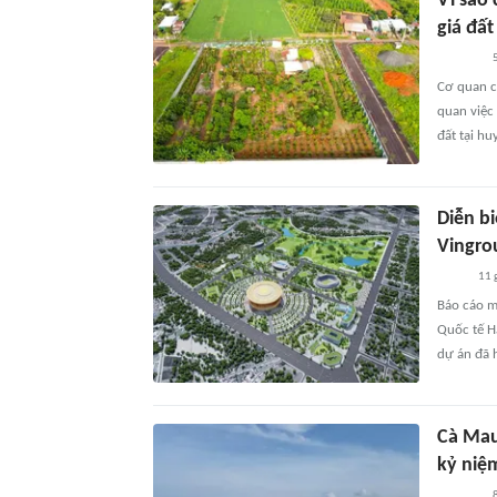
Vì sao
giá đất 
5
Cơ quan ch
quan việc 
đất tại hu
Diễn b
Vingro
11 
Báo cáo m
Quốc tế H
dự án đã 
Cà Mau
kỷ niệ