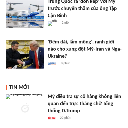
Trung Quốc ra 'đòn kép' với Mỹ
trước chuyến thăm của ông Tập
Cận Bình
2 giờ
'Đêm dài, lắm mộng', ranh giới
nào cho xung đột Mỹ-Iran và Nga-
Ukraine?
8 phút
TIN MỚI
Mỹ điều tra sự cố hàng không liên
quan đến trực thăng chở Tổng
thống D.Trump
22 phút