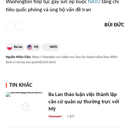
Washington tiếp tục gây sức ép buộc
NATO
tăng chi
tiêu quốc phòng và ủng hộ vấn đề Iran
BÙI ĐỨC
Ba Lan
Mỹ
NATO
Nguồn
Nhân Dân
:
https://nhandan.vn/video-my-huy-ke-hoach-dieu-hon-4000-
binh-si-toi-ba-lan-post962333.html
TIN KHÁC
Ba Lan thảo luận việc thành lập
căn cứ quân sự thường trực với
Mỹ
5 giờ