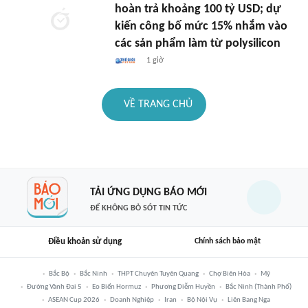
hoàn trả khoảng 100 tỷ USD; dự
kiến công bố mức 15% nhắm vào
các sản phẩm làm từ polysilicon
1 giờ
VỀ TRANG CHỦ
TẢI ỨNG DỤNG BÁO MỚI
ĐỂ KHÔNG BỎ SÓT TIN TỨC
Điều khoản sử dụng
Chính sách bảo mật
Bắc Bộ
Bắc Ninh
THPT Chuyên Tuyên Quang
Chợ Biên Hòa
Mỹ
Đường Vành Đai 5
Eo Biển Hormuz
Phương Diễm Huyền
Bắc Ninh (thành Phố)
ASEAN Cup 2026
Doanh Nghiệp
Iran
Bộ Nội Vụ
Liên Bang Nga