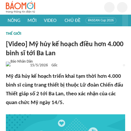
NÓNG
MỚI
VIDEO
CHỦ ĐỀ
#ASEAN Cup 2026
#Trí tuệ nhân tạo
#Mỹ - Iran
#Khám phá Việt Nam
THẾ GIỚI
#Khám phá thế giới
[Video] Mỹ hủy kế hoạch điều hơn 4.000
binh sĩ tới Ba Lan
15/5/2026
Gốc
Mỹ đã hủy kế hoạch triển khai tạm thời hơn 4.000
binh sĩ cùng trang thiết bị thuộc Lữ đoàn Chiến đấu
Thiết giáp số 2 tới Ba Lan, theo xác nhận của các
quan chức Mỹ ngày 14/5.