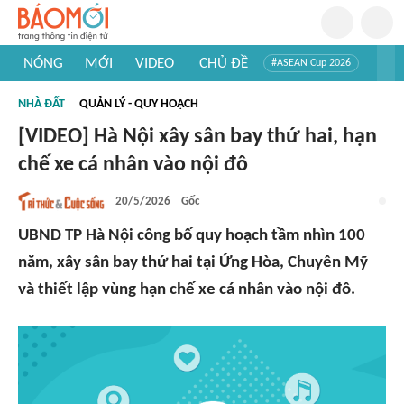
NÓNG
MỚI
VIDEO
CHỦ ĐỀ
#ASEAN Cup 2026
#Trí tuệ nhân tạo
#Mỹ - Iran
#Khám phá Việt Nam
NHÀ ĐẤT
QUẢN LÝ - QUY HOẠCH
#Khám phá thế giới
[VIDEO] Hà Nội xây sân bay thứ hai, hạn
chế xe cá nhân vào nội đô
20/5/2026
Gốc
UBND TP Hà Nội công bố quy hoạch tầm nhìn 100
năm, xây sân bay thứ hai tại Ứng Hòa, Chuyên Mỹ
và thiết lập vùng hạn chế xe cá nhân vào nội đô.