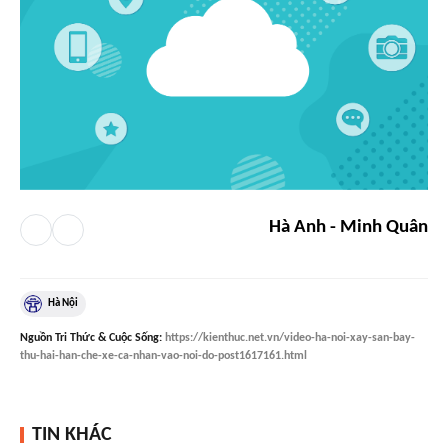
Hà Anh - Minh Quân
Hà Nội
Nguồn
Tri Thức & Cuộc Sống
:
https://kienthuc.net.vn/video-ha-noi-xay-san-bay-
thu-hai-han-che-xe-ca-nhan-vao-noi-do-post1617161.html
TIN KHÁC