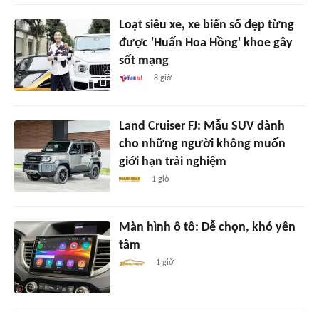
Loạt siêu xe, xe biển số đẹp từng
được 'Huấn Hoa Hồng' khoe gây
sốt mạng
8 giờ
Land Cruiser FJ: Mẫu SUV dành
cho những người không muốn
giới hạn trải nghiệm
1 giờ
Màn hình ô tô: Dễ chọn, khó yên
tâm
1 giờ