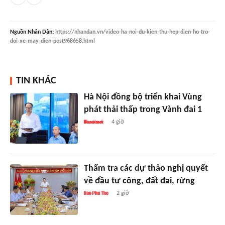
Nguồn
Nhân Dân
:
https://nhandan.vn/video-ha-noi-du-kien-thu-hep-dien-ho-tro-
doi-xe-may-dien-post968658.html
TIN KHÁC
Hà Nội đồng bộ triển khai Vùng
phát thải thấp trong Vành đai 1
4 giờ
Thẩm tra các dự thảo nghị quyết
về đầu tư công, đất đai, rừng
2 giờ