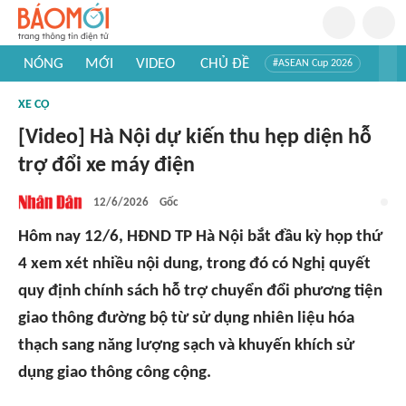
NÓNG
MỚI
VIDEO
CHỦ ĐỀ
#ASEAN Cup 2026
#Trí tuệ nhân tạo
#Mỹ - Iran
#Khám phá Việt Nam
XE CỘ
#Khám phá thế giới
[Video] Hà Nội dự kiến thu hẹp diện hỗ
trợ đổi xe máy điện
12/6/2026
Gốc
Hôm nay 12/6, HĐND TP Hà Nội bắt đầu kỳ họp thứ
4 xem xét nhiều nội dung, trong đó có Nghị quyết
quy định chính sách hỗ trợ chuyển đổi phương tiện
giao thông đường bộ từ sử dụng nhiên liệu hóa
thạch sang năng lượng sạch và khuyến khích sử
dụng giao thông công cộng.