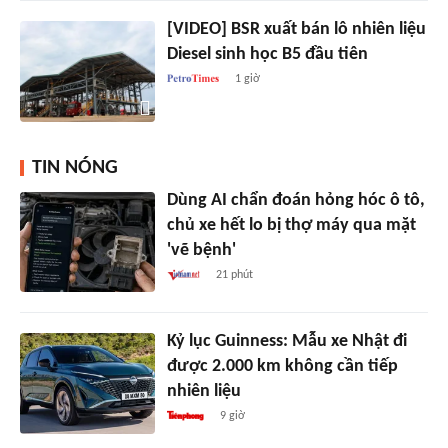
[VIDEO] BSR xuất bán lô nhiên liệu
Diesel sinh học B5 đầu tiên
1 giờ
TIN NÓNG
Dùng AI chẩn đoán hỏng hóc ô tô,
chủ xe hết lo bị thợ máy qua mặt
'vẽ bệnh'
21 phút
Kỷ lục Guinness: Mẫu xe Nhật đi
được 2.000 km không cần tiếp
nhiên liệu
9 giờ