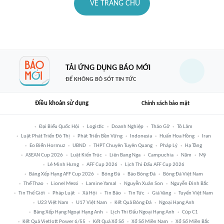
VỀ TRANG CHỦ
TẢI ỨNG DỤNG BÁO MỚI
ĐỂ KHÔNG BỎ SÓT TIN TỨC
Điều khoản sử dụng
Chính sách bảo mật
Đại Biểu Quốc Hội
Logistic
Doanh Nghiệp
Tháo Gỡ
Tô Lâm
Luật Phát Triển Đô Thị
Phát Triển Bền Vững
Indonesia
Huấn Hoa Hồng
Iran
Eo Biển Hormuz
UBND
THPT Chuyên Tuyên Quang
Pháp Lý
Hạ Tầng
ASEAN Cup 2026
Luật Kiến Trúc
Liên Bang Nga
Campuchia
Năm
Mỹ
Lê Minh Hưng
AFF Cup 2026
Lịch Thi Đấu AFF Cup 2026
Bảng Xếp Hạng AFF Cup 2026
Bóng Đá
Báo Bóng Đá
Bóng Đá Việt Nam
Thể Thao
Lionel Messi
Lamine Yamal
Nguyễn Xuân Son
Nguyễn Đình Bắc
Tin Thế Giới
Pháp Luật
Xã Hội
Tin Bão
Tin Tức
Giá Vàng
Tuyển Việt Nam
U23 Việt Nam
U17 Việt Nam
Kết Quả Bóng Đá
Ngoại Hạng Anh
Bảng Xếp Hạng Ngoại Hạng Anh
Lịch Thi Đấu Ngoại Hạng Anh
Cúp C1
Kết Quả Vietlott Power 6/55
Kết Quả Xổ Số
Xổ Số Miền Nam
Xổ Số Miền Bắc