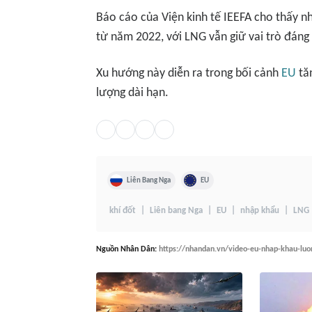
Báo cáo của Viện kinh tế IEEFA cho thấy n
từ năm 2022, với LNG vẫn giữ vai trò đáng
Xu hướng này diễn ra trong bối cảnh
EU
tăn
lượng dài hạn.
Liên Bang Nga
EU
khí đốt
Liên bang Nga
EU
nhập khẩu
LNG
Nguồn
Nhân Dân
:
https://nhandan.vn/video-eu-nhap-khau-luo