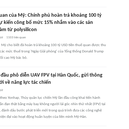
uan của Mỹ: Chính phủ hoàn trả khoảng 100 tỷ
ự kiến công bố mức 15% nhắm vào các sản
àm từ polysilicon
giờ
1103
liên quan
 Mỹ cho biết đã hoàn trả khoảng 100 tỷ USD tiền thuế quan được thu
 các mức thuế trong 'Ngày Giải phóng' của Tổng thống Donald Trump
Tối cao Mỹ bác bỏ.
 đầu phô diễn UAV FPV tại Hàn Quốc, gửi thông
i về năng lực tác chiến
giờ
 theo Yonhap, Thủy quân lục chiến Mỹ lần đầu công khai tiến hành
ắn đạn thật bằng máy bay không người lái góc nhìn thứ nhất (FPV) tại
 đánh dấu bước phát triển mới trong quá trình đưa các công nghệ
 hiện đại vào hoạt động huấn luyện của liên minh Mỹ-Hàn.