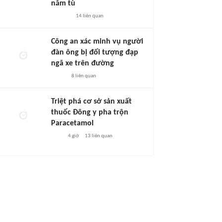
năm tù
14
liên quan
Công an xác minh vụ người
đàn ông bị đối tượng đạp
ngã xe trên đường
8
liên quan
Triệt phá cơ sở sản xuất
thuốc Đông y pha trộn
Paracetamol
4 giờ
13
liên quan