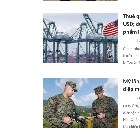
Thuế q
USD; d
phẩm l
3 
Chính phủ
trước khi
bị Tòa án 
Mỹ lần
điệp mớ
1 
Ngày 6/8,
diễn tập b
Hàn Quốc,
tác chiến