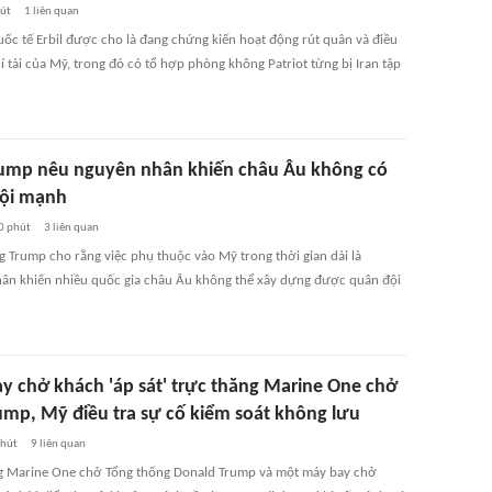
út
1
liên quan
uốc tế Erbil được cho là đang chứng kiến hoạt động rút quân và điều
 tài của Mỹ, trong đó có tổ hợp phòng không Patriot từng bị Iran tập
ump nêu nguyên nhân khiến châu Âu không có
ội mạnh
0 phút
3
liên quan
g Trump cho rằng việc phụ thuộc vào Mỹ trong thời gian dài là
ân khiến nhiều quốc gia châu Âu không thể xây dựng được quân đội
y chở khách 'áp sát' trực thăng Marine One chở
ump, Mỹ điều tra sự cố kiểm soát không lưu
phút
9
liên quan
g Marine One chở Tổng thống Donald Trump và một máy bay chở