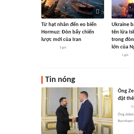
Từ hạt nhân đến eo biển
Ukraine b
Hormuz: Đòn bẩy chiến
tên lửa I
lược mới của Iran
trong đòn
lớn của N
3 giờ
1 giờ
Tin nóng
Ông Zel
đặt th
3 
Ông Zelen
Burnham v