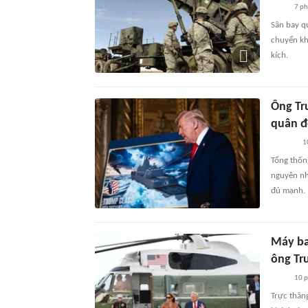
7 ph
Sân bay q
chuyển khí
kích.
Ông Tr
quân đ
1
Tổng thốn
nguyên nh
đủ mạnh.
Máy ba
ông Tr
10 
Trực thăn