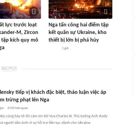
ất lực trước loạt
Nga tấn công hai điểm tập
skander-M, Zircon
kết quân sự Ukraine, kho
 tập kích quy mô
thiết bị lớn bị phá hủy
ga
1 giờ
ensky tiếp vị khách đặc biệt, thảo luận việc áp
êm trừng phạt lên Nga
giờ
3720
liên quan
sky cũng bày tỏ lời cảm ơn tới Vua Charles III, Thủ tướng Anh Andy
à người dân Anh vì sự hỗ trợ liên tục dành cho Ukraine.