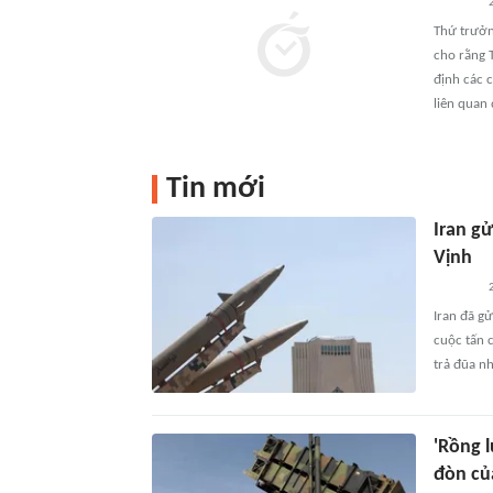
2
Thứ trưởn
cho rằng 
định các 
liên quan
Tin mới
Iran g
Vịnh
Iran đã g
cuộc tấn 
trả đũa n
'Rồng l
đòn củ