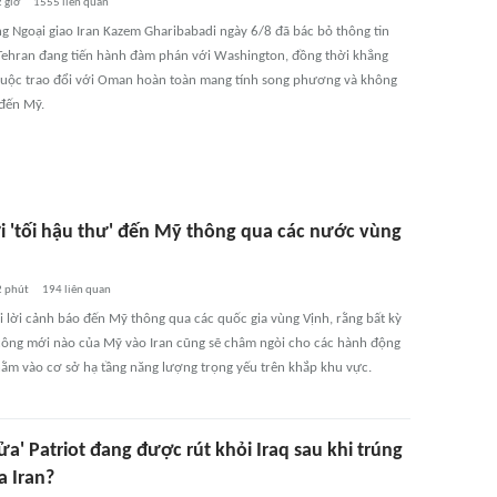
 giờ
1555
liên quan
g Ngoại giao Iran Kazem Gharibabadi ngày 6/8 đã bác bỏ thông tin
Tehran đang tiến hành đàm phán với Washington, đồng thời khẳng
cuộc trao đổi với Oman hoàn toàn mang tính song phương và không
 đến Mỹ.
ửi 'tối hậu thư' đến Mỹ thông qua các nước vùng
2 phút
194
liên quan
ửi lời cảnh báo đến Mỹ thông qua các quốc gia vùng Vịnh, rằng bất kỳ
công mới nào của Mỹ vào Iran cũng sẽ châm ngòi cho các hành động
hằm vào cơ sở hạ tầng năng lượng trọng yếu trên khắp khu vực.
ửa' Patriot đang được rút khỏi Iraq sau khi trúng
a Iran?