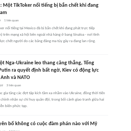
 Một TikToker nổi tiếng bị bắn chết khi đang
ream
ờ
1
liên quan
er nổi tiếng tại Mexico đã bị bắn chết khi đang phát trực tiếp
m) trên mạng xã hội bên ngoài nhà hàng ở bang Sinaloa - nơi tình
 lực chết người do các băng đảng ma túy gây ra đang lan rộng.
ột Nga-Ukraine leo thang căng thẳng, Tổng
utin ra quyết định bất ngờ, Kiev có động lực
 Anh và NATO
giờ
3
liên quan
ục gia tăng các đợt tập kích tầm xa nhằm vào Ukraine, đồng thời tiến
chỉnh nhân sự chỉ huy quân đội, trong bối cảnh giao tranh giữa hai
iễn biến phức tạp.
uyên bố không có cuộc đàm phán nào với Mỹ