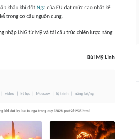
hập khẩu khí đốt
Nga
của EU đạt mức cao nhất kể
 kể trong cơ cấu nguồn cung.
g nhập LNG từ Mỹ và tái cấu trúc chiến lược năng
Bùi Mỹ Linh
video
kỷ lục
Moscow
lộ trình
năng lượng
ng-khi-dot-ky-luc-tu-nga-trong-quy-i2026-post961935.html