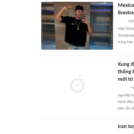
Mexico:
livest
3 gi
Một TikTok
(livestrea
trạng bạo
Xung đ
thống P
mới từ
6 
Nga tiếp t
hành điều 
bên vẫn d
Iran t