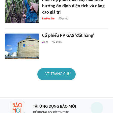
hướng ổn định diện tích và nâng
cao giá trị
40 phút
Cổ phiếu PV GAS 'đắt hàng'
40 phút
VỀ TRANG CHỦ
TẢI ỨNG DỤNG BÁO MỚI
ĐỂ KHÔNG BỎ SÓT TIN TỨC