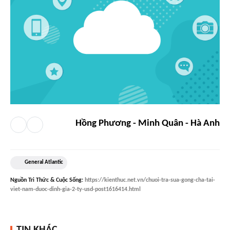
Hồng Phương - Minh Quân - Hà Anh
General Atlantic
Nguồn
Tri Thức & Cuộc Sống
:
https://kienthuc.net.vn/chuoi-tra-sua-gong-cha-tai-
viet-nam-duoc-dinh-gia-2-ty-usd-post1616414.html
TIN KHÁC