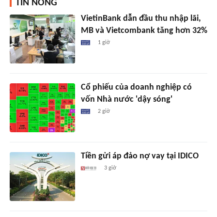
TIN NÓNG
VietinBank dẫn đầu thu nhập lãi,
MB và Vietcombank tăng hơn 32%
1 giờ
Cổ phiếu của doanh nghiệp có
vốn Nhà nước 'dậy sóng'
2 giờ
Tiền gửi áp đảo nợ vay tại IDICO
3 giờ