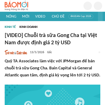
NÓNG
MỚI
VIDEO
CHỦ ĐỀ
#ASEAN Cup 2026
#Trí tuệ nhân tạo
#Mỹ - Iran
#Khám phá Việt Nam
KINH TẾ
KINH DOANH
#Khám phá thế giới
[VIDEO] Chuỗi trà sữa Gong Cha tại Việt
Nam được định giá 2 tỷ USD
13/5/2026
Gốc
Quỹ TA Associates làm việc với JPMorgan để bán
chuỗi trà sữa Gong Cha. Bain Capital và General
Atlantic quan tâm, định giá kỳ vọng lên tới 2 tỷ USD.