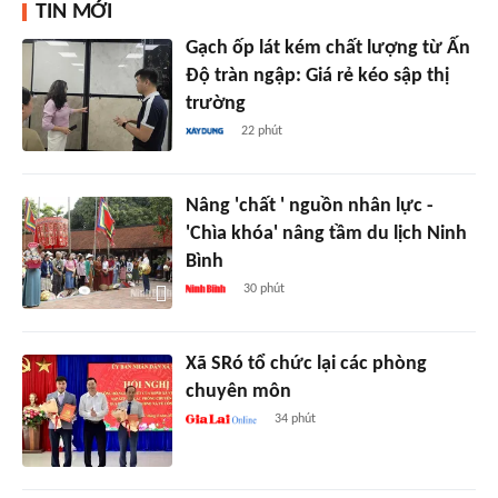
TIN MỚI
Gạch ốp lát kém chất lượng từ Ấn
Độ tràn ngập: Giá rẻ kéo sập thị
trường
22 phút
Nâng 'chất ' nguồn nhân lực -
'Chìa khóa' nâng tầm du lịch Ninh
Bình
30 phút
Xã SRó tổ chức lại các phòng
chuyên môn
34 phút