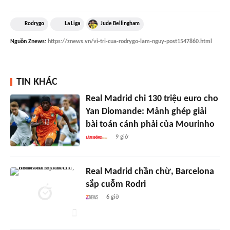
Rodrygo
La Liga
Jude Bellingham
Nguồn
Znews
:
https://znews.vn/vi-tri-cua-rodrygo-lam-nguy-post1547860.html
TIN KHÁC
Real Madrid chi 130 triệu euro cho
Yan Diomande: Mảnh ghép giải
bài toán cánh phải của Mourinho
9 giờ
Real Madrid chần chừ, Barcelona
sắp cuỗm Rodri
6 giờ