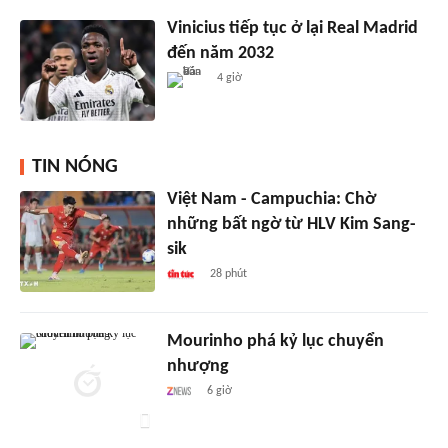
Vinicius tiếp tục ở lại Real Madrid
đến năm 2032
4 giờ
TIN NÓNG
Việt Nam - Campuchia: Chờ
những bất ngờ từ HLV Kim Sang-
sik
28 phút
Mourinho phá kỷ lục chuyển
nhượng
6 giờ