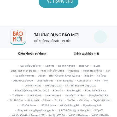
VỀ TRANG CHỦ
TẢI ỨNG DỤNG BÁO MỚI
ĐỂ KHÔNG BỎ SÓT TIN TỨC
Điều khoản sử dụng
Chính sách bảo mật
Đại Biểu Quốc Hội
Logistic
Doanh Nghiệp
Tháo Gỡ
Tô Lâm
Luật Phát Triển Đô Thị
Phát Triển Bền Vững
Indonesia
Huấn Hoa Hồng
Iran
Eo Biển Hormuz
UBND
THPT Chuyên Tuyên Quang
Pháp Lý
Hạ Tầng
ASEAN Cup 2026
Luật Kiến Trúc
Liên Bang Nga
Campuchia
Năm
Mỹ
Lê Minh Hưng
AFF Cup 2026
Lịch Thi Đấu AFF Cup 2026
Bảng Xếp Hạng AFF Cup 2026
Bóng Đá
Báo Bóng Đá
Bóng Đá Việt Nam
Thể Thao
Lionel Messi
Lamine Yamal
Nguyễn Xuân Son
Nguyễn Đình Bắc
Tin Thế Giới
Pháp Luật
Xã Hội
Tin Bão
Tin Tức
Giá Vàng
Tuyển Việt Nam
U23 Việt Nam
U17 Việt Nam
Kết Quả Bóng Đá
Ngoại Hạng Anh
Bảng Xếp Hạng Ngoại Hạng Anh
Lịch Thi Đấu Ngoại Hạng Anh
Cúp C1
Kết Quả Vietlott Power 6/55
Kết Quả Xổ Số
Xổ Số Miền Nam
Xổ Số Miền Bắc