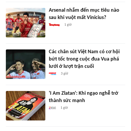
Arsenal nhắm đến mục tiêu nào
sau khi vuột mất Vinicius?
1 giờ
Các chân sút Việt Nam có cơ hội
bứt tốc trong cuộc đua Vua phá
lưới ở lượt trận cuối
3 giờ
'I Am Zlatan': Khi ngạo nghễ trở
thành sức mạnh
1 giờ