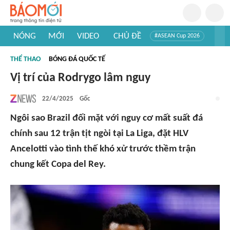
NÓNG
MỚI
VIDEO
CHỦ ĐỀ
#ASEAN Cup 2026
#Trí tuệ nhân tạo
#Mỹ - Iran
#Khám phá Việt Nam
THỂ THAO
BÓNG ĐÁ QUỐC TẾ
#Khám phá thế giới
Vị trí của Rodrygo lâm nguy
22/4/2025
Gốc
Ngôi sao Brazil đối mặt với nguy cơ mất suất đá
chính sau 12 trận tịt ngòi tại La Liga, đặt HLV
Ancelotti vào tình thế khó xử trước thềm trận
chung kết Copa del Rey.