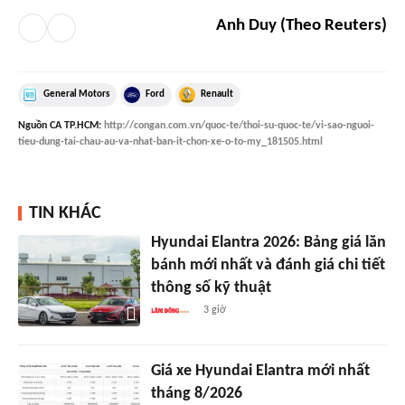
Anh Duy (Theo Reuters)
General Motors
Ford
Renault
Nguồn
CA TP.HCM
:
http://congan.com.vn/quoc-te/thoi-su-quoc-te/vi-sao-nguoi-
tieu-dung-tai-chau-au-va-nhat-ban-it-chon-xe-o-to-my_181505.html
TIN KHÁC
Hyundai Elantra 2026: Bảng giá lăn
bánh mới nhất và đánh giá chi tiết
thông số kỹ thuật
3 giờ
Giá xe Hyundai Elantra mới nhất
tháng 8/2026