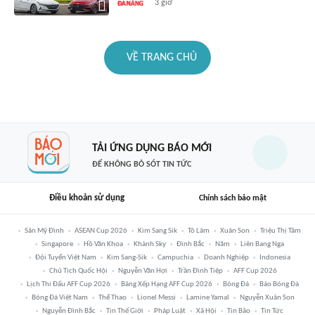
3 giờ
VỀ TRANG CHỦ
TẢI ỨNG DỤNG BÁO MỚI
ĐỂ KHÔNG BỎ SÓT TIN TỨC
Điều khoản sử dụng
Chính sách bảo mật
Sân Mỹ Đình
ASEAN Cup 2026
Kim Sang Sik
Tô Lâm
Xuân Son
Triệu Thị Tâm
Singapore
Hồ Văn Khoa
Khánh Sky
Đình Bắc
Năm
Liên Bang Nga
Đội Tuyển Việt Nam
Kim Sang-Sik
Campuchia
Doanh Nghiệp
Indonesia
Chủ Tịch Quốc Hội
Nguyễn Văn Hợi
Trần Đình Tiệp
AFF Cup 2026
Lịch Thi Đấu AFF Cup 2026
Bảng Xếp Hạng AFF Cup 2026
Bóng Đá
Báo Bóng Đá
Bóng Đá Việt Nam
Thể Thao
Lionel Messi
Lamine Yamal
Nguyễn Xuân Son
Nguyễn Đình Bắc
Tin Thế Giới
Pháp Luật
Xã Hội
Tin Bão
Tin Tức