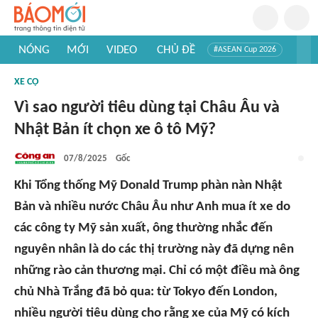
NÓNG
MỚI
VIDEO
CHỦ ĐỀ
#ASEAN Cup 2026
#Trí tuệ nhân tạo
#Mỹ - Iran
#Khám phá Việt Nam
XE CỘ
#Khám phá thế giới
Vì sao người tiêu dùng tại Châu Âu và
Nhật Bản ít chọn xe ô tô Mỹ?
07/8/2025
Gốc
Khi Tổng thống Mỹ Donald Trump phàn nàn Nhật
Bản và nhiều nước Châu Âu như Anh mua ít xe do
các công ty Mỹ sản xuất, ông thường nhắc đến
nguyên nhân là do các thị trường này đã dựng nên
những rào cản thương mại. Chỉ có một điều mà ông
chủ Nhà Trắng đã bỏ qua: từ Tokyo đến London,
nhiều người tiêu dùng cho rằng xe của Mỹ có kích