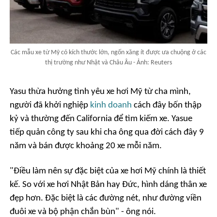
Các mẫu xe từ Mỹ có kích thước lớn, ngốn xăng ít được ưa chuộng ở các
thị trường như Nhật và Châu Âu - Ảnh: Reuters
Yasu thừa hưởng tình yêu xe hơi Mỹ từ cha mình,
người đã khởi nghiệp
kinh doanh
cách đây bốn thập
kỷ và thường đến California để tìm kiếm xe. Yasue
tiếp quản công ty sau khi cha ông qua đời cách đây 9
năm và bán được khoảng 20 xe mỗi năm.
"Điều làm nên sự đặc biệt của xe hơi Mỹ chính là thiết
kế. So với xe hơi Nhật Bản hay Đức, hình dáng thân xe
đẹp hơn. Đặc biệt là các đường nét, như đường viền
đuôi xe và bộ phận chắn bùn" - ông nói.