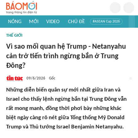
NÓNG
MỚI
VIDEO
CHỦ ĐỀ
#ASEAN Cup 2026
#Trí tuệ nhân tạo
#Mỹ - Iran
#Khám phá Việt Nam
THẾ GIỚI
#Khám phá thế giới
Vì sao mối quan hệ Trump - Netanyahu
cản trở tiến trình ngừng bắn ở Trung
Đông?
09/6/2026
Gốc
Những diễn biến quân sự mới nhất giữa Iran và
Israel cho thấy lệnh ngừng bắn tại Trung Đông vẫn
rất mong manh, đồng thời phơi bày những khác
biệt ngày càng rõ nét giữa Tổng thống Mỹ Donald
Trump và Thủ tướng Israel Benjamin Netanyahu.