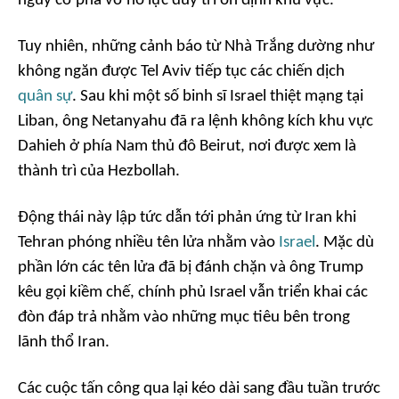
nguy cơ phá vỡ nỗ lực duy trì ổn định khu vực.
Tuy nhiên, những cảnh báo từ Nhà Trắng dường như
không ngăn được Tel Aviv tiếp tục các chiến dịch
quân sự
. Sau khi một số binh sĩ Israel thiệt mạng tại
Liban, ông Netanyahu đã ra lệnh không kích khu vực
Dahieh ở phía Nam thủ đô Beirut, nơi được xem là
thành trì của Hezbollah.
Động thái này lập tức dẫn tới phản ứng từ Iran khi
Tehran phóng nhiều tên lửa nhằm vào
Israel
. Mặc dù
phần lớn các tên lửa đã bị đánh chặn và ông Trump
kêu gọi kiềm chế, chính phủ Israel vẫn triển khai các
đòn đáp trả nhằm vào những mục tiêu bên trong
lãnh thổ Iran.
Các cuộc tấn công qua lại kéo dài sang đầu tuần trước