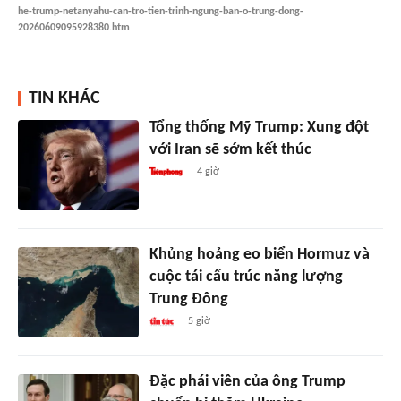
he-trump-netanyahu-can-tro-tien-trinh-ngung-ban-o-trung-dong-
20260609095928380.htm
TIN KHÁC
Tổng thống Mỹ Trump: Xung đột
với Iran sẽ sớm kết thúc
4 giờ
Khủng hoảng eo biển Hormuz và
cuộc tái cấu trúc năng lượng
Trung Đông
5 giờ
Đặc phái viên của ông Trump