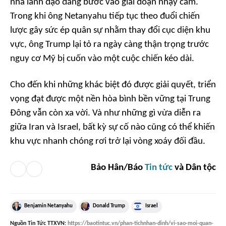
nhà lãnh đạo đang bước vào giai đoạn nhạy cảm.
Trong khi ông Netanyahu tiếp tục theo đuổi chiến
lược gây sức ép quân sự nhằm thay đổi cục diện khu
vực, ông Trump lại tỏ ra ngày càng thận trọng trước
nguy cơ Mỹ bị cuốn vào một cuộc chiến kéo dài.
Cho đến khi những khác biệt đó được giải quyết, triển
vọng đạt được một nền hòa bình bền vững tại Trung
Đông vẫn còn xa vời. Và như những gì vừa diễn ra
giữa Iran và Israel, bất kỳ sự cố nào cũng có thể khiến
khu vực nhanh chóng rơi trở lại vòng xoáy đối đầu.
Bảo Hân/Báo
Tin tức
và Dân tộc
Benjamin Netanyahu
Donald Trump
Israel
Nguồn
Tin Tức TTXVN
:
https://baotintuc.vn/phan-tichnhan-dinh/vi-sao-moi-quan-