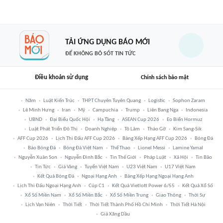
TẢI ỨNG DỤNG BÁO MỚI
ĐỂ KHÔNG BỎ SÓT TIN TỨC
Điều khoản sử dụng
Chính sách bảo mật
Năm
Luật Kiến Trúc
THPT Chuyên Tuyên Quang
Logistic
Sophon Zaram
Lê Minh Hưng
Iran
Mỹ
Campuchia
Trump
Liên Bang Nga
Indonesia
UBND
Đại Biểu Quốc Hội
Hạ Tầng
ASEAN Cup 2026
Eo Biển Hormuz
Luật Phát Triển Đô Thị
Doanh Nghiệp
Tô Lâm
Tháo Gỡ
Kim Sang-Sik
AFF Cup 2026
Lịch Thi Đấu AFF Cup 2026
Bảng Xếp Hạng AFF Cup 2026
Bóng Đá
Báo Bóng Đá
Bóng Đá Việt Nam
Thể Thao
Lionel Messi
Lamine Yamal
Nguyễn Xuân Son
Nguyễn Đình Bắc
Tin Thế Giới
Pháp Luật
Xã Hội
Tin Bão
Tin Tức
Giá Vàng
Tuyển Việt Nam
U23 Việt Nam
U17 Việt Nam
Kết Quả Bóng Đá
Ngoại Hạng Anh
Bảng Xếp Hạng Ngoại Hạng Anh
Lịch Thi Đấu Ngoại Hạng Anh
Cúp C1
Kết Quả Vietlott Power 6/55
Kết Quả Xổ Số
Xổ Số Miền Nam
Xổ Số Miền Bắc
Xổ Số Miền Trung
Giao Thông
Thời Sự
Lịch Vạn Niên
Thời Tiết
Thời Tiết Thành Phố Hồ Chí Minh
Thời Tiết Hà Nội
Giá Xăng Dầu