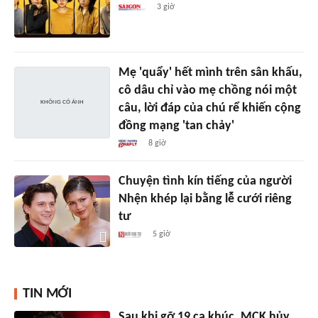
3 giờ
Mẹ 'quẩy' hết mình trên sân khấu,
cô dâu chỉ vào mẹ chồng nói một
câu, lời đáp của chú rể khiến cộng
đồng mạng 'tan chảy'
8 giờ
Chuyện tình kín tiếng của người
Nhện khép lại bằng lễ cưới riêng
tư
5 giờ
TIN MỚI
Sau khi gỡ 19 ca khúc, MCK hủy