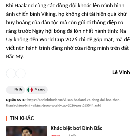
Khi Haaland cùng các đồng đội khoác lên mình hình
ảnh chiến binh Viking, họ không chỉ tái hiện quá khứ
huy hoàng của dân tộc mà còn gửi đi thông điệp rõ
ràng trước Ngày hội bóng đá lớn nhất hành tinh: Na
Uy không đến World Cup 2026 chỉ để góp mặt, mà để
viết nên hành trình đáng nhớ của riêng mình trên đất
Bắc Mỹ.
Lê Vinh
Na Uy
Mexico
Nguồn
ANTĐ
:
https://anninhthudo.vn/vi-sao-haaland-va-dong-doi-hoa-than-
thanh-chien-binh-viking-truoc-world-cup-2026-post655544.antd
TIN KHÁC
Khác biệt bởi Đình Bắc