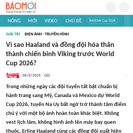
NÓNG
MỚI
VIDEO
CHỦ ĐỀ
#ASEAN Cup 2026
#Trí tuệ nhân tạo
#Mỹ - Iran
#Khám phá Việt Nam
GIẢI TRÍ
ĐIỆN ẢNH - TRUYỀN HÌNH
#Khám phá thế giới
Vì sao Haaland và đồng đội hóa thân
thành chiến binh Viking trước World
Cup 2026?
06/6/2026
Gốc
Trong những ngày các đội tuyển tất bật chuẩn bị
hành trang sang Mỹ, Canada và Mexico dự World
Cup 2026, tuyển Na Uy bất ngờ trở thành tâm điểm
chú ý với một bộ ảnh hoàn toàn khác biệt. Không
vest lịch lãm, không hình ảnh lên máy bay quen
thuộc, Erling Haaland cùng các đồng đội xuất hiện