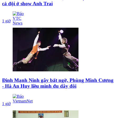
cả đội ở show Anh Trai
1 giờ
Đinh Mạnh Ninh gây bất ngờ, Phùng Minh Cương
- Hà An Huy liều mình đu dây đôi
1 giờ