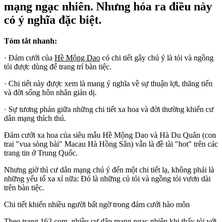
mạng ngạc nhiên. Nhưng hóa ra điều này
có ý nghĩa đặc biệt.
Tóm tắt nhanh:
· Đám cưới của
Hề Mộng Dao
có chi tiết gây chú ý là tỏi và ngồng
tỏi được dùng để trang trí bàn tiệc.
· Chi tiết này được xem là mang ý nghĩa về sự thuận lợi, thăng tiến
và đời sống hôn nhân giản dị.
· Sự tương phản giữa những chi tiết xa hoa và đời thường khiến cư
dân mạng thích thú.
Đám cưới xa hoa của siêu mẫu Hề Mộng Dao và Hà Du Quân (con
trai "vua sòng bài" Macau Hà Hồng Sân) vẫn là đề tài "
hot
" trên các
trang tin ở Trung Quốc.
Nhưng giờ thì cư dân mạng chú ý đến một chi tiết lạ, không phải là
những yếu tố xa xỉ nữa: Đó là những củ tỏi và ngồng tỏi vươn dài
trên bàn tiệc.
Chi tiết khiến nhiều người bất ngờ trong đám cưới hào môn
Theo trang
163.com
, nhiều cư dân mạng ngạc nhiên khi thấy tỏi với