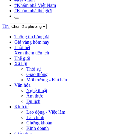
#Khám phá Việt Nam
#Khám phá thế giới
Tin
Thông tin bóng đá
Giá vàng hôm nay
Thời tiết
Xem thêm tiện ích
Thế giới
Xã hội
Thời sự
Giao thông
Môi trường - Khí hậu
Văn hóa
Nghệ thuật
Ẩm thực
Du lịch
Kinh tế
Lao động - Việc làm
Tài chính
Chứng khoán
Kinh doanh
Giáo dục