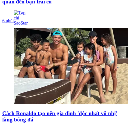
quan đến bạn trai cũ
6 phút
Cách Ronaldo tạo nên gia đình 'độc nhất vô nhị'
làng bóng đá