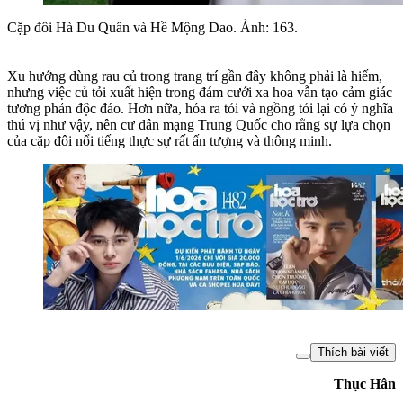
Cặp đôi Hà Du Quân và Hề Mộng Dao. Ảnh: 163.
Xu hướng dùng rau củ trong trang trí gần đây không phải là hiếm,
nhưng việc củ tỏi xuất hiện trong đám cưới xa hoa vẫn tạo cảm giác
tương phản độc đáo. Hơn nữa, hóa ra tỏi và ngồng tỏi lại có ý nghĩa
thú vị như vậy, nên cư dân mạng Trung Quốc cho rằng sự lựa chọn
của cặp đôi nổi tiếng thực sự rất ấn tượng và thông minh.
Thích bài viết
Thục Hân