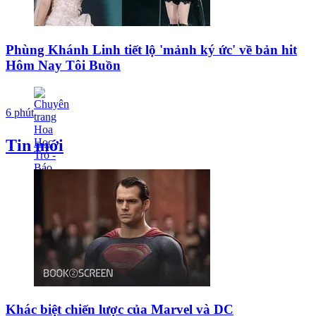
Phùng Khánh Linh tiết lộ 'mảnh ký ức' về bản hit
Hôm Nay Tôi Buồn
6 phút
Tin mới
Khác biệt chiến lược của Marvel và DC