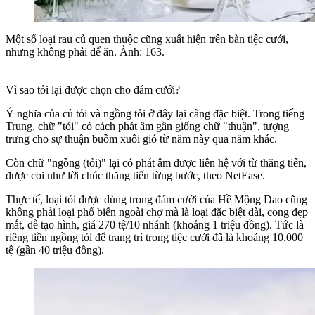
Một số loại rau củ quen thuộc cũng xuất hiện trên bàn tiệc cưới,
nhưng không phải để ăn. Ảnh: 163.
Vì sao tỏi lại được chọn cho đám cưới?
Ý nghĩa của củ tỏi và ngồng tỏi ở đây lại càng đặc biệt. Trong tiếng
Trung, chữ "tỏi" có cách phát âm gần giống chữ "thuận", tượng
trưng cho sự thuận buồm xuôi gió từ năm này qua năm khác.
Còn chữ "ngồng (tỏi)" lại có phát âm được liên hệ với từ thăng tiến,
được coi như lời chúc thăng tiến từng bước, theo
NetEase
.
Thực tế, loại tỏi được dùng trong đám cưới của Hề Mộng Dao cũng
không phải loại phổ biến ngoài chợ mà là loại đặc biệt dài, cong đẹp
mắt, dễ tạo hình, giá 270 tệ/10 nhánh (khoảng 1 triệu đồng). Tức là
riêng tiền ngồng tỏi để trang trí trong tiệc cưới đã là khoảng 10.000
tệ (gần 40 triệu đồng).