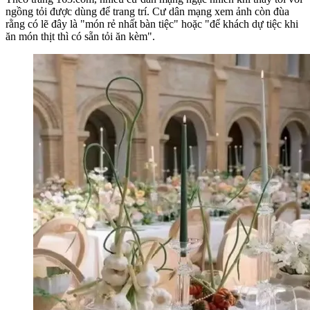
ngồng tỏi được dùng để trang trí. Cư dân mạng xem ảnh còn đùa
rằng có lẽ đây là "món rẻ nhất bàn tiệc" hoặc "để khách dự tiệc khi
ăn món thịt thì có sẵn tỏi ăn kèm".