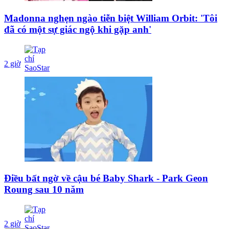
Madonna nghẹn ngào tiễn biệt William Orbit: 'Tôi
đã có một sự giác ngộ khi gặp anh'
2 giờ
Điều bất ngờ về cậu bé Baby Shark - Park Geon
Roung sau 10 năm
2 giờ