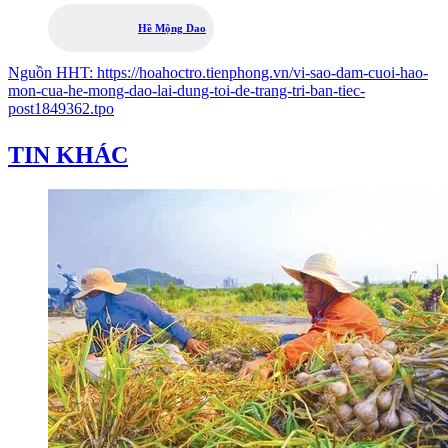
Hề Mộng Dao
Nguồn
HHT
:
https://hoahoctro.tienphong.vn/vi-sao-dam-cuoi-hao-
mon-cua-he-mong-dao-lai-dung-toi-de-trang-tri-ban-tiec-
post1849362.tpo
TIN KHÁC