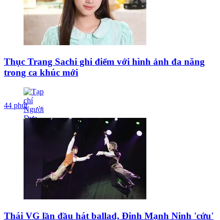
Thục Trang Sachi ghi điểm với hình ảnh đa năng
trong ca khúc mới
44 phút
Thái VG lần đầu hát ballad, Đinh Mạnh Ninh 'cứu'