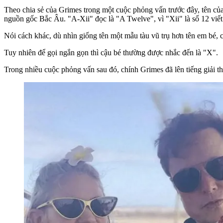
Theo chia sẻ của Grimes trong một cuộc phỏng vấn trước đây, tên c
nguồn gốc Bắc Âu. "A-Xii" đọc là "A Twelve", vì "Xii" là số 12 viế
Nói cách khác, dù nhìn giống tên một mẫu tàu vũ trụ hơn tên em bé, 
Tuy nhiên để gọi ngắn gọn thì cậu bé thường được nhắc đến là "X".
Trong nhiều cuộc phỏng vấn sau đó, chính Grimes đã lên tiếng giải t