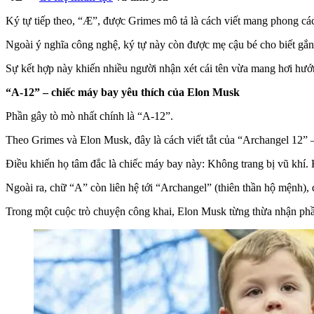
Ký tự tiếp theo, “Æ”, được Grimes mô tả là cách viết mang phong cách r
Ngoài ý nghĩa công nghệ, ký tự này còn được mẹ cậu bé cho biết gắn v
Sự kết hợp này khiến nhiều người nhận xét cái tên vừa mang hơi hướng
“A-12” – chiếc máy bay yêu thích của Elon Musk
Phần gây tò mò nhất chính là “A-12”.
Theo Grimes và Elon Musk, đây là cách viết tắt của “Archangel 12” —
Điều khiến họ tâm đắc là chiếc máy bay này: Không trang bị vũ khí. 
Ngoài ra, chữ “A” còn liên hệ tới “Archangel” (thiên thần hộ mệnh), đ
Trong một cuộc trò chuyện công khai, Elon Musk từng thừa nhận phần