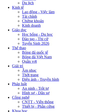
Du lịch
Kinh tế
Lao động - Việc làm
Tài chính
Chứng khoán
Kinh doanh
Giáo dục
Học bổng - Du học
Đào tạo - Thi cử
Tuyển Sinh 2026
Thể thao
Bóng đá quốc tế
Bóng đá Việt Nam
Quần vợt
Giải trí
Âm nhạc
Thời trang
Điện ảnh - Truyền hình
Pháp luật
An ninh - Trật tự
Hình sự - Dân sự
Công nghệ
CNTT - Viễn thông
Thiết bị - Phần cứng
Khoa học