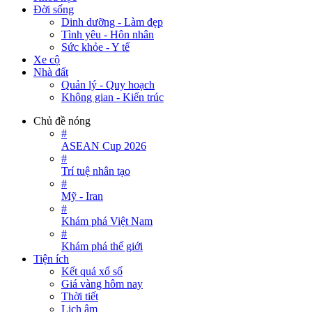
Đời sống
Dinh dưỡng - Làm đẹp
Tình yêu - Hôn nhân
Sức khỏe - Y tế
Xe cộ
Nhà đất
Quản lý - Quy hoạch
Không gian - Kiến trúc
Chủ đề nóng
#
ASEAN Cup 2026
#
Trí tuệ nhân tạo
#
Mỹ - Iran
#
Khám phá Việt Nam
#
Khám phá thế giới
Tiện ích
Kết quả xổ số
Giá vàng hôm nay
Thời tiết
Lịch âm