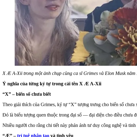
X Æ A-Xii trong một ảnh chụp cùng ca sĩ Grimes và Elon Musk năm
Ý nghĩa của từng ký tự trong cái tên X Æ A-Xii
“X” – biến số chưa biết
Theo giải thích của Grimes, ký tự “X” tượng trưng cho biến số chưa 
Đó là biểu tượng quen thuộc trong đại số — đại diện cho điều chưa 
Nhiều người cho rằng chi tiết này phản ánh tư duy công nghệ và tin
“Æ” –
trí tuệ nhân tạo
và tình yêu