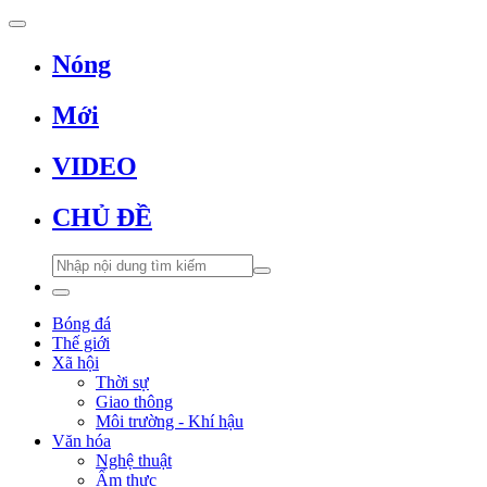
Nóng
Mới
VIDEO
CHỦ ĐỀ
Bóng đá
Thế giới
Xã hội
Thời sự
Giao thông
Môi trường - Khí hậu
Văn hóa
Nghệ thuật
Ẩm thực