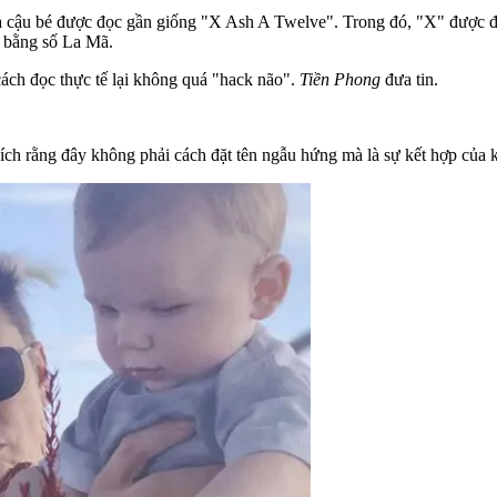
ủa cậu bé được đọc gần giống "X Ash A Twelve". Trong đó, "X" được đ
t bằng số La Mã.
cách đọc thực tế lại không quá "hack não".
Tiền Phong
đưa tin.
hích rằng đây không phải cách đặt tên ngẫu hứng mà là sự kết hợp của