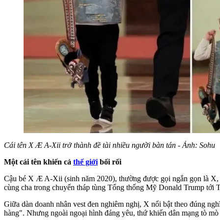
Cái tên X Æ A-Xii trở thành đề tài nhiều người bàn tán - Ảnh: Sohu
Một cái tên khiến cả
thế giới
bối rối
Cậu bé X Æ A-Xii (sinh năm 2020), thường được gọi ngắn gọn là X, l
cùng cha trong chuyến tháp tùng Tổng thống Mỹ Donald Trump tới 
Giữa dàn doanh nhân vest đen nghiêm nghị, X nổi bật theo đúng nghĩ
hàng". Nhưng ngoài ngoại hình đáng yêu, thứ khiến dân mạng tò mò 