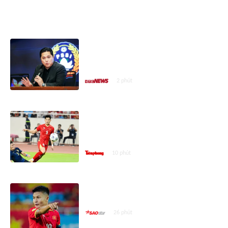
ASEAN CUP 2026
Chủ tịch LĐBĐ Indonesia hứa
đánh giá lại kết quả của đội nhà ở
ASEAN Cup 2026
2 phút
Người Thái nói gì khi tuyển Việt
Nam vào bán kết ASEAN Cup
2026?
10 phút
Ngả mũ trước đẳng cấp của
Quang Hải
26 phút