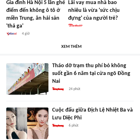
Gia đình Hà Nội 5 lần ghé
Lãi vay mua nhà bao
điểm đến không ô tô ở
nhiêu là vừa 'sức chịu
miền Trung, ăn hải sản
đựng' của người trẻ?
'thả ga'
4 giờ
XEM THÊM
Tháo dỡ trạm thu phí bỏ không
suốt gần 6 năm tại cửa ngõ Đồng
Nai
24 phút
Cuộc đấu giữa Địch Lệ Nhiệt Ba và
Lưu Diệc Phi
6 phút