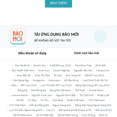
XEM THÊM
TẢI ỨNG DỤNG BÁO MỚI
ĐỂ KHÔNG BỎ SÓT TIN TỨC
Điều khoản sử dụng
Chính sách bảo mật
Sân Mỹ Đình
Khánh Sky
A ASEAN Cup 2026
Trần Đình Tiệp
Đình Bắc
Đội Tuyển Việt Nam
Xuân Son
Doanh Nghiệp
Nguyễn Văn Hợi
Campuchia
Vịnh Bắc Bộ
Triệu Thị Tâm
Tô Lâm
Kim Sang-Sik
ASEAN Cup 2026
Liên Bang Nga
Singapore
Indonesia
Hồ Văn Khoa
Luật Phát Triển Đô Thị
Năm
AFF Cup 2026
Lịch Thi Đấu AFF Cup 2026
Bảng Xếp Hạng AFF Cup 2026
Bóng Đá
Báo Bóng Đá
Bóng Đá Việt Nam
Thể Thao
Lionel Messi
Lamine Yamal
Nguyễn Xuân Son
Nguyễn Đình Bắc
Tin Thế Giới
Pháp Luật
Xã Hội
Tin Bão
Tin Tức
Giá Vàng
Tuyển Việt Nam
U23 Việt Nam
U17 Việt Nam
Kết Quả Bóng Đá
Ngoại Hạng Anh
Bảng Xếp Hạng Ngoại Hạng Anh
Lịch Thi Đấu Ngoại Hạng Anh
Cúp C1
Kết Quả Vietlott Power 6/55
Kết Quả Xổ Số
Xổ Số Miền Nam
Xổ Số Miền Bắc
Xổ Số Miền Trung
Giao Thông
Thời Sự