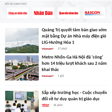
ĐỐI TÁC CHÍNH THỨC
Quảng Trị quyết tâm bàn giao sớm
mặt bằng Dự án Nhà máy điện gió
LIG-Hướng Hóa 1
27 phút
Metro Nhổn-Ga Hà Nội đã 'cõng'
hơn 14 triệu lượt khách sau 2 năm
khai thác
1 giờ
Sắp xếp trường học - Cuộc chuyển
đổi về tư duy quản trị giáo dục
36 phút