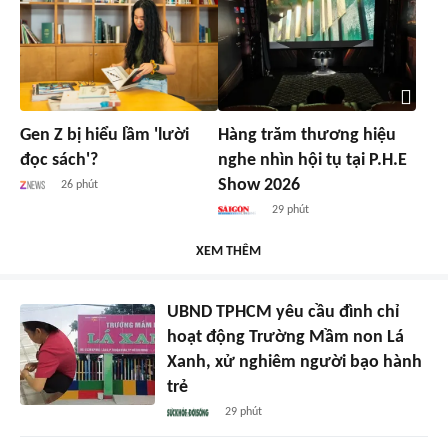
Gen Z bị hiểu lầm 'lười
Hàng trăm thương hiệu
đọc sách'?
nghe nhìn hội tụ tại P.H.E
Show 2026
26 phút
29 phút
XEM THÊM
UBND TPHCM yêu cầu đình chỉ
hoạt động Trường Mầm non Lá
Xanh, xử nghiêm người bạo hành
trẻ
29 phút