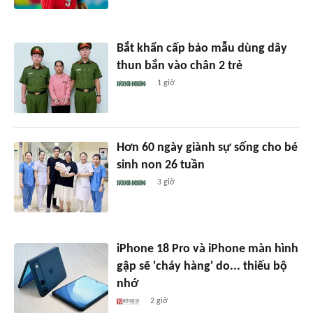
Bắt khẩn cấp bảo mẫu dùng dây
thun bắn vào chân 2 trẻ
1 giờ
Hơn 60 ngày giành sự sống cho bé
sinh non 26 tuần
3 giờ
iPhone 18 Pro và iPhone màn hình
gập sẽ 'cháy hàng' do... thiếu bộ
nhớ
2 giờ