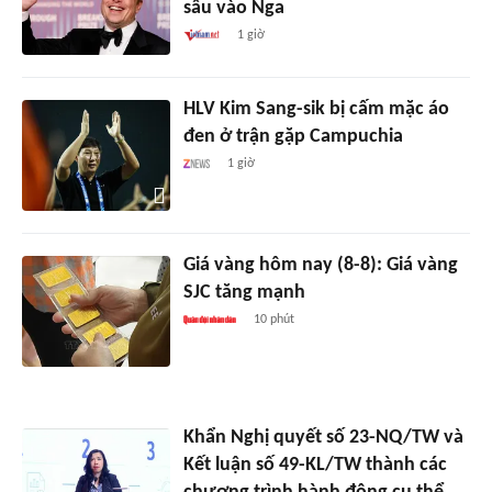
sâu vào Nga
1 giờ
HLV Kim Sang-sik bị cấm mặc áo
đen ở trận gặp Campuchia
1 giờ
Giá vàng hôm nay (8-8): Giá vàng
SJC tăng mạnh
10 phút
Khẩn Nghị quyết số 23-NQ/TW và
Kết luận số 49-KL/TW thành các