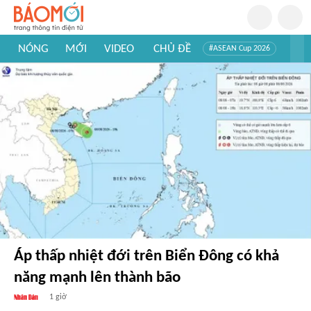
NÓNG
MỚI
VIDEO
CHỦ ĐỀ
#ASEAN Cup 2026
#Trí tuệ nhân tạo
#Mỹ - Iran
#Khám phá Việt Nam
#Khám phá thế giới
Áp thấp nhiệt đới trên Biển Đông có khả
năng mạnh lên thành bão
1 giờ