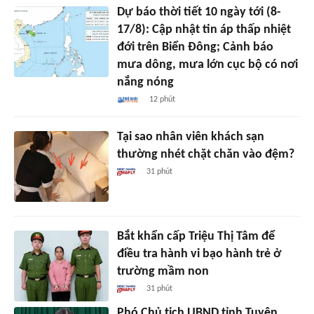
Dự báo thời tiết 10 ngày tới (8-
17/8): Cập nhật tin áp thấp nhiệt
đới trên Biển Đông; Cảnh báo
mưa dông, mưa lớn cục bộ có nơi
nắng nóng
12 phút
Tại sao nhân viên khách sạn
thường nhét chặt chăn vào đệm?
31 phút
Bắt khẩn cấp Triệu Thị Tâm để
điều tra hành vi bạo hành trẻ ở
trường mầm non
31 phút
Phó Chủ tịch UBND tỉnh Tuyên