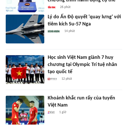
chương trình hành động cụ thể
26 phút
Lý do Ấn Độ quyết 'quay lưng' với
tiêm kích Su-57 Nga
14 phút
Học sinh Việt Nam giành 7 huy
chương tại Olympic Trí tuệ nhân
tạo quốc tế
12 phút
Khoảnh khắc run rẩy của tuyển
Việt Nam
1 giờ