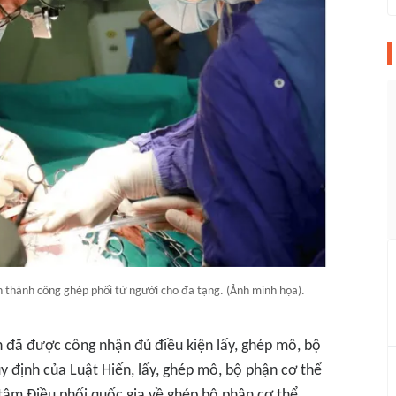
n thành công ghép phối từ người cho đa tạng. (Ảnh minh họa).
h đã được công nhận đủ điều kiện lấy, ghép mô, bộ
y định của Luật Hiến, lấy, ghép mô, bộ phận cơ thể
g tâm Điều phối quốc gia về ghép bộ phận cơ thể