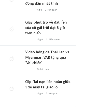
đông dân nhất tỉnh
9 giờ
2
liên quan
Giây phút trở về đất liền
của cô gái trôi dạt 8 giờ
trên biển
6 giờ
61
liên quan
Video bóng đá Thái Lan vs
Myanmar: VAR tặng quà
'Voi chiến'
24
liên quan
Clip: Tai nạn liên hoàn giữa
3 xe máy tại giao lộ
6 giờ
2
liên quan