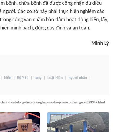
hám bệnh, chữa bệnh đã được công nhận đủ điều
ể người. Các cơ sở này phải thực hiện nghiêm các
 trong công văn nhằm bảo đảm hoạt động hiến, lấy,
hiện minh bạch, đúng quy định và an toàn.
Minh Lý
hiến
Bộ Y tế
tạng
Luật Hiến
người nhận
n-chinh-hoat-dong-dieu-phoi-ghep-mo-bo-phan-co-the-nguoi-529347.html