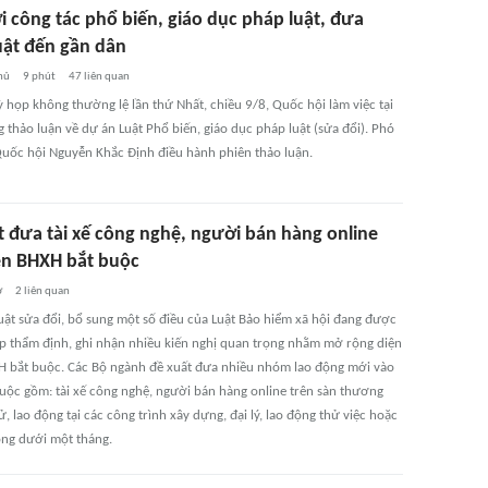
i công tác phổ biến, giáo dục pháp luật, đưa
uật đến gần dân
hủ
9 phút
47
liên quan
ỳ họp không thường lệ lần thứ Nhất, chiều 9/8, Quốc hội làm việc tại
 thảo luận về dự án Luật Phổ biến, giáo dục pháp luật (sửa đổi). Phó
Quốc hội Nguyễn Khắc Định điều hành phiên thảo luận.
t đưa tài xế công nghệ, người bán hàng online
ện BHXH bắt buộc
ờ
2
liên quan
uật sửa đổi, bổ sung một số điều của Luật Bảo hiểm xã hội đang được
p thẩm định, ghi nhận nhiều kiến nghị quan trọng nhằm mở rộng diện
 bắt buộc. Các Bộ ngành đề xuất đưa nhiều nhóm lao động mới vào
buộc gồm: tài xế công nghệ, người bán hàng online trên sàn thương
ử, lao động tại các công trình xây dựng, đại lý, lao động thử việc hoặc
ng dưới một tháng.