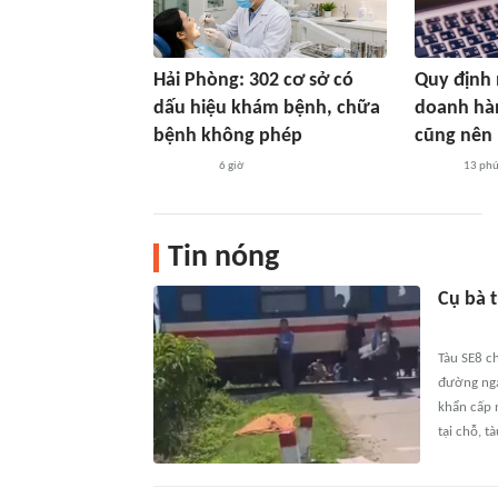
Hải Phòng: 302 cơ sở có
Quy định 
dấu hiệu khám bệnh, chữa
doanh hàn
bệnh không phép
cũng nên 
6 giờ
13 ph
Tin nóng
Cụ bà 
Tàu SE8 c
đường nga
khẩn cấp 
tại chỗ, t