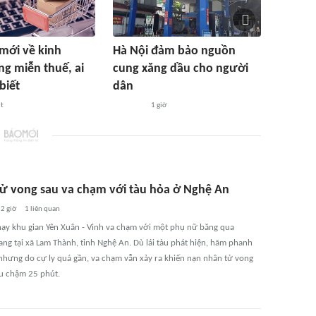
mới về kinh
Hà Nội đảm bảo nguồn
g miễn thuế, ai
cung xăng dầu cho người
biết
dân
út
1 giờ
tử vong sau va chạm với tàu hỏa ở Nghệ An
2 giờ
1
liên quan
hạy khu gian Yên Xuân - Vinh va chạm với một phụ nữ băng qua
ng tại xã Lam Thành, tỉnh Nghệ An. Dù lái tàu phát hiện, hãm phanh
nhưng do cự ly quá gần, va chạm vẫn xảy ra khiến nạn nhân tử vong
àu chậm 25 phút.