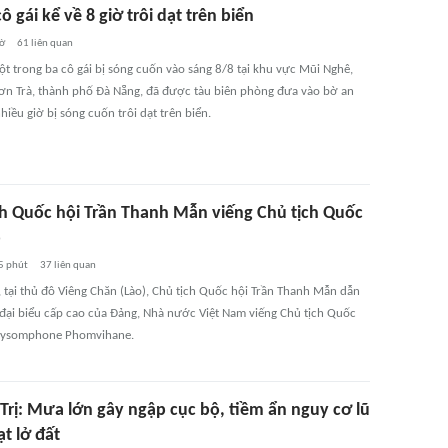
ô gái kể về 8 giờ trôi dạt trên biển
iờ
61
liên quan
một trong ba cô gái bị sóng cuốn vào sáng 8/8 tại khu vực Mũi Nghê,
ơn Trà, thành phố Đà Nẵng, đã được tàu biên phòng đưa vào bờ an
hiều giờ bị sóng cuốn trôi dạt trên biển.
ch Quốc hội Trần Thanh Mẫn viếng Chủ tịch Quốc
o
5 phút
37
liên quan
, tại thủ đô Viêng Chăn (Lào), Chủ tịch Quốc hội Trần Thanh Mẫn dẫn
đại biểu cấp cao của Đảng, Nhà nước Việt Nam viếng Chủ tịch Quốc
Xaysomphone Phomvihane.
Trị: Mưa lớn gây ngập cục bộ, tiềm ẩn nguy cơ lũ
ạt lở đất