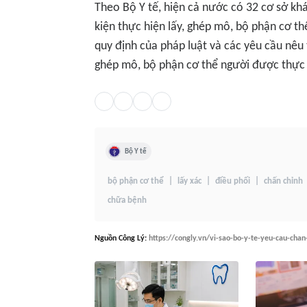
Theo Bộ Y tế, hiện cả nước có 32 cơ sở k
kiện thực hiện lấy, ghép mô, bộ phận cơ th
quy định của pháp luật và các yêu cầu nêu
ghép mô, bộ phận cơ thể người được thực 
Bộ Y tế
bộ phận cơ thể
lấy xác
điều phối
chấn chỉnh
chữa bệnh
Nguồn
Công Lý
:
https://congly.vn/vi-sao-bo-y-te-yeu-cau-cha