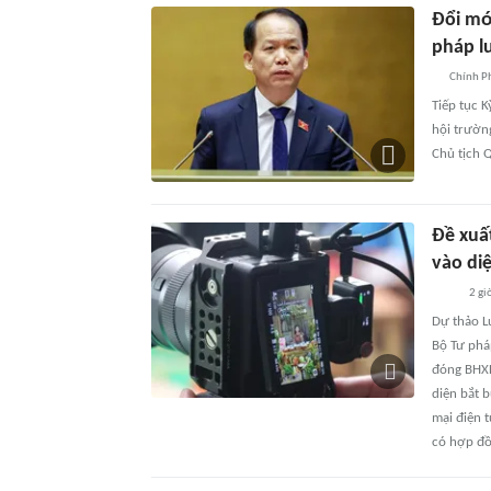
Đổi mớ
pháp l
Chính P
Tiếp tục K
hội trường
Chủ tịch 
Đề xuấ
vào di
2 gi
Dự thảo L
Bộ Tư phá
đóng BHXH
diện bắt 
mại điện t
có hợp đồ