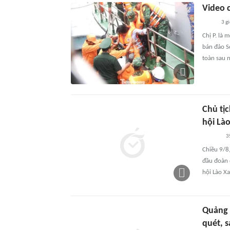
Video c
3 g
Chị P. là 
bán đảo S
toàn sau n
Chủ tị
hội Là
3
Chiều 9/8
đầu đoàn 
hội Lào 
Quảng 
quét, s