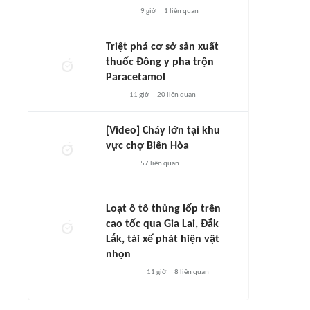
9 giờ
1
liên quan
Triệt phá cơ sở sản xuất
thuốc Đông y pha trộn
Paracetamol
11 giờ
20
liên quan
[Video] Cháy lớn tại khu
vực chợ Biên Hòa
57
liên quan
Loạt ô tô thủng lốp trên
cao tốc qua Gia Lai, Đắk
Lắk, tài xế phát hiện vật
nhọn
11 giờ
8
liên quan