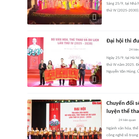
Sáng 25/9, tại Nhà 
thứ IV (2025-2030).
Đại hội thi đ
24
liên
Ngày 25/9, tại Hà N
thứ IV năm 2025. Đ
Nguyễn Văn Hùng, Ủ
Chuyển đổi s
luyện thể th
24
liên quan
Ngành văn hóa, thể 
công nghệ số trong 