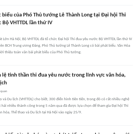
 biểu của Phó Thủ tướng Lê Thành Long tại Đại hội Thi
 Bộ VHTTDL lần thứ IV
át Lớn Hà Nội, Bộ VHTTDL đã tổ chức Đại hội Thi đua yêu nước Bộ VHTTDL lần thứ IV
viên BCH Trung ương Đảng, Phó Thủ tướng Lê Thành Long có bài phát biểu. Văn Hóa
giới thiệu toàn văn bài phát biểu của Phó Thủ tướng.
h lệ tinh thần thi đua yêu nước trong lĩnh vực văn hóa,
lịch
 quan
o và Du lịch (VHTTDL) cho biết, 300 điển hình tiên tiến, trong đó có rất nhiều nghệ
ặt hái nhiều thành công trong 5 năm qua đã được lựa chọn để tham gia Đại hội Thi
 hóa, Thể thao và Du lịch tại Hà Nội vào ngày 25/9.