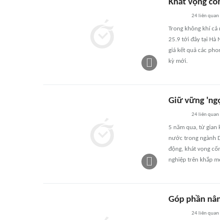
Khát vọng cốn
24
liên quan
Trong không khí cả 
25.9 tới đây tại Hà
giá kết quả các pho
kỳ mới.
Giữ vững 'ng
24
liên quan
5 năm qua, từ gian
nước trong ngành Du
động, khát vọng cốn
nghiệp trên khắp m
Góp phần nân
24
liên quan