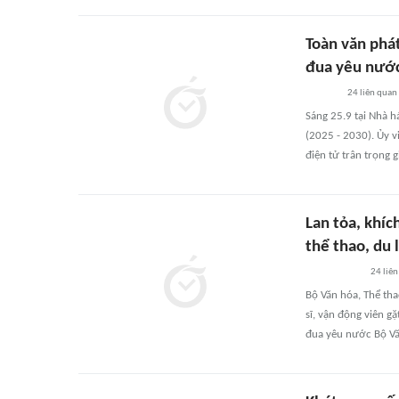
Toàn văn phát
đua yêu nước
24
liên quan
Sáng 25.9 tại Nhà h
(2025 - 2030). Ủy 
điện tử trân trọng 
Lan tỏa, khíc
thể thao, du 
24
liên
Bộ Văn hóa, Thể tha
sĩ, vận động viên g
đua yêu nước Bộ Văn