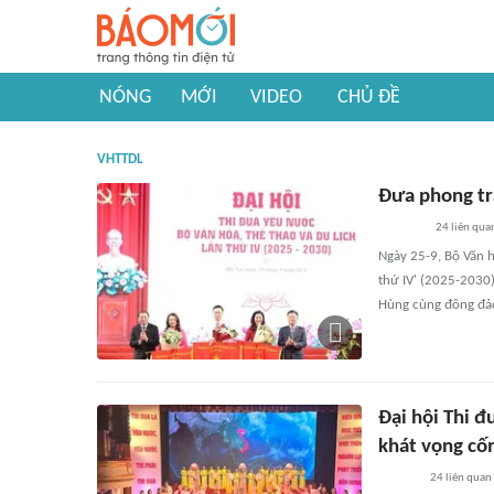
NÓNG
MỚI
VIDEO
CHỦ ĐỀ
VHTTDL
Đưa phong tr
24
liên qua
Ngày 25-9, Bộ Văn h
thứ IV' (2025-2030
Hùng cùng đông đảo
Đại hội Thi đ
khát vọng cố
24
liên quan