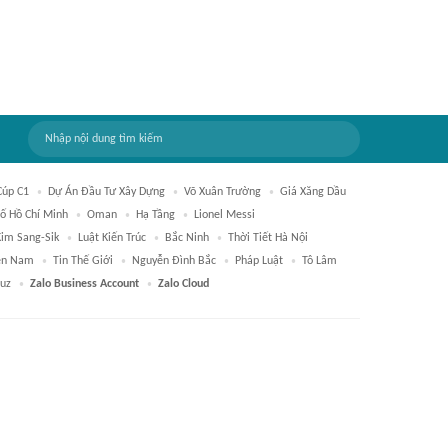
Cúp C1
Dự Án Đầu Tư Xây Dựng
Võ Xuân Trường
Giá Xăng Dầu
hố Hồ Chí Minh
Oman
Hạ Tầng
Lionel Messi
Kim Sang-Sik
Luật Kiến Trúc
Bắc Ninh
Thời Tiết Hà Nội
ền Nam
Tin Thế Giới
Nguyễn Đình Bắc
Pháp Luật
Tô Lâm
uz
Zalo Business Account
Zalo Cloud