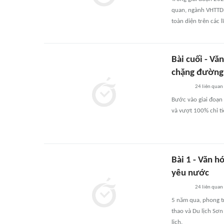
quan, ngành VHTTDL
toàn diện trên các l
Bài cuối - Vă
chặng đường
24
liên quan
Bước vào giai đoạn
và vượt 100% chỉ ti
Bài 1 - Văn h
yêu nước
24
liên quan
5 năm qua, phong t
thao và Du lịch Sơn
lịch.