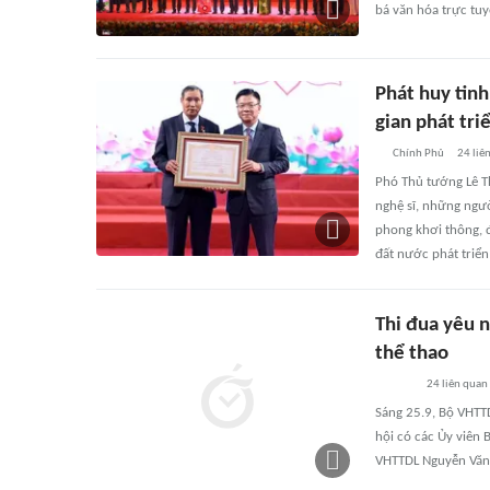
bá văn hóa trực tuy
Phát huy tinh
gian phát tri
Chính Phủ
24
liê
Phó Thủ tướng Lê T
nghệ sĩ, những người
phong khơi thông, đ
đất nước phát triể
Thi đua yêu n
thể thao
24
liên quan
Sáng 25.9, Bộ VHTTD
hội có các Ủy viên
VHTTDL Nguyễn Văn