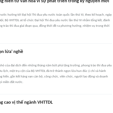
g hiến từ văn hóa vì sự phát triển trong kỷ nguyên mới
nước hướng tới Đại hội Thi đua yêu nước toàn quốc lần thứ XI, theo kế hoạch, ngày
 Nội, Bộ VHTTDL sẽ tổ chức Đại hội Thi đua yêu nước lần thứ IV nhằm tổng kết, đánh
ng trào thi đua giai đoạn qua, đồng thời đề ra phương hướng, nhiệm vụ trong thời
ọn lửa' nghề
 khó của đại dịch đến những tháng năm bứt phá tăng trưởng, phong trào thi đua yêu
 lịch, một trụ cột của Bộ VHTTDL đã trở thành ngọn lửa hun đúc ý chí và hành
g hiến, gắn kết hàng vạn cán bộ, công chức, viên chức, người lao động và doanh
ọi miền đất nước.
g cao vị thế ngành VHTTDL