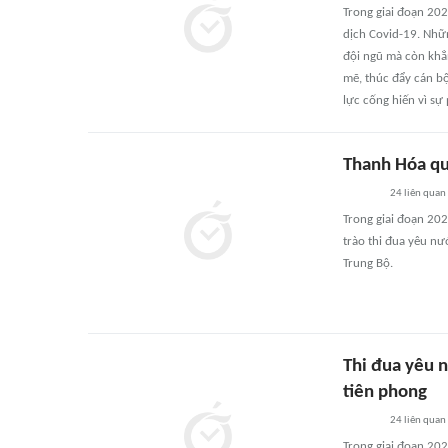
Trong giai đoạn 202
dịch Covid-19. Nhữ
đội ngũ mà còn khẳ
mẽ, thúc đẩy cán bộ
lực cống hiến vì sự
Thanh Hóa qu
24
liên quan
Trong giai đoạn 20
trào thi đua yêu n
Trung Bộ.
Thi đua yêu 
tiên phong
24
liên quan
Trong giai đoạn 20