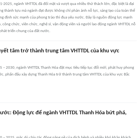
1-2025, ngành VHTTDL đã đối mặt và vượt qua nhiều thử thách lớn, đặc biệt là đại
ng thành tựu mà ngành đạt được không chỉ phản ánh nỗ lực, sáng tạo của toàn thể
ng định sức mạnh của phong trào thi đua yêu nước. Đây là nguồn động lực mạnh
, công chức, viên chức, nghệ sĩ, vận động viên và người lao động ngành VHTTDL nỗ
 phát triển chung của đất nước.
yết tâm trở thành trung tâm VHTTDL của khu vực
25 – 2030, ngành VHTTDL Thanh Hóa đặt mục tiêu tiếp tục đổi mới, phát huy phong
ước, phấn đấu xây dựng Thanh Hóa trở thành trung tâm VHTTDL của khu vực Bắc
nước: Động lực để ngành VHTTDL Thanh Hóa bứt phá,
20 – 2025, mặc dù chịu tác động nặng nề của dịch bệnh và nhiều khó khăn khách