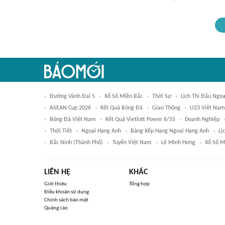
Đường Vành Đai 5
Xổ Số Miền Bắc
Thời Sự
Lịch Thi Đấu Ngo
ASEAN Cup 2026
Kết Quả Bóng Đá
Giao Thông
U23 Việt Nam
Bóng Đá Việt Nam
Kết Quả Vietlott Power 6/55
Doanh Nghiệp
Thời Tiết
Ngoại Hạng Anh
Bảng Xếp Hạng Ngoại Hạng Anh
Lị
Bắc Ninh (thành Phố)
Tuyển Việt Nam
Lê Minh Hưng
Xổ Số M
LIÊN HỆ
KHÁC
Giới thiệu
Tổng hợp
Điều khoản sử dụng
Chính sách bảo mật
Quảng cáo