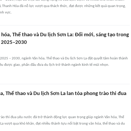
 Thanh Hóa đã nỗ lực vượt qua thách thức, đạt được những kết quả quan trọng,
ĩnh vực.
n hóa, Thể thao và Du lịch Sơn La: Đổi mới, sáng tạo trong
 2025–2030
 2025 – 2030, ngành Văn hóa, Thể thao và Du lịch Sơn La đặt quyết tâm hoàn thành
êu được giao, phấn đấu đưa du lịch trở thành ngành kinh tế mũi nhọn.
óa, Thể thao và Du lịch Sơn La lan tỏa phong trào thi đua
rào thi đua yêu nước đã trở thành động lực quan trọng giúp ngành Văn hóa, Thể
 La vượt qua khó khăn, đạt nhiều thành tựu nổi bật trong văn hóa, thể thao và du