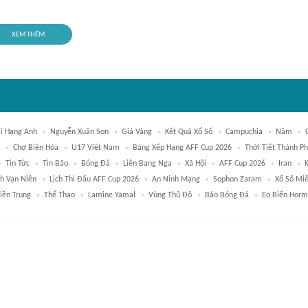
XEM THÊM
ại Hạng Anh
Nguyễn Xuân Son
Giá Vàng
Kết Quả Xổ Số
Campuchia
Năm
Chợ Biên Hòa
U17 Việt Nam
Bảng Xếp Hạng AFF Cup 2026
Thời Tiết Thành P
Tin Tức
Tin Bão
Bóng Đá
Liên Bang Nga
Xã Hội
AFF Cup 2026
Iran
ch Vạn Niên
Lịch Thi Đấu AFF Cup 2026
An Ninh Mạng
Sophon Zaram
Xổ Số Mi
iền Trung
Thể Thao
Lamine Yamal
Vùng Thủ Đô
Báo Bóng Đá
Eo Biển Horm