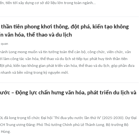
ến, tiến tới xây dựng cơ sở dữ liệu lớn trong toàn ngành…
 thần tiên phong khơi thông, đột phá, kiến tạo không
ển văn hóa, thể thao và du lịch
n quan
hành Long mong muốn và tin tưởng toàn thể cán bộ, công chức, viên chức, văn
 làm công tác văn hóa, thể thao và du lịch sẽ tiếp tục phát huy tinh thần tiên
ột phá, kiến tạo không gian phát triển văn hóa, thể thao và du lịch, góp phần đưa
n nhanh và bền vững trong kỷ nguyên mới.
ước – Động lực chấn hưng văn hóa, phát triển du lịch và
L đã long trọng tổ chức Đại hội 'Thi đua yêu nước lần thứ IV' (2025-2030). Dự Đại
 BCH Trung ương Đảng: Phó Thủ tướng Chính phủ Lê Thành Long, Bộ trưởng Bộ
 Hùng.