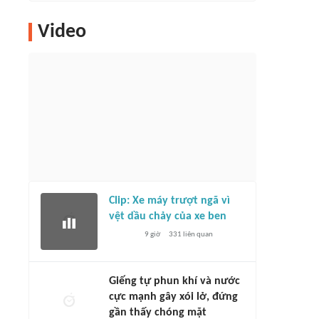
Video
Clip: Xe máy trượt ngã vì
vệt dầu chảy của xe ben
9 giờ
331
liên quan
Giếng tự phun khí và nước
cực mạnh gây xói lở, đứng
gần thấy chóng mặt