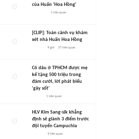
của Huấn 'Hoa Hồng'
1
liên quan
[CLIP]: Toàn cảnh vụ khám
xét nhà Huấn Hoa Hồng
9 giờ
37
liên quan
Cô dâu ở TPHCM được mẹ
kế tặng 500 triệu trong
đám cưới, lời phát biểu
'gây sốt'
1
liên quan
HLV Kim Sang-sik khẳng
định sẽ giành 3 điểm trước
đội tuyển Campuchia
9
liên quan