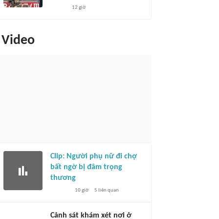
12 giờ
Video
Clip: Người phụ nữ đi chợ
bất ngờ bị đâm trọng
thương
10 giờ
5
liên quan
Cảnh sát khám xét nơi ở