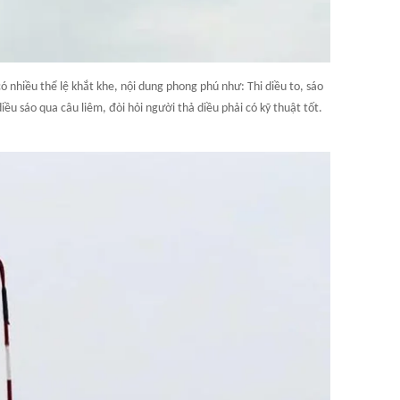
à có nhiều thể lệ khắt khe, nội dung phong phú như: Thi diều to, sáo
iều sáo qua câu liêm, đòi hỏi người thả diều phải có kỹ thuật tốt.