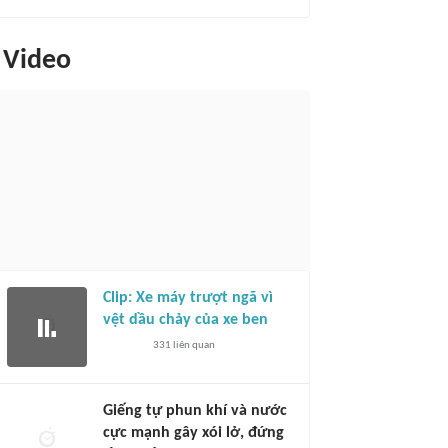
Video
Clip: Xe máy trượt ngã vì
vệt dầu chảy của xe ben
331
liên quan
Giếng tự phun khí và nước
cực mạnh gây xói lở, đứng