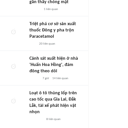
gần thấy chóng mặt
1
liên quan
Triệt phá cơ sở sản xuất
thuốc Đông y pha trộn
Paracetamol
20
liên quan
Cảnh sát xuất hiện ở nhà
'Huấn Hoa Hồng', đám
đông theo dõi
7 giờ
14
liên quan
Loạt ô tô thủng lốp trên
cao tốc qua Gia Lai, Đắk
Lắk, tài xế phát hiện vật
nhọn
8
liên quan