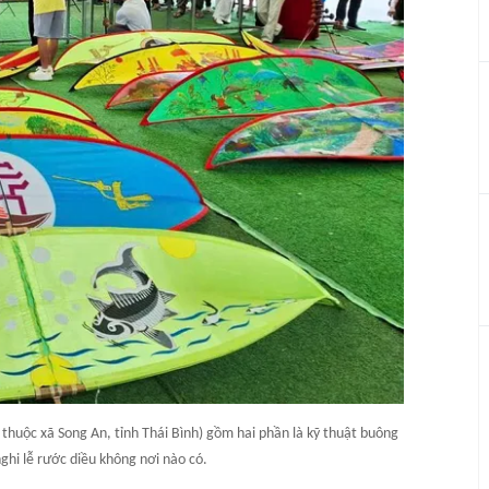
 thuộc xã Song An, tỉnh Thái Bình) gồm hai phần là kỹ thuật buông
ghi lễ rước diều không nơi nào có.