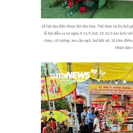
Lễ hội Sáo Đền được Bộ Văn hóa, Thể thao và Du lịch g
lễ hội diễn ra từ ngày 9-11/5 (tức 23-25/3 âm lịch) vớ
chèo, cờ tướng, leo cầu ngô, bơi bắt vịt, tổ tôm điế
Nhân dân v