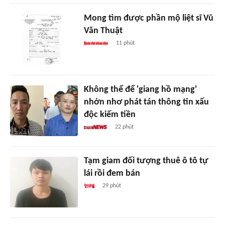
Mong tìm được phần mộ liệt sĩ Vũ
Văn Thuật
11 phút
Không thể để 'giang hồ mạng'
nhởn nhơ phát tán thông tin xấu
độc kiếm tiền
22 phút
Tạm giam đối tượng thuê ô tô tự
lái rồi đem bán
29 phút