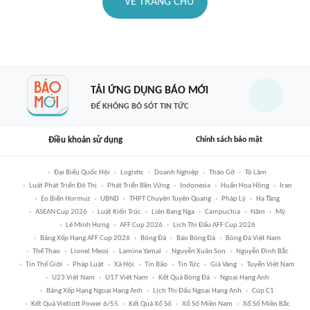
VỀ TRANG CHỦ
TẢI ỨNG DỤNG BÁO MỚI
ĐỂ KHÔNG BỎ SÓT TIN TỨC
Điều khoản sử dụng
Chính sách bảo mật
Đại Biểu Quốc Hội
Logistic
Doanh Nghiệp
Tháo Gỡ
Tô Lâm
Luật Phát Triển Đô Thị
Phát Triển Bền Vững
Indonesia
Huấn Hoa Hồng
Iran
Eo Biển Hormuz
UBND
THPT Chuyên Tuyên Quang
Pháp Lý
Hạ Tầng
ASEAN Cup 2026
Luật Kiến Trúc
Liên Bang Nga
Campuchia
Năm
Mỹ
Lê Minh Hưng
AFF Cup 2026
Lịch Thi Đấu AFF Cup 2026
Bảng Xếp Hạng AFF Cup 2026
Bóng Đá
Báo Bóng Đá
Bóng Đá Việt Nam
Thể Thao
Lionel Messi
Lamine Yamal
Nguyễn Xuân Son
Nguyễn Đình Bắc
Tin Thế Giới
Pháp Luật
Xã Hội
Tin Bão
Tin Tức
Giá Vàng
Tuyển Việt Nam
U23 Việt Nam
U17 Việt Nam
Kết Quả Bóng Đá
Ngoại Hạng Anh
Bảng Xếp Hạng Ngoại Hạng Anh
Lịch Thi Đấu Ngoại Hạng Anh
Cúp C1
Kết Quả Vietlott Power 6/55
Kết Quả Xổ Số
Xổ Số Miền Nam
Xổ Số Miền Bắc