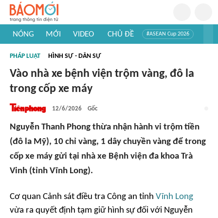
NÓNG
MỚI
VIDEO
CHỦ ĐỀ
#ASEAN Cup 2026
#Trí tuệ nhân tạo
#Mỹ - Iran
#Khám phá Việt Nam
PHÁP LUẬT
HÌNH SỰ - DÂN SỰ
#Khám phá thế giới
Vào nhà xe bệnh viện trộm vàng, đô la
trong cốp xe máy
12/6/2026
Gốc
Nguyễn Thanh Phong thừa nhận hành vi trộm tiền
(đô la Mỹ), 10 chỉ vàng, 1 dây chuyền vàng để trong
cốp xe máy gửi tại nhà xe Bệnh viện đa khoa Trà
Vinh (tỉnh Vĩnh Long).
Cơ quan Cảnh sát điều tra Công an tỉnh
Vĩnh Long
vừa ra quyết định tạm giữ hình sự đối với Nguyễn