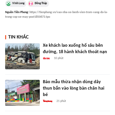
Vĩnh Long
Đồng Tháp
Nguồn
Tiền Phong
:
https://tienphong.vn/vao-nha-xe-benh-vien-trom-vang-do-la-
trong-cop-xe-may-post1850673.tpo
TIN KHÁC
Xe khách lao xuống hố sâu bên
đường, 18 hành khách thoát nạn
10 phút
Bảo mẫu thừa nhận dùng dây
thun bắn vào lòng bàn chân hai
bé
21 phút