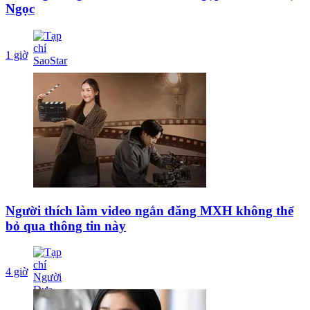
Ngọc
1 giờ
Người thích làm video ngắn đăng MXH không thể
bỏ qua thông tin này
4 giờ