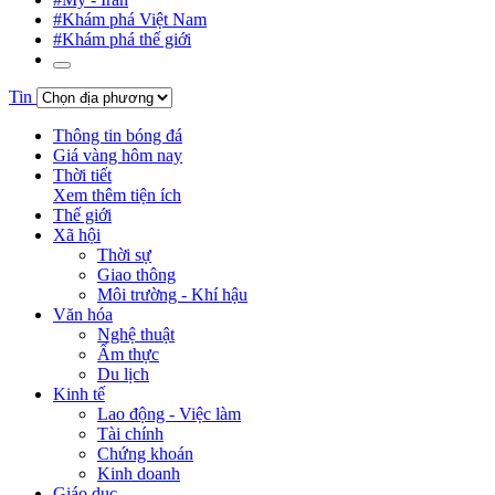
#Khám phá Việt Nam
#Khám phá thế giới
Tin
Thông tin bóng đá
Giá vàng hôm nay
Thời tiết
Xem thêm tiện ích
Thế giới
Xã hội
Thời sự
Giao thông
Môi trường - Khí hậu
Văn hóa
Nghệ thuật
Ẩm thực
Du lịch
Kinh tế
Lao động - Việc làm
Tài chính
Chứng khoán
Kinh doanh
Giáo dục