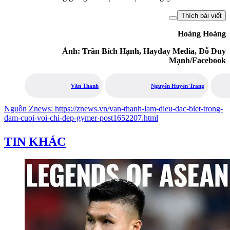
Thích bài viết
Hoàng Hoàng
Ảnh: Trần Bích Hạnh, Hayday Media, Đỗ Duy
Mạnh/Facebook
Văn Thanh
Nguyễn Huyền Trang
Nguồn
Znews
:
https://znews.vn/van-thanh-lam-dieu-dac-biet-trong-
dam-cuoi-voi-chi-dep-gymer-post1652207.html
TIN KHÁC