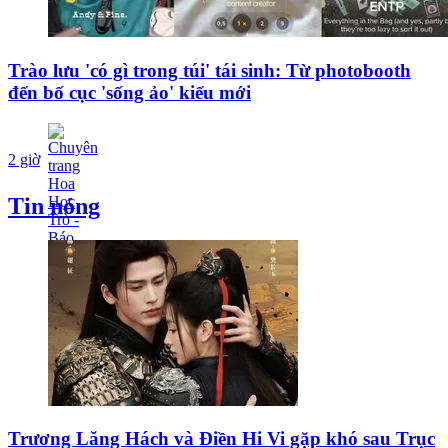
Trào lưu 'có gì trong túi' tái sinh: Từ photobooth
đến bố cục 'sống ảo' kiểu mới
2 giờ
Tin nóng
Trương Lăng Hách và Điền Hi Vi gặp khó sau Trục