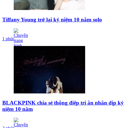
Tiffany Young trở lại kỷ niệm 10 năm solo
1 phút
BLACKPINK chia sẻ thông điệp tri ân nhân dịp kỷ
niệm 10 năm