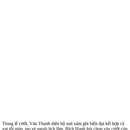
Trong lễ cưới, Văn Thanh diện bộ suit xám ghi hiện đại kết hợp cà
vạt tối màu, tạo vẻ ngoài lịch lãm. Bích Hạnh lựa chọn váy cưới cúp