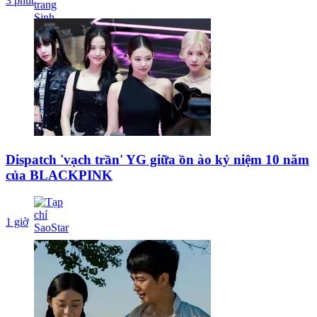
3 phút
Dispatch 'vạch trần' YG giữa ồn ào kỷ niệm 10 năm
của BLACKPINK
1 giờ