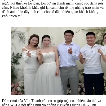
ngực với thiết kế tối giản, tôn bờ vai thanh mảnh cùng vóc dáng gợi
cảm. Nhiều khoảnh khắc ghi lại cảnh chú rể nhẹ nhàng trao nhẫn và
dành ánh nhìn đầy tình cảm cho cô dâu khiến quan khách không
khỏi thích thú.
Đám cưới của Văn Thanh còn có sự góp mặt của nhiều cầu thủ và
nàng WAGs nổi tiếng như vợ chồng Nguyễn Quang Hải - Chu