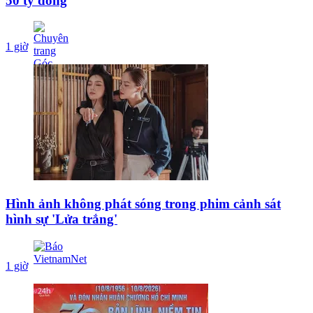
50 tỷ đồng
1 giờ
Hình ảnh không phát sóng trong phim cảnh sát
hình sự 'Lửa trắng'
1 giờ