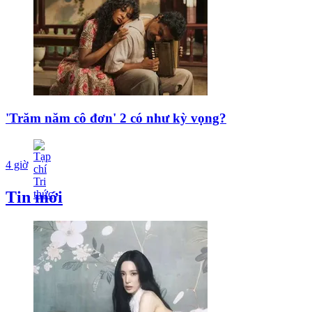
'Trăm năm cô đơn' 2 có như kỳ vọng?
4 giờ
Tin mới