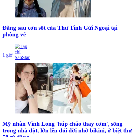
Đằng sau cơn sốt của Thư Tình Gửi Ngoại tại
phòng vé
1 giờ
Mỹ nhân Vĩnh Long 'húp cháo thay cơm', sống
trong nhà dột, lớn lên đổi đời nhờ bikini, ở biệt thư