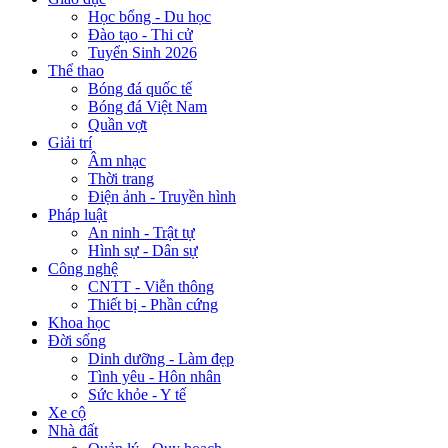
Học bổng - Du học
Đào tạo - Thi cử
Tuyển Sinh 2026
Thể thao
Bóng đá quốc tế
Bóng đá Việt Nam
Quần vợt
Giải trí
Âm nhạc
Thời trang
Điện ảnh - Truyền hình
Pháp luật
An ninh - Trật tự
Hình sự - Dân sự
Công nghệ
CNTT - Viễn thông
Thiết bị - Phần cứng
Khoa học
Đời sống
Dinh dưỡng - Làm đẹp
Tình yêu - Hôn nhân
Sức khỏe - Y tế
Xe cộ
Nhà đất