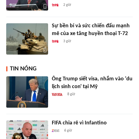
2 giờ
Sự bền bỉ và sức chiến đấu mạnh
mẽ của xe tăng huyền thoại T-72
3 giờ
TIN NÓNG
Ông Trump siết visa, nhắm vào 'du
lịch sinh con' tại Mỹ
8 giờ
FIFA chia rẽ vì Infantino
6 giờ