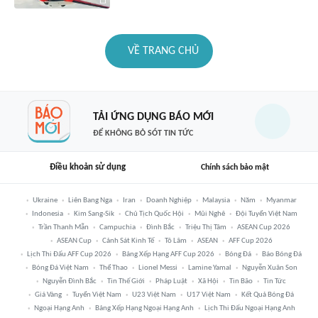
VỀ TRANG CHỦ
TẢI ỨNG DỤNG BÁO MỚI
ĐỂ KHÔNG BỎ SÓT TIN TỨC
Điều khoản sử dụng
Chính sách bảo mật
Ukraine
Liên Bang Nga
Iran
Doanh Nghiệp
Malaysia
Năm
Myanmar
Indonesia
Kim Sang-Sik
Chủ Tịch Quốc Hội
Mũi Nghê
Đội Tuyển Việt Nam
Trần Thanh Mẫn
Campuchia
Đình Bắc
Triệu Thị Tâm
ASEAN Cup 2026
ASEAN Cup
Cảnh Sát Kinh Tế
Tô Lâm
ASEAN
AFF Cup 2026
Lịch Thi Đấu AFF Cup 2026
Bảng Xếp Hạng AFF Cup 2026
Bóng Đá
Báo Bóng Đá
Bóng Đá Việt Nam
Thể Thao
Lionel Messi
Lamine Yamal
Nguyễn Xuân Son
Nguyễn Đình Bắc
Tin Thế Giới
Pháp Luật
Xã Hội
Tin Bão
Tin Tức
Giá Vàng
Tuyển Việt Nam
U23 Việt Nam
U17 Việt Nam
Kết Quả Bóng Đá
Ngoại Hạng Anh
Bảng Xếp Hạng Ngoại Hạng Anh
Lịch Thi Đấu Ngoại Hạng Anh