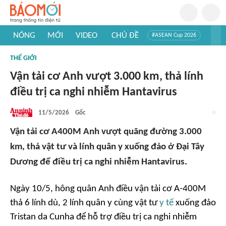
NÓNG
MỚI
VIDEO
CHỦ ĐỀ
#ASEAN Cup 2026
#Trí tuệ nhân tạo
#Mỹ - Iran
#Khám phá Việt Nam
THẾ GIỚI
#Khám phá thế giới
Vận tải cơ Anh vượt 3.000 km, thả lính
điều trị ca nghi nhiễm Hantavirus
11/5/2026
Gốc
Vận tải cơ A400M Anh vượt quãng đường 3.000
km, thả vật tư và lính quân y xuống đảo ở Đại Tây
Dương để điều trị ca nghi nhiễm Hantavirus.
Ngày 10/5, hông quân Anh điều vận tải cơ A-400M
thả 6 lính dù, 2 lính quân y cùng vật tư
y tế
xuống đảo
Tristan da Cunha để hỗ trợ điều trị ca nghi nhiễm