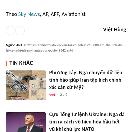
Theo
Sky News
, AP, AFP, Aviationist
Việt Hùng
Nguồn
ANTĐ
:
https://anninhthudo.vn/van-tai-co-anh-vuot-3000-km-tha-linh-dieu-
tri-ca-nghi-nhiem-hantavirus-post649342.antd
TIN KHÁC
Phương Tây: Nga chuyển dữ liệu
tình báo giúp Iran tập kích chính
xác căn cứ Mỹ?
2 giờ
Cựu Tổng tư lệnh Ukraine: Nga đã
tìm ra cách vô hiệu hóa hầu hết
vũ khí chủ lực NATO