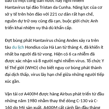
báo có một công dân nước này nghi nhiễm
Hantavirus tại đảo Tristan da Cunha. Năng lực của cơ
sở y tế trên hòn đảo với 221 cư dân rất hạn chế,
nguồn dự trữ oxy cũng đã cạn, buộc giới chức Anh
triển khai nhiệm vụ thả dù khẩn cấp.
Đợt bùng phát Hantavirus chủng Andes xảy ra trên
tàu
du lịch
Hondius của Hà Lan từ tháng 4, đã khiến ít
nhất ba người đã tử vong. Hiện có 6 ca nhiễm đã
được xác nhận và 8 người nghi nhiễm virus. Tổ chức Y
tế Thế giới (WHO) cho biết nguy cơ bùng phát thành
đại dịch thấp, virus lây hạn chế giữa những người tiếp
xúc gần.
Vận tải cơ A400M được hãng Airbus phát triển từ đầu
những năm 1980 nhằm thay thế dòng C-130 và C-
160 do Mỹ sản xuất. A400M cất cánh lần đầu tháng