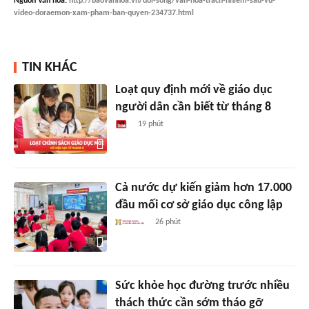
Nguồn
Văn hóa
:
http://baovanhoa.vn/doi-song/van-hoa-trach-nhiem-sau-vu-
video-doraemon-xam-pham-ban-quyen-234737.html
TIN KHÁC
Loạt quy định mới về giáo dục
người dân cần biết từ tháng 8
19 phút
Cả nước dự kiến giảm hơn 17.000
đầu mối cơ sở giáo dục công lập
26 phút
Sức khỏe học đường trước nhiều
thách thức cần sớm tháo gỡ