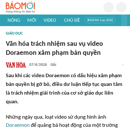
NÓNG
MỚI
VIDEO
CHỦ ĐỀ
#ASEAN Cup 2026
#Trí tuệ nhân tạo
#Mỹ - Iran
#Khám phá Việt Nam
GIÁO DỤC
#Khám phá thế giới
Văn hóa trách nhiệm sau vụ video
Doraemon xâm phạm bản quyền
07/6/2026
Gốc
Sau khi các video Doraemon có dấu hiệu xâm phạm
bản quyền bị gỡ bỏ, điều dư luận tiếp tục quan tâm
là trách nhiệm giải trình của cơ sở giáo dục liên
quan.
Những ngày qua, loạt video sử dụng hình ảnh
Doraemon
để quảng bá hoạt động của một trường