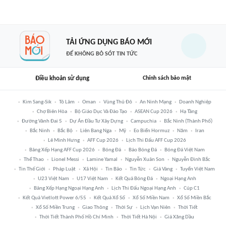
TẢI ỨNG DỤNG BÁO MỚI
ĐỂ KHÔNG BỎ SÓT TIN TỨC
Điều khoản sử dụng
Chính sách bảo mật
Kim Sang-Sik
Tô Lâm
Oman
Vùng Thủ Đô
An Ninh Mạng
Doanh Nghiệp
Chợ Biên Hòa
Bộ Giáo Dục Và Đào Tạo
ASEAN Cup 2026
Hạ Tầng
Đường Vành Đai 5
Dự Án Đầu Tư Xây Dựng
Campuchia
Bắc Ninh (thành Phố)
Bắc Ninh
Bắc Bộ
Liên Bang Nga
Mỹ
Eo Biển Hormuz
Năm
Iran
Lê Minh Hưng
AFF Cup 2026
Lịch Thi Đấu AFF Cup 2026
Bảng Xếp Hạng AFF Cup 2026
Bóng Đá
Báo Bóng Đá
Bóng Đá Việt Nam
Thể Thao
Lionel Messi
Lamine Yamal
Nguyễn Xuân Son
Nguyễn Đình Bắc
Tin Thế Giới
Pháp Luật
Xã Hội
Tin Bão
Tin Tức
Giá Vàng
Tuyển Việt Nam
U23 Việt Nam
U17 Việt Nam
Kết Quả Bóng Đá
Ngoại Hạng Anh
Bảng Xếp Hạng Ngoại Hạng Anh
Lịch Thi Đấu Ngoại Hạng Anh
Cúp C1
Kết Quả Vietlott Power 6/55
Kết Quả Xổ Số
Xổ Số Miền Nam
Xổ Số Miền Bắc
Xổ Số Miền Trung
Giao Thông
Thời Sự
Lịch Vạn Niên
Thời Tiết
Thời Tiết Thành Phố Hồ Chí Minh
Thời Tiết Hà Nội
Giá Xăng Dầu