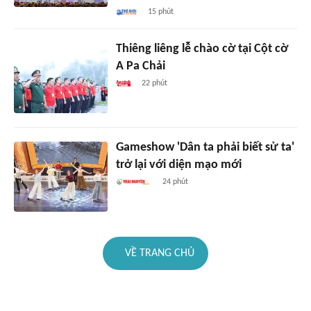
15 phút
Thiêng liêng lễ chào cờ tại Cột cờ
A Pa Chải
22 phút
Gameshow 'Dân ta phải biết sử ta'
trở lại với diện mạo mới
24 phút
VỀ TRANG CHỦ