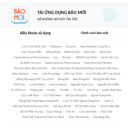
TẢI ỨNG DỤNG BÁO MỚI
ĐỂ KHÔNG BỎ SÓT TIN TỨC
Điều khoản sử dụng
Chính sách bảo mật
Chủ Tịch Quốc Hội
Malaysia
Ukraine
New Zealand Cindy Kiro
Trần Thanh Mẫn
Nắng Nóng
Điểm Chuẩn
Rửa Tiền
Australia
Xaysomphone Phomvihane
Lào
Tô Lâm
ASEAN Cup 2026
Quốc Hội Lào
Eo Biển Hormuz
Saysomphone Phomvihane
Australia Sam Mostyn
Đại Học Bách Khoa Hà Nội
Ban Chấp Hành Trung Ương Đảng Cộng Sản Việt Nam
New Zealand
Iran
Liên Bang Nga
AFF Cup 2026
Lịch Thi Đấu AFF Cup 2026
Bảng Xếp Hạng AFF Cup 2026
Bóng Đá
Báo Bóng Đá
Bóng Đá Việt Nam
Thể Thao
Lionel Messi
Lamine Yamal
Nguyễn Xuân Son
Nguyễn Đình Bắc
Tin Thế Giới
Pháp Luật
Xã Hội
Tin Bão
Tin Tức
Giá Vàng
Tuyển Việt Nam
U23 Việt Nam
U17 Việt Nam
Kết Quả Bóng Đá
Ngoại Hạng Anh
Bảng Xếp Hạng Ngoại Hạng Anh
Lịch Thi Đấu Ngoại Hạng Anh
Cúp C1
Kết Quả Vietlott Power 6/55
Kết Quả Xổ Số
Xổ Số Miền Nam
Xổ Số Miền Bắc
Xổ Số Miền Trung
Giao Thông
Thời Sự
Lịch Vạn Niên
Thời Tiết
Thời Tiết Thành Phố Hồ Chí Minh
Thời Tiết Hà Nội
Giá Xăng Dầu