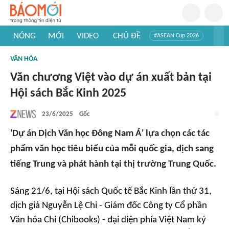
NÓNG
MỚI
VIDEO
CHỦ ĐỀ
#ASEAN Cup 2026
#Trí tuệ nhân tạo
#Mỹ - Iran
#Khám phá Việt Nam
VĂN HÓA
#Khám phá thế giới
Văn chương Việt vào dự án xuất bản tại
Hội sách Bắc Kinh 2025
23/6/2025
Gốc
'Dự án Dịch Văn học Đông Nam Á' lựa chọn các tác
phẩm văn học tiêu biểu của mỗi quốc gia, dịch sang
tiếng Trung và phát hành tại thị trường Trung Quốc.
Sáng 21/6, tại Hội sách Quốc tế Bắc Kinh lần thứ 31,
dịch giả Nguyễn Lệ Chi - Giám đốc Công ty Cổ phần
Văn hóa Chi (Chibooks) - đại diện phía Việt Nam ký