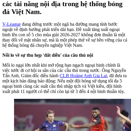
các tài năng nội địa trong hệ thống bóng
đá Việt Nam.
V-League
đang đứng trước một ngã ba đường mang tính bước
ngoặt về định hướng phát triển dài hạn. Đề xuất tăng suất ngoại
binh lên con số 5 cho mùa giải 2026-2027 không đơn thuần là một
thay đổi về mặt nhân sự, mà là một phép thử về sự bền vững của cả
hệ thống bóng đá chuyên nghiệp Việt Nam.
Nỗi lo về sự thu hẹp 'đất diễn' của cầu thủ nội
Mối lo ngại lớn nhất khi mở rộng hạn ngạch ngoại binh chính là
việc tước đi cơ hội ra sân của các cầu thủ trong nước. Ông Nguyễn
Tấn Anh, Giám đốc điều hành
CLB Hoàng Anh Gia Lai
, đã đưa ra
một kịch bản đáng báo động: Nếu một đội bóng sử dụng tối đa 5
ngoại binh cùng các suất cầu thủ nhập tịch và Việt kiều, đội hình
xuất phát 11 người có thể chỉ còn lại từ 3 đến 4 nội binh thuần túy.