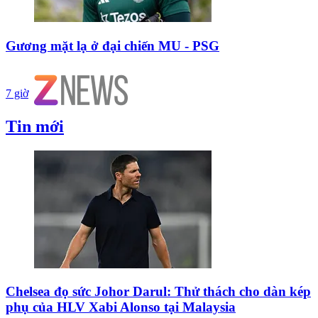
Gương mặt lạ ở đại chiến MU - PSG
7 giờ
Tin mới
Chelsea đọ sức Johor Darul: Thử thách cho dàn kép
phụ của HLV Xabi Alonso tại Malaysia