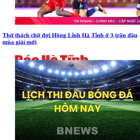
Thử thách chờ đợi Hồng Lĩnh Hà Tĩnh ở 3 trận đầu
mùa giải mới