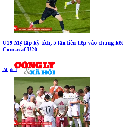
U19 Mỹ lập kỳ tích, 5 lần liên tiếp vào chung kết
Concacaf U20
24 phút