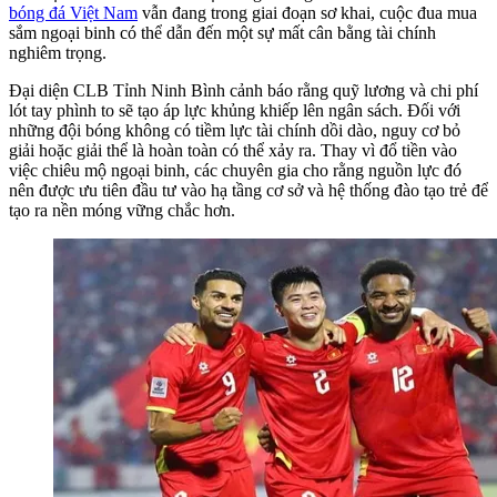
bóng đá Việt Nam
vẫn đang trong giai đoạn sơ khai, cuộc đua mua
sắm ngoại binh có thể dẫn đến một sự mất cân bằng tài chính
nghiêm trọng.
Đại diện CLB Tỉnh Ninh Bình cảnh báo rằng quỹ lương và chi phí
lót tay phình to sẽ tạo áp lực khủng khiếp lên ngân sách. Đối với
những đội bóng không có tiềm lực tài chính dồi dào, nguy cơ bỏ
giải hoặc giải thể là hoàn toàn có thể xảy ra. Thay vì đổ tiền vào
việc chiêu mộ ngoại binh, các chuyên gia cho rằng nguồn lực đó
nên được ưu tiên đầu tư vào hạ tầng cơ sở và hệ thống đào tạo trẻ để
tạo ra nền móng vững chắc hơn.