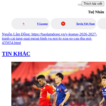
Thích bài viết
Tuệ Nhân
V-League
Tuyển Việt Nam
Nguồn
Lâm Đồng
:
https://baolamdong.vn/v-league-2026-2027-
tranh-cai-tang-suat-ngoai-binh-va-noi-lo-xoa-so-cau-thu-noi-
435654.html
TIN KHÁC