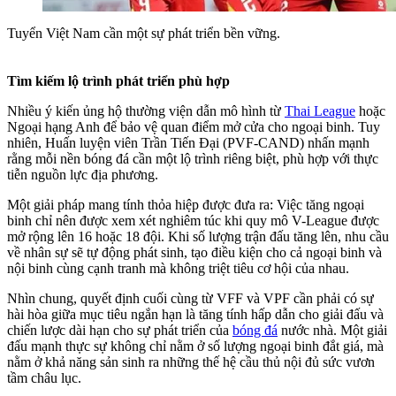
Tuyển Việt Nam cần một sự phát triển bền vững.
Tìm kiếm lộ trình phát triển phù hợp
Nhiều ý kiến ủng hộ thường viện dẫn mô hình từ
Thai League
hoặc
Ngoại hạng Anh để bảo vệ quan điểm mở cửa cho ngoại binh. Tuy
nhiên, Huấn luyện viên Trần Tiến Đại (PVF-CAND) nhấn mạnh
rằng mỗi nền bóng đá cần một lộ trình riêng biệt, phù hợp với thực
tiễn nguồn lực địa phương.
Một giải pháp mang tính thỏa hiệp được đưa ra: Việc tăng ngoại
binh chỉ nên được xem xét nghiêm túc khi quy mô V-League được
mở rộng lên 16 hoặc 18 đội. Khi số lượng trận đấu tăng lên, nhu cầu
về nhân sự sẽ tự động phát sinh, tạo điều kiện cho cả ngoại binh và
nội binh cùng cạnh tranh mà không triệt tiêu cơ hội của nhau.
Nhìn chung, quyết định cuối cùng từ VFF và VPF cần phải có sự
hài hòa giữa mục tiêu ngắn hạn là tăng tính hấp dẫn cho giải đấu và
chiến lược dài hạn cho sự phát triển của
bóng đá
nước nhà. Một giải
đấu mạnh thực sự không chỉ nằm ở số lượng ngoại binh đắt giá, mà
nằm ở khả năng sản sinh ra những thế hệ cầu thủ nội đủ sức vươn
tầm châu lục.