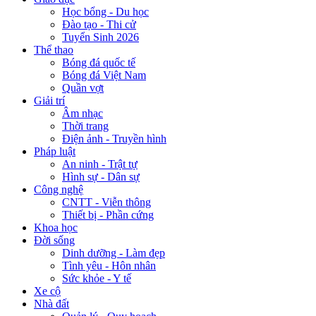
Học bổng - Du học
Đào tạo - Thi cử
Tuyển Sinh 2026
Thể thao
Bóng đá quốc tế
Bóng đá Việt Nam
Quần vợt
Giải trí
Âm nhạc
Thời trang
Điện ảnh - Truyền hình
Pháp luật
An ninh - Trật tự
Hình sự - Dân sự
Công nghệ
CNTT - Viễn thông
Thiết bị - Phần cứng
Khoa học
Đời sống
Dinh dưỡng - Làm đẹp
Tình yêu - Hôn nhân
Sức khỏe - Y tế
Xe cộ
Nhà đất