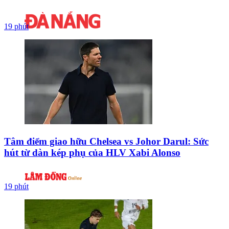
19 phút
Tâm điểm giao hữu Chelsea vs Johor Darul: Sức
hút từ dàn kép phụ của HLV Xabi Alonso
19 phút