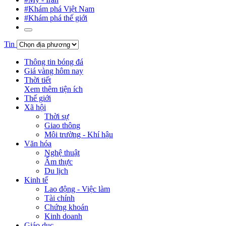
#Khám phá Việt Nam
#Khám phá thế giới
Tin
Thông tin bóng đá
Giá vàng hôm nay
Thời tiết
Xem thêm tiện ích
Thế giới
Xã hội
Thời sự
Giao thông
Môi trường - Khí hậu
Văn hóa
Nghệ thuật
Ẩm thực
Du lịch
Kinh tế
Lao động - Việc làm
Tài chính
Chứng khoán
Kinh doanh
Giáo dục