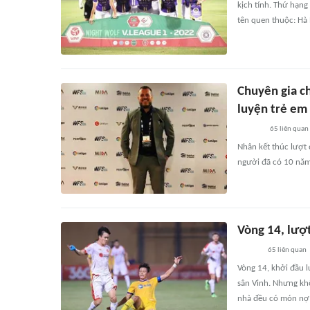
kịch tính. Thứ hạng
tên quen thuộc: Hà 
Chuyên gia c
luyện trẻ em
65
liên quan
Nhân kết thúc lượt 
người đã có 10 năm 
Vòng 14, lượ
65
liên quan
Vòng 14, khởi đầu l
sân Vinh. Nhưng khô
nhà đều có món nợ p