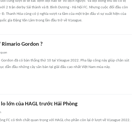
cuối cùng lượt đi sẽ xác định đội nào sẽ 'vô địch ngược' và đội bóng thủ đô có bị
 với 2 trận derby Sài thành và B. Bình Dương - Hà Nội FC. Nhưng cuộc đối đầu còn
nh- Đ. Thanh Hóa cũng có ý nghĩa vượt ra tầm của một trận đấu vì sự xuất hiện của
uốc gia Đặng Văn Lâm trong lần đầu trở về V.League.
' Rimario Gordon ?
 quan
 Gordon đã có bàn thắng thứ 10 tại V.league 2022. Pha lập công này giúp chân sút
tục dẫn đầu những cây săn bàn tại giải đấu cao nhất Việt Nam mùa này.
i lo lớn của HAGL trước Hải Phòng
n
òng FC có tính chất quan trọng với HAGL cho phần còn lại ở lượt về V.League 2022.