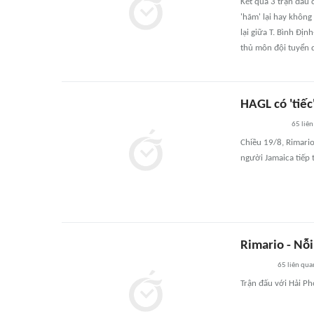
Kết quả 3 trận đấu 
'hãm' lại hay không
lại giữa T. Bình Đị
thủ môn đội tuyển q
HAGL có 'tiếc
65
liên
Chiều 19/8, Rimario
người Jamaica tiếp 
Rimario - Nỗ
65
liên qua
Trận đấu với Hải Ph