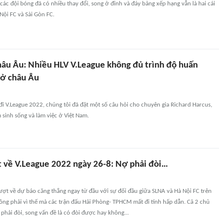
 các đội bóng đã có nhiều thay đổi, song ở đỉnh và đáy bảng xếp hạng vẫn là hai cái
Nội FC và Sài Gòn FC.
hâu Âu: Nhiều HLV V.League không đủ trình độ huấn
 ở châu Âu
đi V.League 2022, chúng tôi đã đặt một số câu hỏi cho chuyên gia Richard Harcus,
sinh sống và làm việc ở Việt Nam.
t về V.League 2022 ngày 26-8: Nợ phải đòi…
ượt về dự báo căng thẳng ngay từ đầu với sự đối đầu giữa SLNA và Hà Nội FC trên
ng phải vì thế mà các trận đấu Hải Phòng- TPHCM mất đi tính hấp dẫn. Cả 2 chủ
hải đòi, song vấn đề là có đòi được hay không...