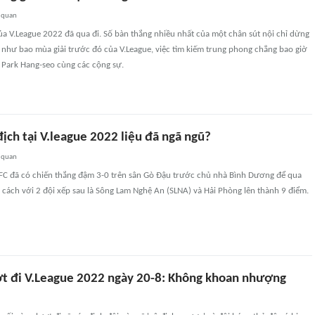
 quan
a V.League 2022 đã qua đi. Số bàn thắng nhiều nhất của một chân sút nội chỉ dừng
g như bao mùa giải trước đó của V.League, việc tìm kiếm trung phong chẳng bao giờ
 Park Hang-seo cùng các cộng sự.
ịch tại V.league 2022 liệu đã ngã ngũ?
 quan
 FC đã có chiến thắng đậm 3-0 trên sân Gò Đậu trước chủ nhà Bình Dương để qua
cách với 2 đội xếp sau là Sông Lam Nghệ An (SLNA) và Hải Phòng lên thành 9 điểm.
ợt đi V.League 2022 ngày 20-8: Không khoan nhượng