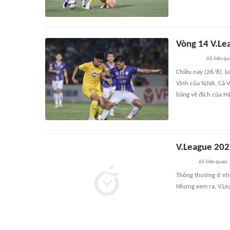
Vòng 14 V.Le
65
liên q
Chiều nay (26/8), l
Vinh của SLNA. Cả 
băng về đích của Hà
V.League 202
65
liên quan
Thông thường ở nhữn
Nhưng xem ra, V.Lea