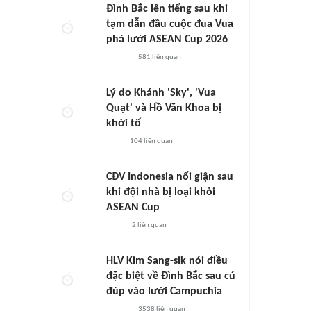
Đình Bắc lên tiếng sau khi
tạm dẫn đầu cuộc đua Vua
phá lưới ASEAN Cup 2026
581
liên quan
Lý do Khánh 'Sky', 'Vua
Quạt' và Hồ Văn Khoa bị
khởi tố
104
liên quan
CĐV Indonesia nổi giận sau
khi đội nhà bị loại khỏi
ASEAN Cup
2
liên quan
HLV Kim Sang-sik nói điều
đặc biệt về Đình Bắc sau cú
đúp vào lưới Campuchia
3538
liên quan