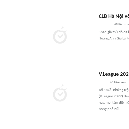
CLB Hà Nội v
65
liên qu
Khán giả thủ đô đã 
Hoàng Anh Gia Lai t
V.League 202
65
liên quan
Tối 14/8, những tr
(V.League 2022) đã 
nay, mọi tâm điểm đ
bóng phố núi.