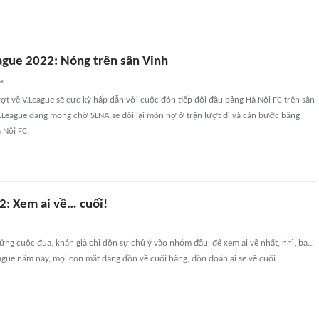
ague 2022: Nóng trên sân Vinh
uan
ượt về V.League sẽ cực kỳ hấp dẫn với cuộc đón tiếp đội đầu bảng Hà Nội FC trên sân
V.League đang mong chờ SLNA sẽ đòi lại món nợ ở trận lượt đi và cản bước băng
 Nội FC.
2: Xem ai về… cuối!
g cuộc đua, khán giả chỉ dồn sự chú ý vào nhóm đầu, để xem ai về nhất, nhì, ba...
gue năm nay, mọi con mắt đang dồn về cuối hàng, đồn đoán ai sẽ về cuối.