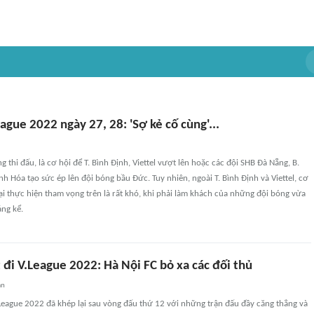
ague 2022 ngày 27, 28: 'Sợ kẻ cố cùng'...
 thi đấu, là cơ hội để T. Bình Định, Viettel vượt lên hoặc các đội SHB Đà Nẵng, B.
h Hóa tạo sức ép lên đội bóng bầu Đức. Tuy nhiên, ngoài T. Bình Định và Viettel, cơ
lại thực hiện tham vọng trên là rất khó, khi phải làm khách của những đội bóng vừa
ng kể.
 đi V.League 2022: Hà Nội FC bỏ xa các đối thủ
an
.League 2022 đã khép lại sau vòng đấu thứ 12 với những trận đấu đầy căng thẳng và