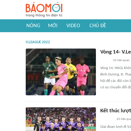
NÓNG
MỚI
VIDEO
CHỦ ĐỀ
V.LEAGUE 2022
Vòng 14- V.Le
65
liên quan
Vòng 14, HAGL không
Bình Dương, Đ. Than
hội để các đội còn 
có sự chuyển đổi đá
Kết thúc lượt
65
liên qu
Giai đoạn lượt đi V