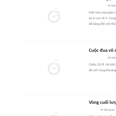
65
liên
Một nửa mùa giải củ
lại ở con số 4. Cũn
dễ dàng đối với HLV
Cuộc đua vô đ
65
liên
Chiều 20/8, Hà Nội
đó nới rộng khoảng 
Vòng cuối lư
65
liên quan