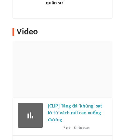
quân sự
Video
[CLIP] Tảng đá 'khủng' sạt
lở từ vách núi cao xuống
đường
7 giờ
5
liên quan