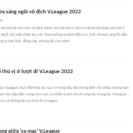
ửa sáng ngôi vô địch V.League 2022
uan
lại lượt đi với chức vô địch dành cho Hà Nội FC khi họ đã bỏ khoảng cách tới 9
uổi. Dù mất nhiều trụ cột, thay tướng và khởi đầu trục trặc nhưng càng thi đấu
g tỏ bản lĩnh, đẳng cấp, phong độ của mình.
 thú vị ở lượt đi V.League 2022
n
của V.League 2022 đã khép lại, sau 13 vòng đấu đã chứng kiến rất nhiều những bàn
ận cầu hấp dẫn, cũng như còn có nhiều tranh cãi về công tác trọng tài. Chúng ta
con số thống kê của lượt đi V.League.
ong giữa 'sa mạc' V.League