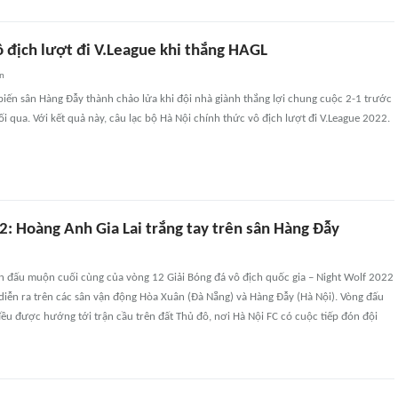
ô địch lượt đi V.League khi thắng HAGL
an
biến sân Hàng Đẫy thành chảo lửa khi đội nhà giành thắng lợi chung cuộc 2-1 trước
ối qua. Với kết quả này, câu lạc bộ Hà Nội chính thức vô địch lượt đi V.League 2022.
2: Hoàng Anh Gia Lai trắng tay trên sân Hàng Đẫy
ận đấu muộn cuối cùng của vòng 12 Giải Bóng đá vô địch quốc gia – Night Wolf 2022
diễn ra trên các sân vận động Hòa Xuân (Đà Nẵng) và Hàng Đẫy (Hà Nội). Vòng đấu
ều được hướng tới trận cầu trên đất Thủ đô, nơi Hà Nội FC có cuộc tiếp đón đội