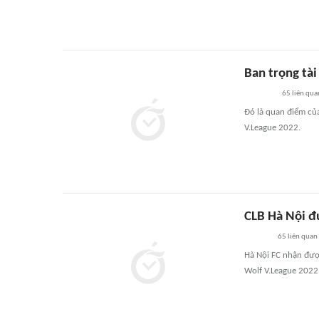
Ban trọng tài
65
liên qua
Đó là quan điểm của
V.League 2022.
CLB Hà Nội đ
65
liên quan
Hà Nội FC nhận đượ
Wolf V.League 2022