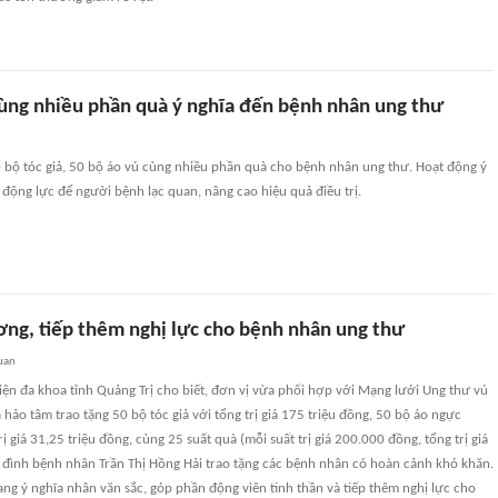
 cùng nhiều phần quà ý nghĩa đến bệnh nhân ung thư
0 bộ tóc giả, 50 bộ áo vú cùng nhiều phần quà cho bệnh nhân ung thư. Hoạt động ý
 động lực để người bệnh lạc quan, nâng cao hiệu quả điều trị.
ơng, tiếp thêm nghị lực cho bệnh nhân ung thư
uan
iện đa khoa tỉnh Quảng Trị cho biết, đơn vị vừa phối hợp với Mạng lưới Ung thư vú
 hảo tâm trao tặng 50 bộ tóc giả với tổng trị giá 175 triệu đồng, 50 bộ áo ngực
ị giá 31,25 triệu đồng, cùng 25 suất quà (mỗi suất trị giá 200.000 đồng, tổng trị giá
a đình bệnh nhân Trần Thị Hồng Hải trao tặng các bệnh nhân có hoàn cảnh khó khăn.
ng ý nghĩa nhân văn sắc, góp phần động viên tinh thần và tiếp thêm nghị lực cho