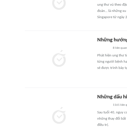
ung thư vú theo đặ
đoán... là những xu
Singapore từ ngày 
Những hướng 
8
liên quan
Phát hiện ung thư t
từng người bệnh ha
sẽ được trình bày t
Những dấu hi
1161
liên 
Sau tuổi 40, nguy cơ
những thay đổi bất 
điều trị.