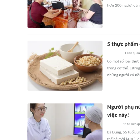
hơn 200 người dân 
5 thực phẩm 
1
liên quan
Có một số loại thự
trong cơ thể. Estro
những người có nồn
Người phụ nữ
việc này!
1161
liên q
Bà Dung, 55 tuổi, u
thế hệ mới (ADC), c