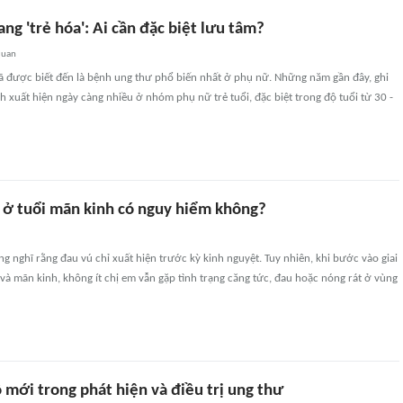
ng 'trẻ hóa': Ai cần đặc biệt lưu tâm?
quan
đã được biết đến là bệnh ung thư phổ biến nhất ở phụ nữ. Những năm gần đây, ghi
xuất hiện ngày càng nhiều ở nhóm phụ nữ trẻ tuổi, đặc biệt trong độ tuổi từ 30 -
 ở tuổi mãn kinh có nguy hiểm không?
 nghĩ rằng đau vú chỉ xuất hiện trước kỳ kinh nguyệt. Tuy nhiên, khi bước vào giai
và mãn kinh, không ít chị em vẫn gặp tình trạng căng tức, đau hoặc nóng rát ở vùng
 mới trong phát hiện và điều trị ung thư