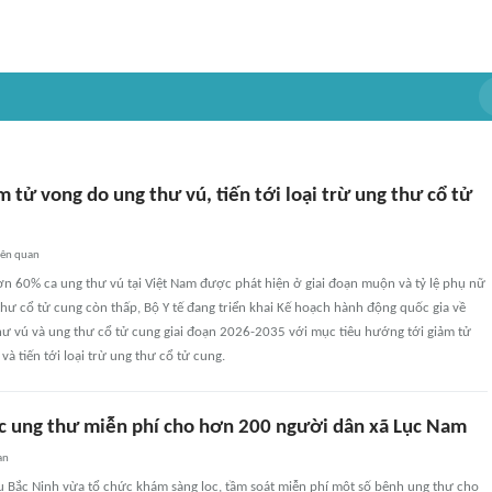
 tử vong do ung thư vú, tiến tới loại trừ ung thư cổ tử
iên quan
n 60% ca ung thư vú tại Việt Nam được phát hiện ở giai đoạn muộn và tỷ lệ phụ nữ
hư cổ tử cung còn thấp, Bộ Y tế đang triển khai Kế hoạch hành động quốc gia về
ư vú và ung thư cổ tử cung giai đoạn 2026-2035 với mục tiêu hướng tới giảm tử
và tiến tới loại trừ ung thư cổ tử cung.
c ung thư miễn phí cho hơn 200 người dân xã Lục Nam
an
 Bắc Ninh vừa tổ chức khám sàng lọc, tầm soát miễn phí một số bệnh ung thư cho