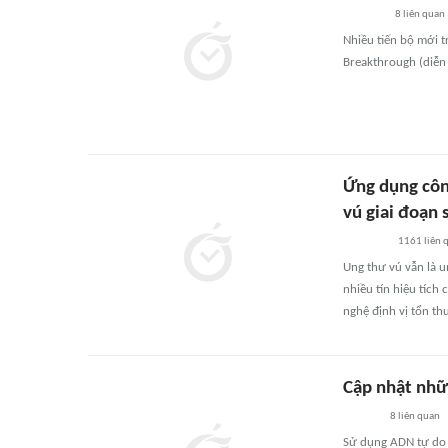
8
liên quan
Nhiều tiến bộ mới t
Breakthrough (diễn 
Ứng dụng công
vú giai đoạn
1161
liên 
Ung thư vú vẫn là u
nhiều tín hiệu tích 
nghệ định vị tổn th
Cập nhật nhữ
8
liên quan
Sử dụng ADN tự do c