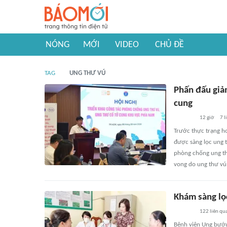
NÓNG
MỚI
VIDEO
CHỦ ĐỀ
TAG
UNG THƯ VÚ
Phấn đấu giảm
cung
12 giờ
7
l
Trước thực trạng hơ
được sàng lọc ung t
phòng chống ung th
vong do ung thư vú 
Khám sàng lọ
122
liên qu
Bệnh viện Ung bướu