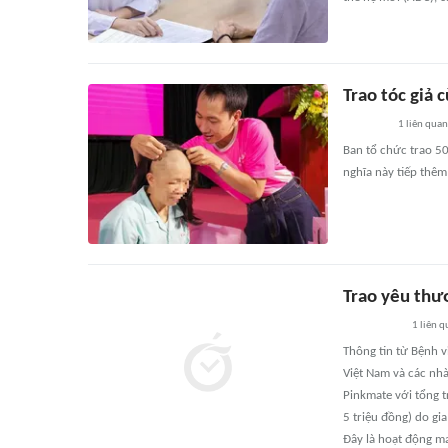
Trao tóc giả
1
liên quan
Ban tổ chức trao 5
nghĩa này tiếp thêm
Trao yêu thư
1
liên q
Thông tin từ Bệnh v
Việt Nam và các nhà
Pinkmate với tổng tr
5 triệu đồng) do gi
Đây là hoạt động ma