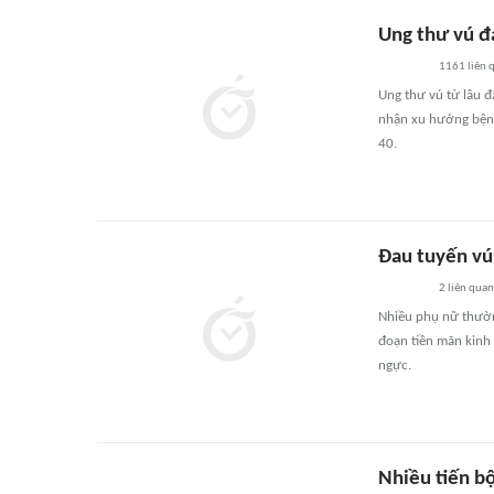
Ung thư vú đa
1161
liên 
Ung thư vú từ lâu 
nhận xu hướng bệnh 
40.
Đau tuyến vú
2
liên quan
Nhiều phụ nữ thường
đoạn tiền mãn kinh 
ngực.
Nhiều tiến bộ