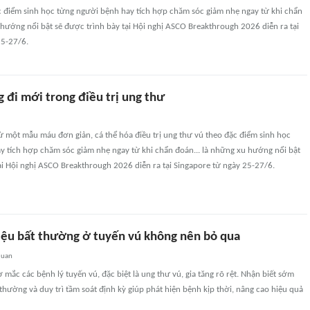
c điểm sinh học từng người bệnh hay tích hợp chăm sóc giảm nhẹ ngay từ khi chẩn
 hướng nổi bật sẽ được trình bày tại Hội nghị ASCO Breakthrough 2026 diễn ra tại
25-27/6.
đi mới trong điều trị ung thư
ừ một mẫu máu đơn giản, cá thể hóa điều trị ung thư vú theo đặc điểm sinh học
y tích hợp chăm sóc giảm nhẹ ngay từ khi chẩn đoán... là những xu hướng nổi bật
ại Hội nghị ASCO Breakthrough 2026 diễn ra tại Singapore từ ngày 25-27/6.
ệu bất thường ở tuyến vú không nên bỏ qua
quan
 mắc các bệnh lý tuyến vú, đặc biệt là ung thư vú, gia tăng rõ rệt. Nhận biết sớm
thường và duy trì tầm soát định kỳ giúp phát hiện bệnh kịp thời, nâng cao hiệu quả