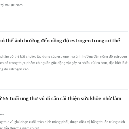
tại xã Lục Nam.
có thể ảnh hưởng đến nồng độ estrogen trong cơ thể
c phẩm có thể bắt chước tác dụng của estrogen và ảnh hưởng đến nồng độ estrogen
gen có trong thực phẩm có nguồn gốc động vật gây ra nhiều rủi ro hơn, đặc biệt là ở
g độ estrogen cao.
 55 tuổi ung thư vú di căn cải thiện sức khỏe nhờ làm
uan
ng thư vú giai đoạn cuối, tràn dịch màng phổi, được điều trị bằng thuốc trúng đích
ác tổn thương giảm rõ rệt.