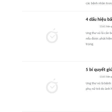
các bệnh nhân trong
4 dấu hiệu b
1161
liên 
Ung thư vú là căn b
nếu được phát hiện 
trọng.
5 bí quyết g
1161
liên 
Ung thư vú là bệnh
phụ nữ trẻ do ảnh h