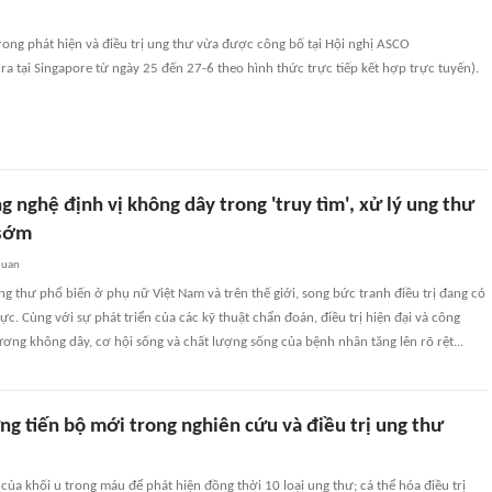
rong phát hiện và điều trị ung thư vừa được công bố tại Hội nghị ASCO
ra tại Singapore từ ngày 25 đến 27-6 theo hình thức trực tiếp kết hợp trực tuyến).
 nghệ định vị không dây trong 'truy tìm', xử lý ung thư
 sớm
quan
ng thư phổ biến ở phụ nữ Việt Nam và trên thế giới, song bức tranh điều trị đang có
cực. Cùng với sự phát triển của các kỹ thuật chẩn đoán, điều trị hiện đại và công
ương không dây, cơ hội sống và chất lượng sống của bệnh nhân tăng lên rõ rệt...
ng tiến bộ mới trong nghiên cứu và điều trị ung thư
ủa khối u trong máu để phát hiện đồng thời 10 loại ung thư; cá thể hóa điều trị