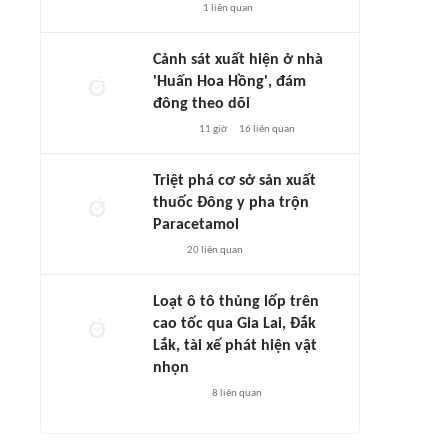
1
liên quan
Cảnh sát xuất hiện ở nhà
'Huấn Hoa Hồng', đám
đông theo dõi
11 giờ
16
liên quan
Triệt phá cơ sở sản xuất
thuốc Đông y pha trộn
Paracetamol
20
liên quan
Loạt ô tô thủng lốp trên
cao tốc qua Gia Lai, Đắk
Lắk, tài xế phát hiện vật
nhọn
8
liên quan