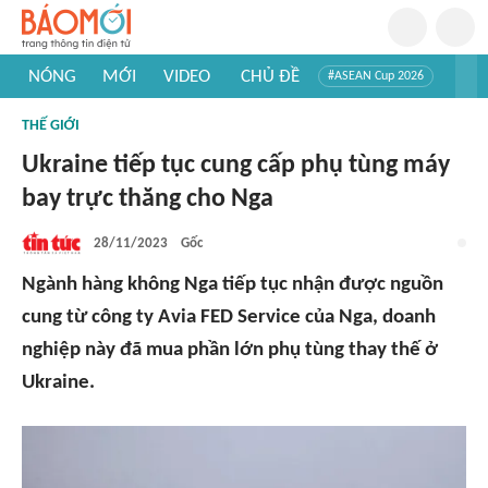
NÓNG
MỚI
VIDEO
CHỦ ĐỀ
#ASEAN Cup 2026
#Trí tuệ nhân tạo
#Mỹ - Iran
#Khám phá Việt Nam
THẾ GIỚI
#Khám phá thế giới
Ukraine tiếp tục cung cấp phụ tùng máy
bay trực thăng cho Nga
28/11/2023
Gốc
Ngành hàng không Nga tiếp tục nhận được nguồn
cung từ công ty Avia FED Service của Nga, doanh
nghiệp này đã mua phần lớn phụ tùng thay thế ở
Ukraine.