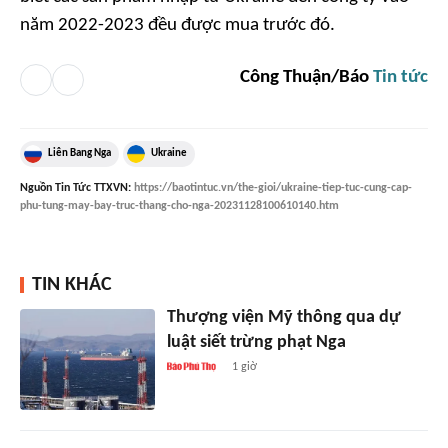
năm 2022-2023 đều được mua trước đó.
Công Thuận/Báo
Tin tức
Liên Bang Nga
Ukraine
Nguồn
Tin Tức TTXVN
:
https://baotintuc.vn/the-gioi/ukraine-tiep-tuc-cung-cap-
phu-tung-may-bay-truc-thang-cho-nga-20231128100610140.htm
TIN KHÁC
Thượng viện Mỹ thông qua dự
luật siết trừng phạt Nga
1 giờ