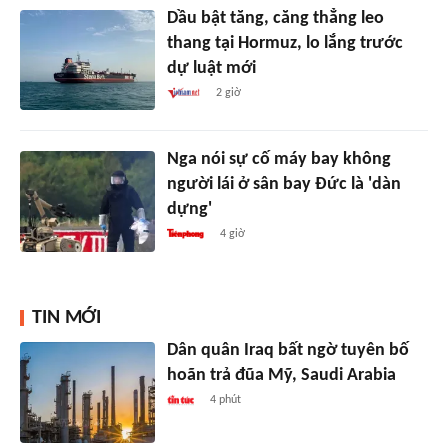
Dầu bật tăng, căng thẳng leo
thang tại Hormuz, lo lắng trước
dự luật mới
2 giờ
Nga nói sự cố máy bay không
người lái ở sân bay Đức là 'dàn
dựng'
4 giờ
TIN MỚI
Dân quân Iraq bất ngờ tuyên bố
hoãn trả đũa Mỹ, Saudi Arabia
4 phút