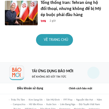
Tổng thống Iran: Tehran ủng hộ
đối thoại, nhưng không để bị Mỹ
ép buộc phải đầu hàng
2 giờ
VỀ TRANG CHỦ
TẢI ỨNG DỤNG BÁO MỚI
ĐỂ KHÔNG BỎ SÓT TIN TỨC
Điều khoản sử dụng
Chính sách bảo mật
Triệu Thị Tâm
Kim Sang-Sik
Sân Mỹ Đình
FPT Play
Nguyễn Văn Hợi
Năm
Campuchia
Hồ Văn Khoa
Xuân Son
Liên Bang Nga
Đội Tuyển Việt Nam