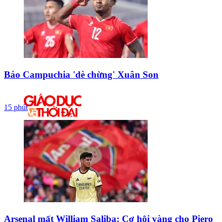
Báo Campuchia 'dè chừng' Xuân Son
15 phút
Arsenal mất William Saliba: Cơ hội vàng cho Piero