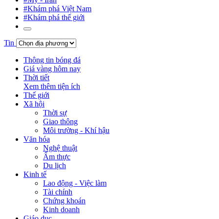
#Khám phá Việt Nam
#Khám phá thế giới
Tin
Thông tin bóng đá
Giá vàng hôm nay
Thời tiết
Xem thêm tiện ích
Thế giới
Xã hội
Thời sự
Giao thông
Môi trường - Khí hậu
Văn hóa
Nghệ thuật
Ẩm thực
Du lịch
Kinh tế
Lao động - Việc làm
Tài chính
Chứng khoán
Kinh doanh
Giáo dục