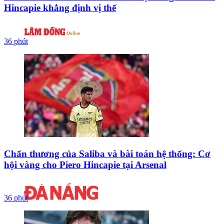
Hincapie khẳng định vị thế
36 phút
Chấn thương của Saliba và bài toán hệ thống: Cơ
hội vàng cho Piero Hincapie tại Arsenal
36 phút