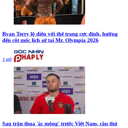
Ryan Terry lộ diện với thể trạng cực đỉnh, hướng
đến cột mốc lịch sử tại Mr. Olympia 2026
3 giờ
Sau trận thua 'ác mộng' trước Việt Nam, cầu thủ