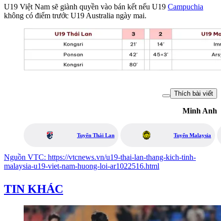
U19 Việt Nam sẽ giành quyền vào bán kết nếu U19
Campuchia
không có điểm trước U19 Australia ngày mai.
Thích bài viết
Minh Anh
Tuyển Thái Lan
Tuyển Malaysia
Nguồn
VTC
:
https://vtcnews.vn/u19-thai-lan-thang-kich-tinh-
malaysia-u19-viet-nam-huong-loi-ar1022516.html
TIN KHÁC