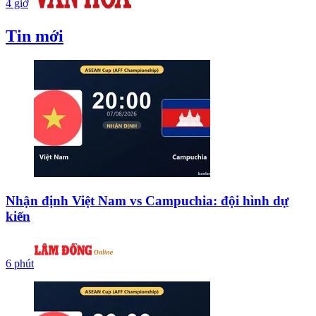
4 giờ
Tin mới
Nhận định Việt Nam vs Campuchia: đội hình dự
kiến
6 phút