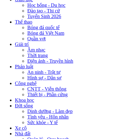
Học bổng - Du học
Đào tạo - Thi cử
Tuyển Sinh 2026
Thể thao
Bóng đá quốc tế
Bóng đá Việt Nam
Quần vợt
Giải trí
Âm nhạc
Thời trang
Điện ảnh - Truyền hình
Pháp luật
An ninh - Trật tự
Hình sự - Dân sự
Công nghệ
CNTT - Viễn thông
Thiết bị - Phần cứng
Khoa học
Đời sống
Dinh dưỡng - Làm đẹp
Tình yêu - Hôn nhân
Sức khỏe - Y tế
Xe cộ
Nhà đất