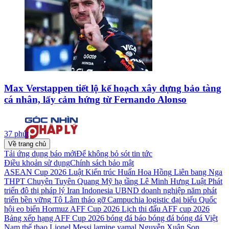
Max Verstappen tiết lộ kế hoạch xây dựng bảo tàng
cá nhân, lấy cảm hứng từ Fernando Alonso
37 phút
Về trang chủ
Tải ứng dụng báo mới
Để không bỏ sót tin tức
Điều khoản sử dụng
Chính sách bảo mật
ASEAN Cup 2026
Luật Kiến trúc
Huấn Hoa Hồng
Liên bang Nga
THPT Chuyên Tuyên Quang
Mỹ
hạ tầng
Lê Minh Hưng
Luật Phát
triển đô thị
pháp lý
Iran
Indonesia
UBND
doanh nghiệp
năm
phát
triển bền vững
Tô Lâm
tháo gỡ
Campuchia
logistic
đại biểu Quốc
hội
eo biển Hormuz
AFF Cup 2026
Lịch thi đấu AFF cup 2026
Bảng xếp hạng AFF Cup 2026
bóng đá
báo bóng đá
bóng đá Việt
Nam
thể thao
Lionel Messi
lamine yamal
Nguyễn Xuân Son