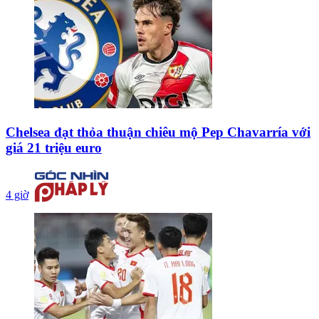
Chelsea đạt thỏa thuận chiêu mộ Pep Chavarría với
giá 21 triệu euro
4 giờ