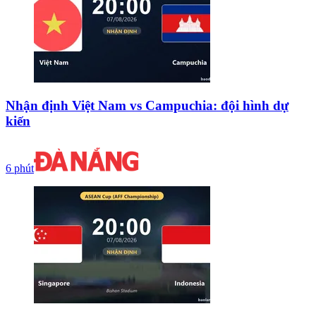
Nhận định Việt Nam vs Campuchia: đội hình dự
kiến
6 phút