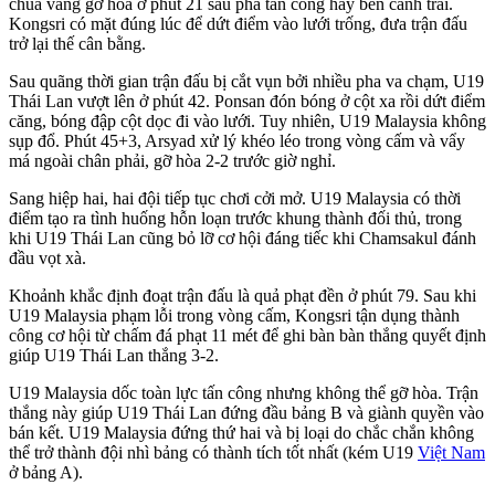
chùa vàng gỡ hòa ở phút 21 sau pha tấn công hay bên cánh trái.
Kongsri có mặt đúng lúc để dứt điểm vào lưới trống, đưa trận đấu
trở lại thế cân bằng.
Sau quãng thời gian trận đấu bị cắt vụn bởi nhiều pha va chạm, U19
Thái Lan vượt lên ở phút 42. Ponsan đón bóng ở cột xa rồi dứt điểm
căng, bóng đập cột dọc đi vào lưới. Tuy nhiên, U19 Malaysia không
sụp đổ. Phút 45+3, Arsyad xử lý khéo léo trong vòng cấm và vẩy
má ngoài chân phải, gỡ hòa 2-2 trước giờ nghỉ.
Sang hiệp hai, hai đội tiếp tục chơi cởi mở. U19 Malaysia có thời
điểm tạo ra tình huống hỗn loạn trước khung thành đối thủ, trong
khi U19 Thái Lan cũng bỏ lỡ cơ hội đáng tiếc khi Chamsakul đánh
đầu vọt xà.
Khoảnh khắc định đoạt trận đấu là quả phạt đền ở phút 79. Sau khi
U19 Malaysia phạm lỗi trong vòng cấm, Kongsri tận dụng thành
công cơ hội từ chấm đá phạt 11 mét để ghi bàn bàn thắng quyết định
giúp U19 Thái Lan thắng 3-2.
U19 Malaysia dốc toàn lực tấn công nhưng không thể gỡ hòa. Trận
thắng này giúp U19 Thái Lan đứng đầu bảng B và giành quyền vào
bán kết. U19 Malaysia đứng thứ hai và bị loại do chắc chắn không
thể trở thành đội nhì bảng có thành tích tốt nhất (kém U19
Việt Nam
ở bảng A).