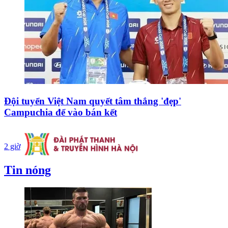
Đội tuyển Việt Nam quyết tâm thắng 'đẹp'
Campuchia để vào bán kết
2 giờ
Tin nóng