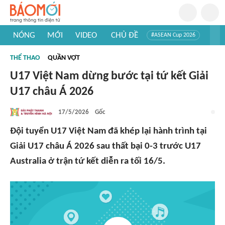
NÓNG
MỚI
VIDEO
CHỦ ĐỀ
#ASEAN Cup 2026
#Trí tuệ nhân tạo
#Mỹ - Iran
#Khám phá Việt Nam
THỂ THAO
QUẦN VỢT
#Khám phá thế giới
U17 Việt Nam dừng bước tại tứ kết Giải
U17 châu Á 2026
17/5/2026
Gốc
Đội tuyển U17 Việt Nam đã khép lại hành trình tại
Giải U17 châu Á 2026 sau thất bại 0-3 trước U17
Australia ở trận tứ kết diễn ra tối 16/5.