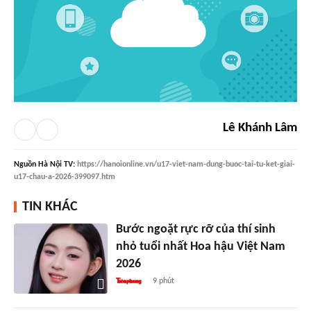
Lê Khánh Lâm
Nguồn
Hà Nội TV
:
https://hanoionline.vn/u17-viet-nam-dung-buoc-tai-tu-ket-giai-
u17-chau-a-2026-399097.htm
TIN KHÁC
Bước ngoặt rực rỡ của thí sinh
nhỏ tuổi nhất Hoa hậu Việt Nam
2026
9 phút