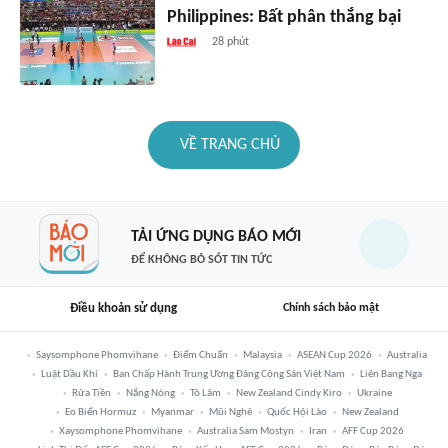
Philippines: Bất phân thắng bại
28 phút
VỀ TRANG CHỦ
TẢI ỨNG DỤNG BÁO MỚI
ĐỂ KHÔNG BỎ SÓT TIN TỨC
Điều khoản sử dụng
Chính sách bảo mật
Saysomphone Phomvihane
Điểm Chuẩn
Malaysia
ASEAN Cup 2026
Australia
Luật Dầu Khí
Ban Chấp Hành Trung Ương Đảng Cộng Sản Việt Nam
Liên Bang Nga
Rửa Tiền
Nắng Nóng
Tô Lâm
New Zealand Cindy Kiro
Ukraine
Eo Biển Hormuz
Myanmar
Mũi Nghê
Quốc Hội Lào
New Zealand
Xaysomphone Phomvihane
Australia Sam Mostyn
Iran
AFF Cup 2026