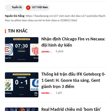
Tuyển Úc
U17 Việt Nam
Nguồn
Đà Nẵng
:
https://baodanang.vn/u17-viet-nam-doi-dau-u17-australia-thach-
thuc-tu-phien-ban-chau-au-tai-tu-ket-chau-a-3336611.html
TIN KHÁC
Nhận định Chicago Fire vs Necaxa:
đội hình dự kiến
6 phút
Thống kê trận đấu IFK Goteborg 0-
1 Gent: H. Goore tỏa sáng, Gent
giành trọn 3 điểm
1 giờ
Real Madrid chiêu mộ 'bom tấn'