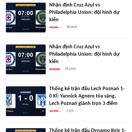
Nhận định Cruz Azul vs
Philadelphia Union: đội hình dự
kiến
38 phút
Nhận định Cruz Azul vs
Philadelphia Union: đội hình dự
kiến
38 phút
Thống kê trận đấu Lech Poznań 1-
0 KÍ: Yannick Agnero tỏa sáng,
Lech Poznań giành trọn 3 điểm
1 giờ
Thống kê trận đấu Dynamo Kyiv 1-