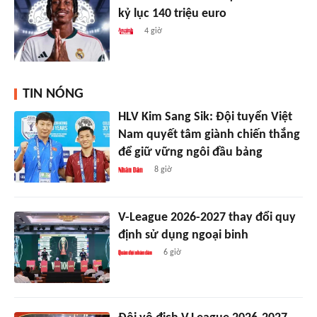
kỷ lục 140 triệu euro
4 giờ
TIN NÓNG
HLV Kim Sang Sik: Đội tuyển Việt
Nam quyết tâm giành chiến thắng
để giữ vững ngôi đầu bảng
8 giờ
V-League 2026-2027 thay đổi quy
định sử dụng ngoại binh
6 giờ