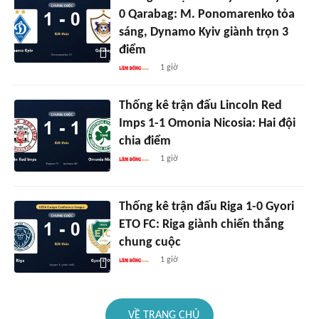
0 Qarabag: M. Ponomarenko tỏa
sáng, Dynamo Kyiv giành trọn 3
điểm
1 giờ
Thống kê trận đấu Lincoln Red
Imps 1-1 Omonia Nicosia: Hai đội
chia điểm
1 giờ
Thống kê trận đấu Riga 1-0 Gyori
ETO FC: Riga giành chiến thắng
chung cuộc
1 giờ
VỀ TRANG CHỦ