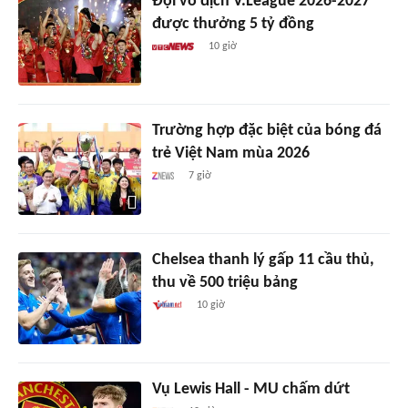
Đội vô địch V.League 2026-2027
được thưởng 5 tỷ đồng
10 giờ
Trường hợp đặc biệt của bóng đá
trẻ Việt Nam mùa 2026
7 giờ
Chelsea thanh lý gấp 11 cầu thủ,
thu về 500 triệu bảng
10 giờ
Vụ Lewis Hall - MU chấm dứt