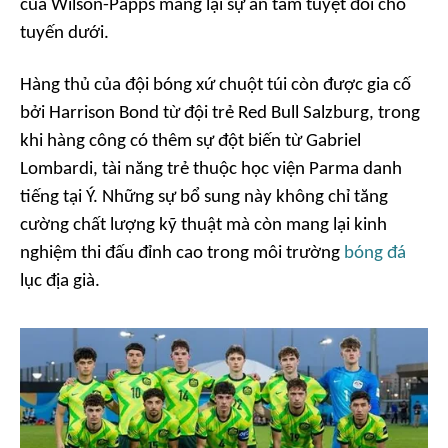
của Wilson-Papps mang lại sự an tâm tuyệt đối cho
tuyến dưới.
Hàng thủ của đội bóng xứ chuột túi còn được gia cố
bởi Harrison Bond từ đội trẻ Red Bull Salzburg, trong
khi hàng công có thêm sự đột biến từ Gabriel
Lombardi, tài năng trẻ thuộc học viện Parma danh
tiếng tại Ý. Những sự bổ sung này không chỉ tăng
cường chất lượng kỹ thuật mà còn mang lại kinh
nghiệm thi đấu đỉnh cao trong môi trường
bóng đá
lục địa già.