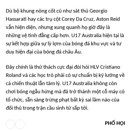
Dù bộ khung nòng cốt cũ như sát thủ Georgio
Hassarati hay các trụ cột Corey Da Cruz, Aston Reid
vẫn hiện diện, nhưng xung quanh họ giờ đây là
những vệ tinh đẳng cấp hơn. U17 Australia hiện tại là
sự kết hợp giữa sự lỳ lợm của bóng đá khu vực và tư
duy hiện đại của bóng đá châu Âu.
Đây chính là thử thách cực đại đòi hỏi HLV Cristiano
Roland và các học trò phải có sự chuẩn bị kỹ lưỡng về
cả chiến thuật lẫn tâm lý. U17 Australia không còn
chơi bóng ngẫu hứng mà đã trở thành một cỗ máy có
tổ chức, sẵn sàng trừng phạt bất kỳ sai lầm nào của
đối thủ trong trận cầu sinh tử sắp tới.
PHỐ HỘI