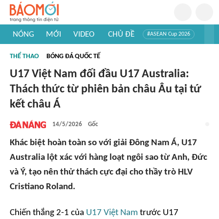
NÓNG
MỚI
VIDEO
CHỦ ĐỀ
#ASEAN Cup 2026
#Trí tuệ nhân tạo
#Mỹ - Iran
#Khám phá Việt Nam
THỂ THAO
BÓNG ĐÁ QUỐC TẾ
#Khám phá thế giới
U17 Việt Nam đối đầu U17 Australia:
Thách thức từ phiên bản châu Âu tại tứ
kết châu Á
14/5/2026
Gốc
Khác biệt hoàn toàn so với giải Đông Nam Á, U17
Australia lột xác với hàng loạt ngôi sao từ Anh, Đức
và Ý, tạo nên thử thách cực đại cho thầy trò HLV
Cristiano Roland.
Chiến thắng 2-1 của
U17 Việt Nam
trước U17