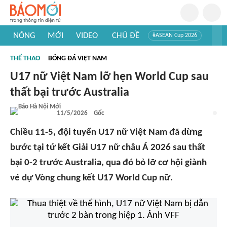
NÓNG
MỚI
VIDEO
CHỦ ĐỀ
#ASEAN Cup 2026
#Trí tuệ nhân tạo
#Mỹ - Iran
#Khám phá Việt Nam
THỂ THAO
BÓNG ĐÁ VIỆT NAM
#Khám phá thế giới
U17 nữ Việt Nam lỡ hẹn World Cup sau
thất bại trước Australia
11/5/2026
Gốc
Chiều 11-5, đội tuyển U17 nữ Việt Nam đã dừng
bước tại tứ kết Giải U17 nữ châu Á 2026 sau thất
bại 0-2 trước Australia, qua đó bỏ lỡ cơ hội giành
vé dự Vòng chung kết U17 World Cup nữ.