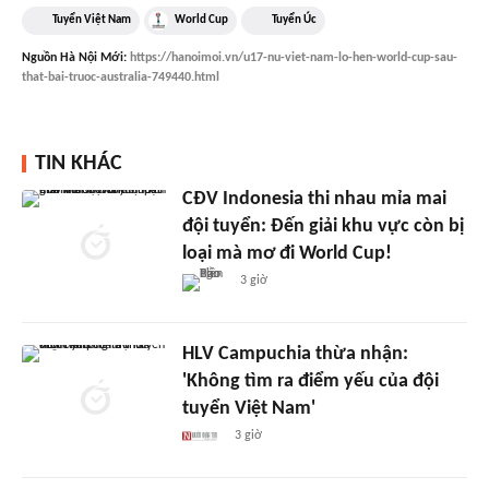
Tuyển Việt Nam
World Cup
Tuyển Úc
Nguồn
Hà Nội Mới
:
https://hanoimoi.vn/u17-nu-viet-nam-lo-hen-world-cup-sau-
that-bai-truoc-australia-749440.html
TIN KHÁC
CĐV Indonesia thi nhau mỉa mai
đội tuyển: Đến giải khu vực còn bị
loại mà mơ đi World Cup!
3 giờ
HLV Campuchia thừa nhận:
'Không tìm ra điểm yếu của đội
tuyển Việt Nam'
3 giờ