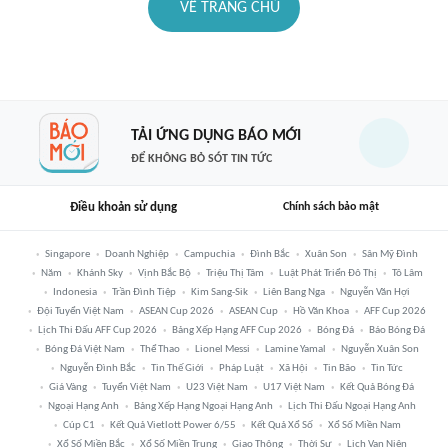
VỀ TRANG CHỦ
TẢI ỨNG DỤNG BÁO MỚI
ĐỂ KHÔNG BỎ SÓT TIN TỨC
Điều khoản sử dụng
Chính sách bảo mật
Singapore
Doanh Nghiệp
Campuchia
Đình Bắc
Xuân Son
Sân Mỹ Đình
Năm
Khánh Sky
Vịnh Bắc Bộ
Triệu Thị Tâm
Luật Phát Triển Đô Thị
Tô Lâm
Indonesia
Trần Đình Tiệp
Kim Sang-Sik
Liên Bang Nga
Nguyễn Văn Hợi
Đội Tuyển Việt Nam
ASEAN Cup 2026
ASEAN Cup
Hồ Văn Khoa
AFF Cup 2026
Lịch Thi Đấu AFF Cup 2026
Bảng Xếp Hạng AFF Cup 2026
Bóng Đá
Báo Bóng Đá
Bóng Đá Việt Nam
Thể Thao
Lionel Messi
Lamine Yamal
Nguyễn Xuân Son
Nguyễn Đình Bắc
Tin Thế Giới
Pháp Luật
Xã Hội
Tin Bão
Tin Tức
Giá Vàng
Tuyển Việt Nam
U23 Việt Nam
U17 Việt Nam
Kết Quả Bóng Đá
Ngoại Hạng Anh
Bảng Xếp Hạng Ngoại Hạng Anh
Lịch Thi Đấu Ngoại Hạng Anh
Cúp C1
Kết Quả Vietlott Power 6/55
Kết Quả Xổ Số
Xổ Số Miền Nam
Xổ Số Miền Bắc
Xổ Số Miền Trung
Giao Thông
Thời Sự
Lịch Vạn Niên