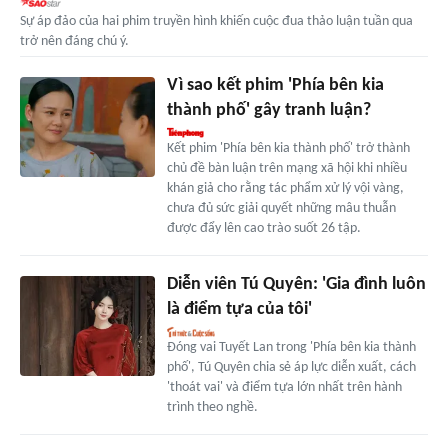
Sự áp đảo của hai phim truyền hình khiến cuộc đua thảo luận tuần qua
trở nên đáng chú ý.
Vì sao kết phim 'Phía bên kia
thành phố' gây tranh luận?
Kết phim 'Phía bên kia thành phố' trở thành
chủ đề bàn luận trên mạng xã hội khi nhiều
khán giả cho rằng tác phẩm xử lý vội vàng,
chưa đủ sức giải quyết những mâu thuẫn
được đẩy lên cao trào suốt 26 tập.
Diễn viên Tú Quyên: 'Gia đình luôn
là điểm tựa của tôi'
Đóng vai Tuyết Lan trong 'Phía bên kia thành
phố', Tú Quyên chia sẻ áp lực diễn xuất, cách
'thoát vai' và điểm tựa lớn nhất trên hành
trình theo nghề.