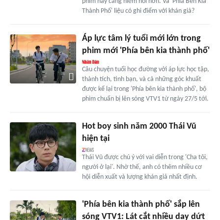
phim hay càng hiếm hoi hơn. Và 'Phía Bên Kia
Thành Phố' liệu có ghi điểm với khán giả?
Áp lực tâm lý tuổi mới lớn trong
phim mới 'Phía bên kia thành phố'
Câu chuyện tuổi học đường với áp lực học tập,
thành tích, tình bạn, và cả những góc khuất
được kể lại trong 'Phía bên kia thành phố', bộ
phim chuẩn bị lên sóng VTV1 từ ngày 27/5 tới.
Hot boy sinh năm 2000 Thái Vũ
hiện tại
Thái Vũ được chú ý với vai diễn trong 'Cha tôi,
người ở lại'. Nhờ thế, anh có thêm nhiều cơ
hội diễn xuất và lượng khán giả nhất định.
'Phía bên kia thành phố' sắp lên
sóng VTV1: Lát cắt nhiều day dứt