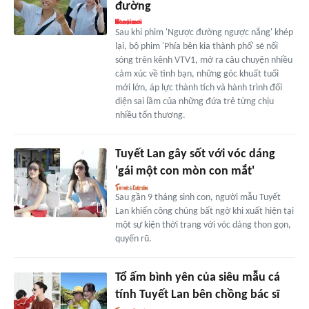
đường
Sau khi phim 'Ngược đường ngược nắng' khép
lại, bộ phim 'Phía bên kia thành phố' sẽ nối
sóng trên kênh VTV1, mở ra câu chuyện nhiều
cảm xúc về tình bạn, những góc khuất tuổi
mới lớn, áp lực thành tích và hành trình đối
diện sai lầm của những đứa trẻ từng chịu
nhiều tổn thương.
Tuyết Lan gây sốt với vóc dáng
'gái một con mòn con mắt'
Sau gần 9 tháng sinh con, người mẫu Tuyết
Lan khiến công chúng bất ngờ khi xuất hiện tại
một sự kiện thời trang với vóc dáng thon gọn,
quyến rũ.
Tổ ấm bình yên của siêu mẫu cá
tính Tuyết Lan bên chồng bác sĩ