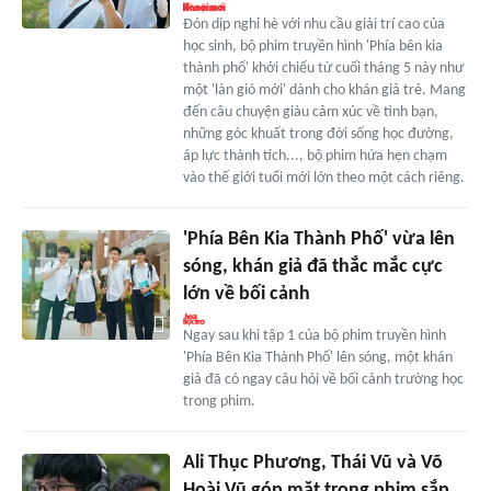
Đón dịp nghỉ hè với nhu cầu giải trí cao của
học sinh, bộ phim truyền hình 'Phía bên kia
thành phố' khởi chiếu từ cuối tháng 5 này như
một 'làn gió mới' dành cho khán giả trẻ. Mang
đến câu chuyện giàu cảm xúc về tình bạn,
những góc khuất trong đời sống học đường,
áp lực thành tích..., bộ phim hứa hẹn chạm
vào thế giới tuổi mới lớn theo một cách riêng.
'Phía Bên Kia Thành Phố' vừa lên
sóng, khán giả đã thắc mắc cực
lớn về bối cảnh
Ngay sau khi tập 1 của bộ phim truyền hình
'Phía Bên Kia Thành Phố' lên sóng, một khán
giả đã có ngay câu hỏi về bối cảnh trường học
trong phim.
Ali Thục Phương, Thái Vũ và Võ
Hoài Vũ góp mặt trong phim sắp