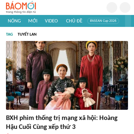
NÓNG
MỚI
VIDEO
CHỦ ĐỀ
#ASEAN Cup 2026
#Trí tuệ nhân tạo
#Mỹ - Iran
#Khám phá Việt Nam
TAG
TUYẾT LAN
#Khám phá thế giới
BXH phim thống trị mạng xã hội: Hoàng
Hậu Cuối Cùng xếp thứ 3