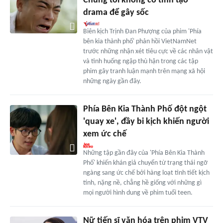
Chúng tôi không cố tình tạo
drama để gây sốc
Biên kịch Trịnh Đan Phượng của phim 'Phía
bên kia thành phố' phản hồi VietNamNet
trước những nhận xét tiêu cực về các nhân vật
và tình huống ngập thù hận trong các tập
phim gây tranh luận mạnh trên mạng xã hội
những ngày gần đây.
Phía Bên Kia Thành Phố đột ngột
'quay xe', đầy bi kịch khiến người
xem ức chế
Những tập gần đây của 'Phía Bên Kia Thành
Phố' khiến khán giả chuyển từ trạng thái ngỡ
ngàng sang ức chế bởi hàng loạt tình tiết kịch
tính, nặng nề, chẳng hề giống với những gì
mọi người hình dung về phim tuổi teen.
Nữ tiến sĩ văn hóa trên phim VTV