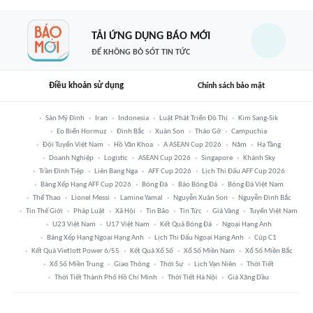
TẢI ỨNG DỤNG BÁO MỚI
ĐỂ KHÔNG BỎ SÓT TIN TỨC
Điều khoản sử dụng
Chính sách bảo mật
Sân Mỹ Đình
Iran
Indonesia
Luật Phát Triển Đô Thị
Kim Sang-Sik
Eo Biển Hormuz
Đình Bắc
Xuân Son
Tháo Gỡ
Campuchia
Đội Tuyển Việt Nam
Hồ Văn Khoa
A ASEAN Cup 2026
Năm
Hạ Tầng
Doanh Nghiệp
Logistic
ASEAN Cup 2026
Singapore
Khánh Sky
Trần Đình Tiệp
Liên Bang Nga
AFF Cup 2026
Lịch Thi Đấu AFF Cup 2026
Bảng Xếp Hạng AFF Cup 2026
Bóng Đá
Báo Bóng Đá
Bóng Đá Việt Nam
Thể Thao
Lionel Messi
Lamine Yamal
Nguyễn Xuân Son
Nguyễn Đình Bắc
Tin Thế Giới
Pháp Luật
Xã Hội
Tin Bão
Tin Tức
Giá Vàng
Tuyển Việt Nam
U23 Việt Nam
U17 Việt Nam
Kết Quả Bóng Đá
Ngoại Hạng Anh
Bảng Xếp Hạng Ngoại Hạng Anh
Lịch Thi Đấu Ngoại Hạng Anh
Cúp C1
Kết Quả Vietlott Power 6/55
Kết Quả Xổ Số
Xổ Số Miền Nam
Xổ Số Miền Bắc
Xổ Số Miền Trung
Giao Thông
Thời Sự
Lịch Vạn Niên
Thời Tiết
Thời Tiết Thành Phố Hồ Chí Minh
Thời Tiết Hà Nội
Giá Xăng Dầu