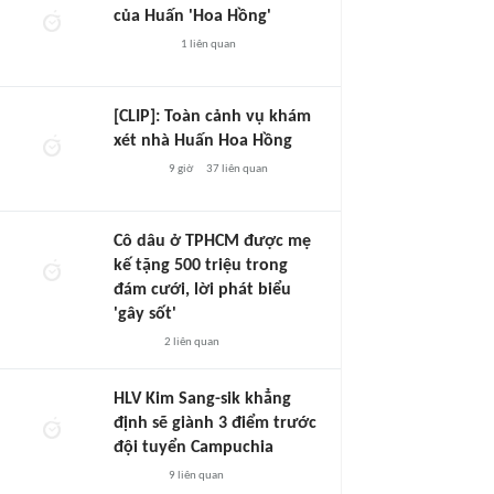
của Huấn 'Hoa Hồng'
1
liên quan
[CLIP]: Toàn cảnh vụ khám
xét nhà Huấn Hoa Hồng
9 giờ
37
liên quan
Cô dâu ở TPHCM được mẹ
kế tặng 500 triệu trong
đám cưới, lời phát biểu
'gây sốt'
2
liên quan
HLV Kim Sang-sik khẳng
định sẽ giành 3 điểm trước
đội tuyển Campuchia
9
liên quan