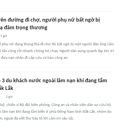
rên đường đi chợ, người phụ nữ bất ngờ bị
lạ đâm trọng thương
1 giờ
 phụ nữ đang thong thả đi chợ thì bất ngờ bị một người đàn ông cầm
ới tấn công rồi nhanh chóng bỏ chạy. Người dân xung quanh lập tức tri
ợ đưa nạn nhân đi cấp cứu và báo công an.
 3 du khách nước ngoài lâm nạn khi đang tắm
ắk Lắk
2 giờ
bộ, chiến sĩ Bộ đội biên phòng, Công an và nhân viên dân sự cứu hộ
do lâm nạn khi đang tắm biển ở phía Đông Nam tỉnh Đắk Lắk, nhóm du
 ngoài đã viết thư bày tỏ lời cảm ơn sâu sắc.