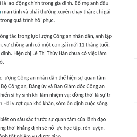
i là lao động chính trong gia đình. Bố mẹ anh đều
n
mãn tính và phải thường xuyên chạy thận; chị gái
trong quá trình hồi phục.
ông tác trong lực lượng Công an nhân dân, anh lập
h, vợ chồng anh có một con gái mới 11 tháng tuổi,
a đình. Hiện chị Lê Thị Thùy Hân chưa có việc làm
ỏ.
ực lượng Công an nhân dân thể hiện sự quan tâm
o Bộ Công an, Đảng ủy và Ban Giám đốc Công an
iến sĩ hy sinh khi làm nhiệm vụ; đồng thời là sự tri
ân Hải vượt qua khó khăn, sớm ổn định cuộc sống.
ng biết ơn sâu sắc trước sự quan tâm của lãnh đạo
g thời khẳng định sẽ nỗ lực học tập, rèn luyện,
ành tốt nhiệm vụ được giao.