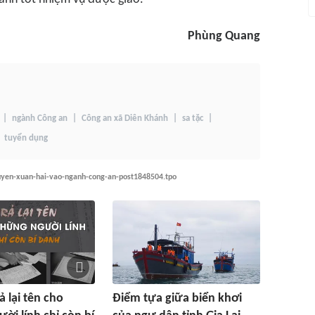
Phùng Quang
ngành Công an
Công an xã Diên Khánh
sa tặc
tuyển dụng
guyen-xuan-hai-vao-nganh-cong-an-post1848504.tpo
ả lại tên cho
Điểm tựa giữa biển khơi