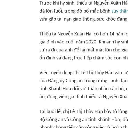
Trước khi hy sinh, thiếu tá Nguyễn Xuân Hả
đã lớn tuổi, trong đó bố mắc bệnh
suy thậ
vừa gặp tai nạn giao thông, sức khỏe đang 
Thiếu tá Nguyễn Xuân Hải có hơn 14 năm c
gia đình vào cuối năm 2020. Khi anh hy sin
sự ra đi của anh để lại mất mát lớn cho gi
ổn định và đang trực tiếp chăm sóc con nh
Việc tuyển dụng chị Lê Thị Thùy Hân vào l
của Đảng ủy Công an Trung ương, lãnh đạ
tỉnh Khánh Hòa đối với thân nhân cán bộ, ch
ân, động viên gia đình thiếu tá Nguyễn Xu
Tại buổi lễ, chị Lê Thị Thùy Hân bày tỏ lò
Bộ Công an và Công an tỉnh Khánh Hòa; đồn
nhanh chóng tiếp cận công việc và hoàn th