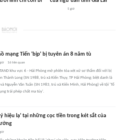
ời lính chỉ còn bí
của ngư dân tỉnh Gia Lai
5 giờ
ồ mạng Tiến 'bịp' bị tuyên án 8 năm tù
giờ
16
liên quan
 TAND khu vực 6 - Hải Phòng mở phiên tòa xét xử sơ thẩm đối với bị
n Thành Long (SN 1988, trú xã Kiến Thụy, TP Hải Phòng; biệt danh là
) và Nguyễn Văn Tuấn (SN 1983, trú xã Kiến Minh, Hải Phòng) về tội 'Tổ
ụng trái phép chất ma túy'.
ký hiệu lạ' tại những cọc tiền trong két sắt của
rưởng
giờ