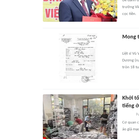
Để đánh dấ
trưởng Vi
cọc tiền.
Mong t
Liệt sĩ Vũ
Dương (na
tròn 18 tu
Khởi t
tiếng 
3 
Cơ quan c
áo giả mạ