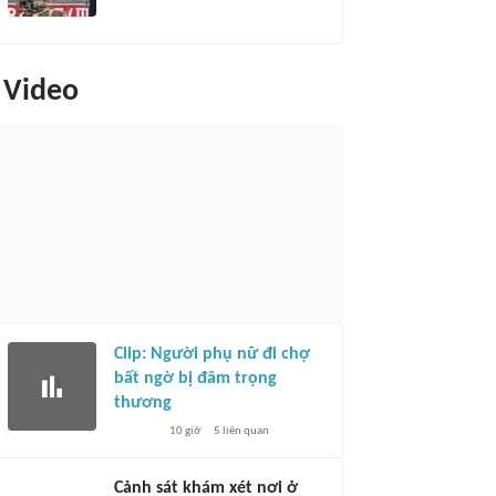
Video
Clip: Người phụ nữ đi chợ
bất ngờ bị đâm trọng
thương
10 giờ
5
liên quan
Cảnh sát khám xét nơi ở