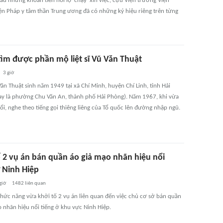
u những khoản tiền hối lộ 'chạy' xin việc, cựu Viện trưởng Viện
ện Pháp y tâm thần Trung ương đã có những ký hiệu riêng trên từng
ìm được phần mộ liệt sĩ Vũ Văn Thuật
3 giờ
 Văn Thuật sinh năm 1949 tại xã Chí Minh, huyện Chí Linh, tỉnh Hải
y là phường Chu Văn An, thành phố Hải Phòng). Năm 1967, khi vừa
ổi, nghe theo tiếng gọi thiêng liêng của Tổ quốc lên đường nhập ngũ.
ố 2 vụ án bán quần áo giả mạo nhãn hiệu nổi
ở Ninh Hiệp
giờ
1482
liên quan
hức năng vừa khởi tố 2 vụ án liên quan đến việc chủ cơ sở bán quần
o nhãn hiệu nổi tiếng ở khu vực Ninh Hiệp.