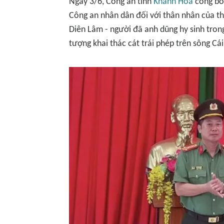
Ngày 3/6, Công an tỉnh
Khánh Hòa
công bố 
Công an nhân dân đối với thân nhân của t
Diên Lâm - người đã anh dũng hy sinh trong
tượng khai thác cát trái phép trên sông C