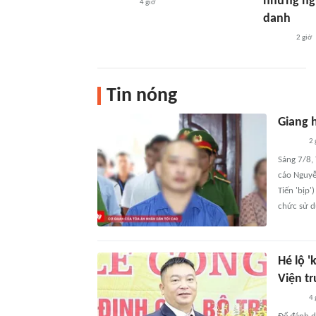
những ngư
4 giờ
danh
2 giờ
Tin nóng
Giang h
2 
Sáng 7/8,
cáo Nguyễ
Tiến 'bịp'
chức sử d
Hé lộ '
Viện t
4 