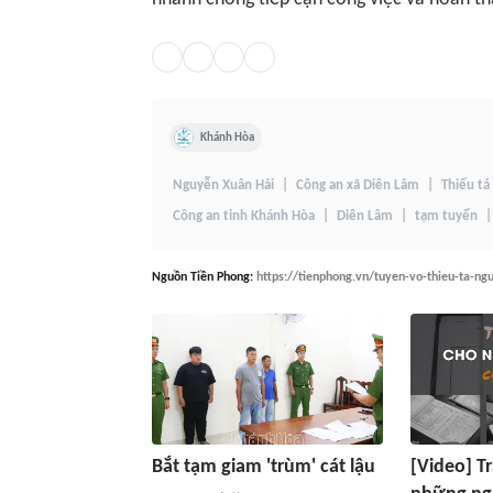
Khánh Hòa
Nguyễn Xuân Hải
Công an xã Diên Lâm
Thiếu tá
Công an tỉnh Khánh Hòa
Diên Lâm
tạm tuyển
Nguồn
Tiền Phong
:
https://tienphong.vn/tuyen-vo-thieu-ta-n
Bắt tạm giam 'trùm' cát lậu
[Video] Tr