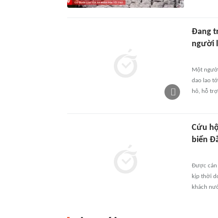
Đang t
người 
Một người
dao lao t
hô, hỗ tr
Cứu hộ
biển Đ
Được cán 
kịp thời 
khách nước