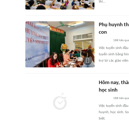
thi...
Phụ huynh th
con
188
liên qu
Việc tuyển sinh đầ
tuyển sinh bằng hì
trợ từ các giáo viê
Hôm nay, thà
học sinh
188
liên qu
Việc tuyển sinh đầu
huynh, học sinh. So
biệt.