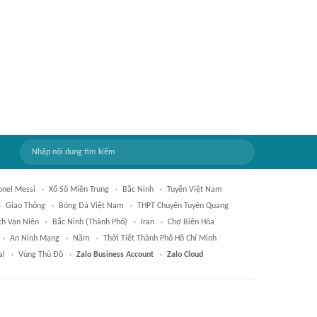
onel Messi
Xổ Số Miền Trung
Bắc Ninh
Tuyển Việt Nam
Giao Thông
Bóng Đá Việt Nam
THPT Chuyên Tuyên Quang
ch Vạn Niên
Bắc Ninh (thành Phố)
Iran
Chợ Biên Hòa
An Ninh Mạng
Năm
Thời Tiết Thành Phố Hồ Chí Minh
al
Vùng Thủ Đô
Zalo Business Account
Zalo Cloud