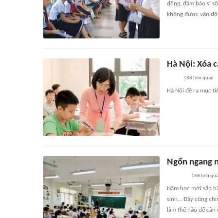
động, đảm bảo sĩ số
không được vận độn
Hà Nội: Xóa 
188
liên quan
Hà Nội đề ra mục t
Ngổn ngang n
188
liên qu
Năm học mới sắp bắt
sinh… Đây cũng chín
làm thế nào để cân 