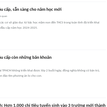
ầu cấp, sẵn sàng cho năm học mới
ên quan
 các cơ sở giáo dục từ bậc học mầm non đến THCS trong toàn tỉnh đã triển khai
h đầu cấp năm học 2024-2025.
ầu cấp còn những băn khoăn
ại TPHCM không triển khai được lớp 2 buổi/ngày, đồng nghĩa không có bán trú,
n đáo tìm phương án lo cho con.
h: Hơn 1.000 chỉ tiêu tuyển sinh vào 3 trường mới thành