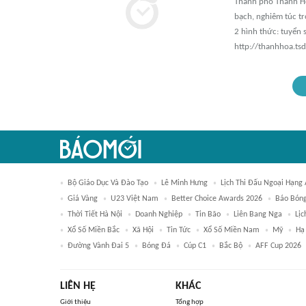
Thành phố Thanh Hóa
bạch, nghiêm túc tr
2 hình thức: tuyển s
http://thanhhoa.tsd
Bộ Giáo Dục Và Đào Tạo
Lê Minh Hưng
Lịch Thi Đấu Ngoại Hạng
Giá Vàng
U23 Việt Nam
Better Choice Awards 2026
Báo Bón
Thời Tiết Hà Nội
Doanh Nghiệp
Tin Bão
Liên Bang Nga
Lịc
Xổ Số Miền Bắc
Xã Hội
Tin Tức
Xổ Số Miền Nam
Mỹ
Hạ
Đường Vành Đai 5
Bóng Đá
Cúp C1
Bắc Bộ
AFF Cup 2026
LIÊN HỆ
KHÁC
Giới thiệu
Tổng hợp