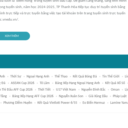
 luôn là 'điểm nóng' trong tuyển sinh đầu cấp. Để giảm căng thẳng, tăng tính minh
ong tuyển sinh, năm học 2024-2025, TP Thanh Hóa tiếp tục duy trì tuyển sinh bằng
inh trực tiếp và trực tuyến bằng việc tạo tài khoản trên trang tuyển sinh trực tuyến
c.vnedu.vn/.
XEM THÊM
 Anh
Thời Sự
Ngoại Hạng Anh
Thể Thao
Kết Quả Bóng Đá
Tin Thế Giới
Li
g Đá
ASEAN Cup 2026
Tô Lâm
Bảng Xếp Hạng Ngoại Hạng Anh
Kết Quả Xổ Số
h Thi Đấu AFF Cup 2026
Thời Tiết
U17 Việt Nam
Nguyễn Đình Bắc
Oman
Lị
 Tầng
Bảng Xếp Hạng AFF Cup 2026
Nguyễn Xuân Son
Giá Xăng Dầu
Pháp Luật
Phương Diễm Huyền
Kết Quả Vietlott Power 6/55
Eo Biển Hormuz
Lamine Yam