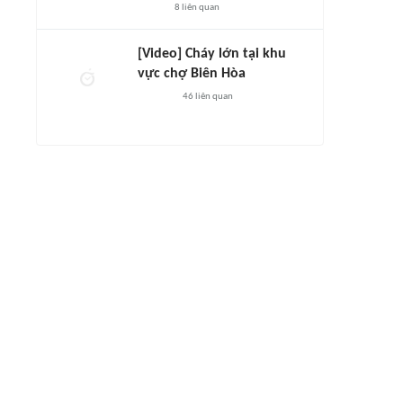
8
liên quan
[Video] Cháy lớn tại khu
vực chợ Biên Hòa
46
liên quan