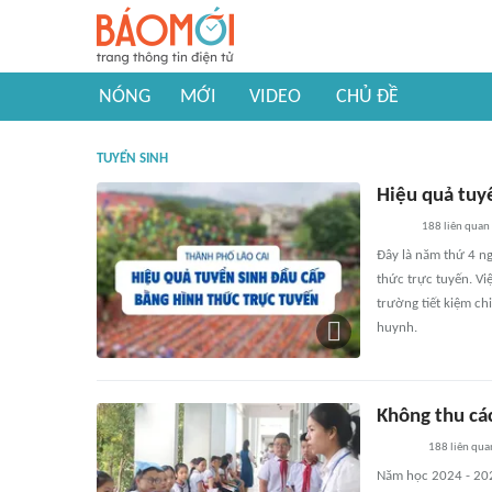
NÓNG
MỚI
VIDEO
CHỦ ĐỀ
TUYỂN SINH
Hiệu quả tuy
188
liên quan
Đây là năm thứ 4 ng
thức trực tuyến. Vi
trường tiết kiệm ch
huynh.
Không thu cá
188
liên qua
Năm học 2024 - 2025