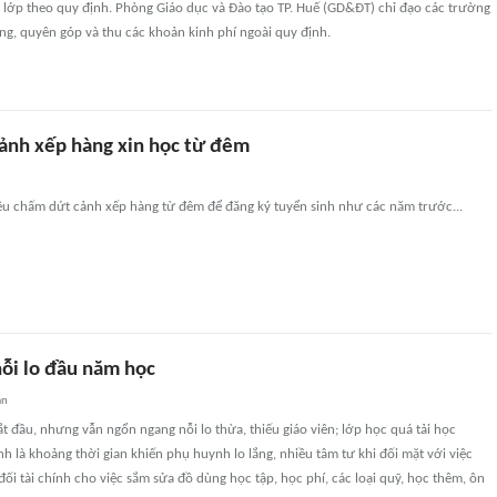
 lớp theo quy định. Phòng Giáo dục và Đào tạo TP. Huế (GD&ĐT) chỉ đạo các trường
g, quyên góp và thu các khoản kinh phí ngoài quy định.
cảnh xếp hàng xin học từ đêm
iêu chấm dứt cảnh xếp hàng từ đêm để đăng ký tuyển sinh như các năm trước...
ỗi lo đầu năm học
an
 đầu, nhưng vẫn ngổn ngang nỗi lo thừa, thiếu giáo viên; lớp học quá tải học
h là khoảng thời gian khiến phụ huynh lo lắng, nhiều tâm tư khi đối mặt với việc
đối tài chính cho việc sắm sửa đồ dùng học tập, học phí, các loại quỹ, học thêm, ôn