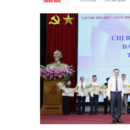
19/5/2026
242
liên quan