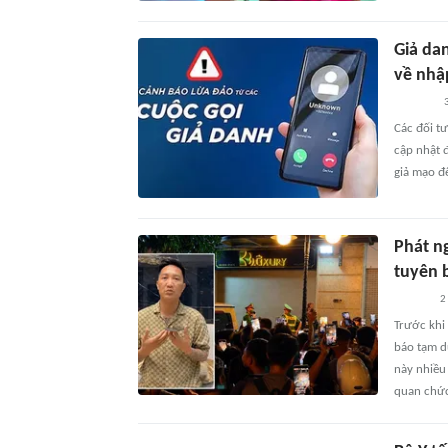
Giả da
về nhậ
3
Các đối t
cập nhật 
giả mạo đ
Phát n
tuyên 
2
Trước khi
báo tạm d
này nhiều
quan chức