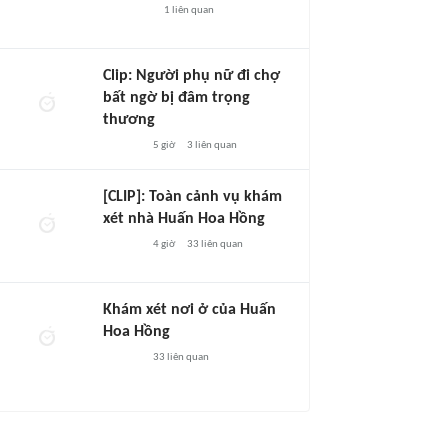
1
liên quan
Clip: Người phụ nữ đi chợ
bất ngờ bị đâm trọng
thương
5 giờ
3
liên quan
[CLIP]: Toàn cảnh vụ khám
xét nhà Huấn Hoa Hồng
4 giờ
33
liên quan
Khám xét nơi ở của Huấn
Hoa Hồng
33
liên quan