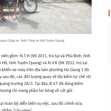
cơ quan Công an. Ảnh: Công an tỉnh Tuyên Quang.
niên gồm: N.T.H (SN 2011, trú tại xã Phú Bình, tỉnh
h Hồ, tỉnh Tuyên Quang) và N.V.K (SN 2012, trú tại
u khiển xe máy trên địa bàn phường Hà Giang 1 đã
sau đó, các đối tượng quay về lấy kiếm tự chế rồi
Quảng trường 26/3. Tại đây, B.V.T đã dùng kiếm
hương rồi mang phần hư hỏng về cất giữ.
ại toàn bộ diễn biến vụ việc, sau đó chỉnh sửa,
k
nhằm "câu view".