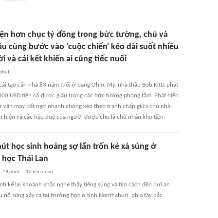
iện hơn chục tỷ đồng trong bức tường, chủ và
ầu cùng bước vào 'cuộc chiến' kéo dài suốt nhiều
i và cái kết khiến ai cũng tiếc nuối
phút
cải tạo căn nhà 83 năm tuổi ở bang Ohio, Mỹ, nhà thầu Bob Kitts phát
000 USD tiền cổ được giấu trong các bức tường phòng tắm. Phát hiện
 vận may bất ngờ nhanh chóng kéo theo tranh chấp giữa chủ nhà,
t hiện và các hậu duệ của người được cho là chủ nhân kho tiền.
út học sinh hoảng sợ lẩn trốn kẻ xả súng ở
 học Thái Lan
19 phút
10
liên quan
nh kể lại khoảnh khắc nghe thấy tiếng súng và tìm cách đến nơi an
ụ nổ súng xảy ra tại trường học ở tỉnh Nonthaburi, phía tây bắc