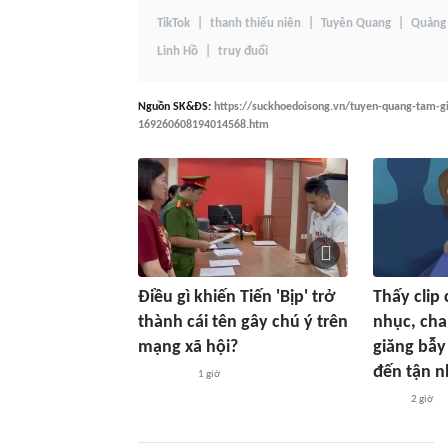
TikTok
thanh thiếu niên
Tuyên Quang
Quảng
Linh Hồ
truy đuổi
Nguồn
SK&ĐS
:
https://suckhoedoisong.vn/tuyen-quang-tam-g
169260608194014568.htm
Điều gì khiến Tiến 'Bịp' trở
Thấy clip 
thành cái tên gây chú ý trên
nhục, cha
mạng xã hội?
giăng bẫy
đến tận n
1 giờ
2 giờ