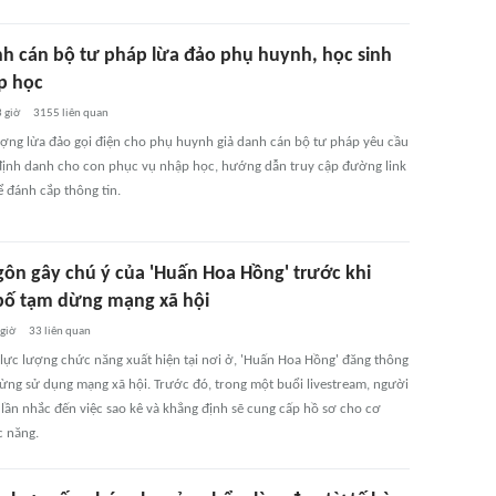
nh cán bộ tư pháp lừa đảo phụ huynh, học sinh
p học
 giờ
3155
liên quan
ượng lừa đảo gọi điện cho phụ huynh giả danh cán bộ tư pháp yêu cầu
định danh cho con phục vụ nhập học, hướng dẫn truy cập đường link
ể đánh cắp thông tin.
gôn gây chú ý của 'Huấn Hoa Hồng' trước khi
bố tạm dừng mạng xã hội
 giờ
33
liên quan
 lực lượng chức năng xuất hiện tại nơi ở, 'Huấn Hoa Hồng' đăng thông
ừng sử dụng mạng xã hội. Trước đó, trong một buổi livestream, người
 lần nhắc đến việc sao kê và khẳng định sẽ cung cấp hồ sơ cho cơ
 năng.