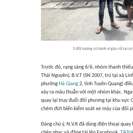
3 đối tượng có hành vi gây rối tại 
Trước đó, rạng sáng 6/6, nhóm thanh thiếu 
Thái Nguyên), B.V.T (SN 2007, trú tại xã Lin
phường
Hà Giang
2, tỉnh Tuyên Quang) điề
xảy ra mâu thuẫn với một nhóm khác. Ngay 
quay lại truy đuổi đối phương tại khu vực 
chém đứt biển kiểm soát xe máy của đối p
Đáng chú ý, N.V.K đã dùng điện thoại quay l
chèn nhạc và đăng tải lên Facebook,
TikTo