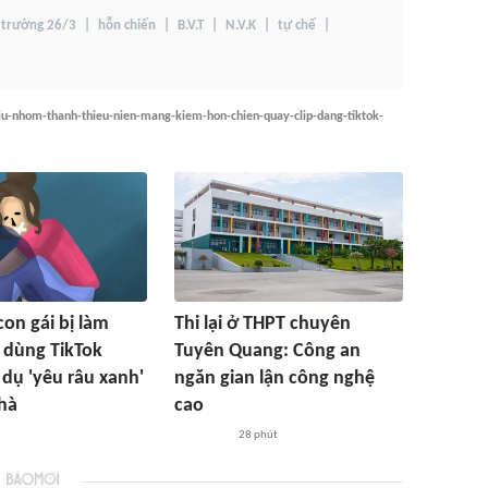
 trường 26/3
hỗn chiến
B.V.T
N.V.K
tự chế
iu-nhom-thanh-thieu-nien-mang-kiem-hon-chien-quay-clip-dang-tiktok-
con gái bị làm
Thi lại ở THPT chuyên
 dùng TikTok
Tuyên Quang: Công an
 dụ 'yêu râu xanh'
ngăn gian lận công nghệ
hà
cao
28 phút