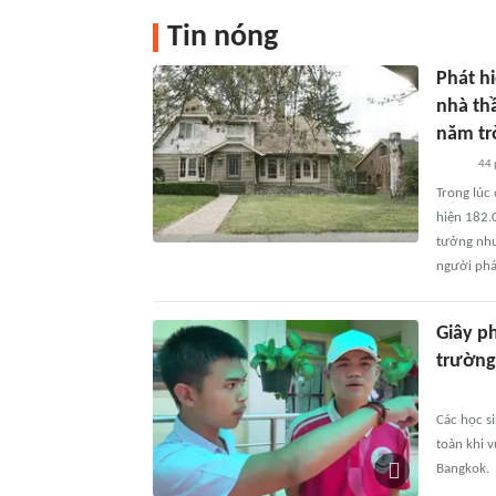
Tin nóng
Phát h
nhà th
năm trờ
44 
Trong lúc 
hiện 182.
tưởng như
người phá
Giây ph
trường
Các học si
toàn khi v
Bangkok.