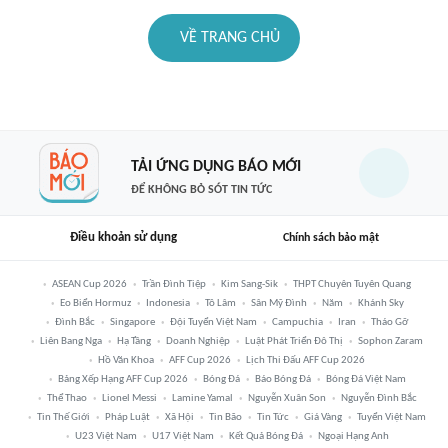
VỀ TRANG CHỦ
TẢI ỨNG DỤNG BÁO MỚI
ĐỂ KHÔNG BỎ SÓT TIN TỨC
Điều khoản sử dụng
Chính sách bảo mật
ASEAN Cup 2026
Trần Đình Tiệp
Kim Sang-Sik
THPT Chuyên Tuyên Quang
Eo Biển Hormuz
Indonesia
Tô Lâm
Sân Mỹ Đình
Năm
Khánh Sky
Đình Bắc
Singapore
Đội Tuyển Việt Nam
Campuchia
Iran
Tháo Gỡ
Liên Bang Nga
Hạ Tầng
Doanh Nghiệp
Luật Phát Triển Đô Thị
Sophon Zaram
Hồ Văn Khoa
AFF Cup 2026
Lịch Thi Đấu AFF Cup 2026
Bảng Xếp Hạng AFF Cup 2026
Bóng Đá
Báo Bóng Đá
Bóng Đá Việt Nam
Thể Thao
Lionel Messi
Lamine Yamal
Nguyễn Xuân Son
Nguyễn Đình Bắc
Tin Thế Giới
Pháp Luật
Xã Hội
Tin Bão
Tin Tức
Giá Vàng
Tuyển Việt Nam
U23 Việt Nam
U17 Việt Nam
Kết Quả Bóng Đá
Ngoại Hạng Anh