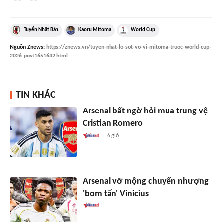
Tuyển Nhật Bản
Kaoru Mitoma
World Cup
Nguồn
Znews
:
https://znews.vn/tuyen-nhat-lo-sot-vo-vi-mitoma-truoc-world-cup-
2026-post1651632.html
TIN KHÁC
Arsenal bất ngờ hỏi mua trung vệ
Cristian Romero
6 giờ
Arsenal vỡ mộng chuyển nhượng
'bom tấn' Vinicius