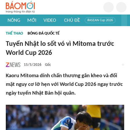
NÓNG
MỚI
VIDEO
CHỦ ĐỀ
#ASEAN Cup 2026
#Trí tuệ nhân tạo
#Mỹ - Iran
#Khám phá Việt Nam
THỂ THAO
BÓNG ĐÁ QUỐC TẾ
#Khám phá thế giới
Tuyển Nhật lo sốt vó vì Mitoma trước
World Cup 2026
15/5/2026
Gốc
Kaoru Mitoma dính chấn thương gân kheo và đối
mặt nguy cơ lỡ hẹn với World Cup 2026 ngay trước
ngày tuyển Nhật Bản hội quân.