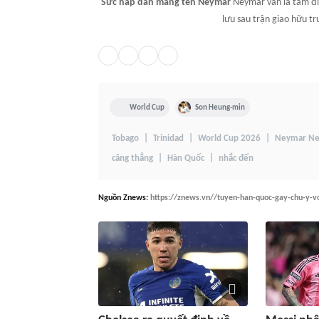
Sức hấp dẫn mang tên Neymar
Neymar vẫn là tâm đi
lưu sau trận giao hữu t
World Cup
Son Heung-min
Tobago
Trinidad
World Cup 2026
Neymar N
căng thẳng
Hàn Quốc
nhắc đến
Nguồn
Znews
:
https://znews.vn//tuyen-han-quoc-gay-chu-y-