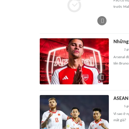
PSG có mà
trước Mall
Những 
2 g
Arsenal đ
tên Bruno
ASEAN 
5 g
Vì sao ở 
mất giá?