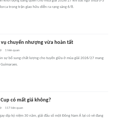
n khởi động đáng quên cho mùa giải 2026/27 khi bất ngờ thua 0-3
orca trong trận giao hữu diễn ra rạng sáng 6/8.
vụ chuyển nhượng vừa hoàn tất
iờ
1
liên quan
ón sự bổ sung chất lượng cho tuyến giữa ở mùa giải 2026/27 mang
 Guimaraes.
Cup có mất giá không?
iờ
117
liên quan
ngay dịp kỷ niệm 30 năm, giải đấu số một Đông Nam Á lại có vẻ đang