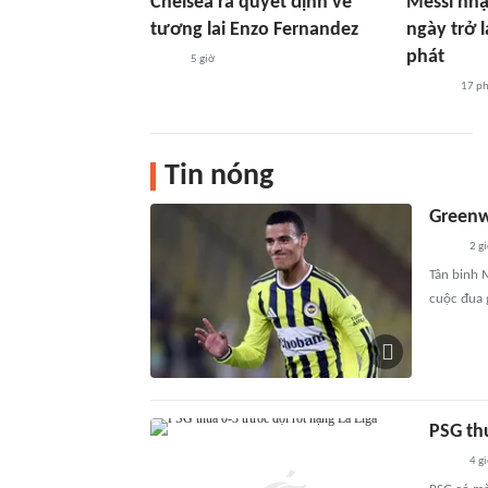
Chelsea ra quyết định về
Messi nhậ
tương lai Enzo Fernandez
ngày trở l
phát
5 giờ
17 p
Tin nóng
Greenw
2 g
Tân binh 
cuộc đua 
PSG thu
4 g