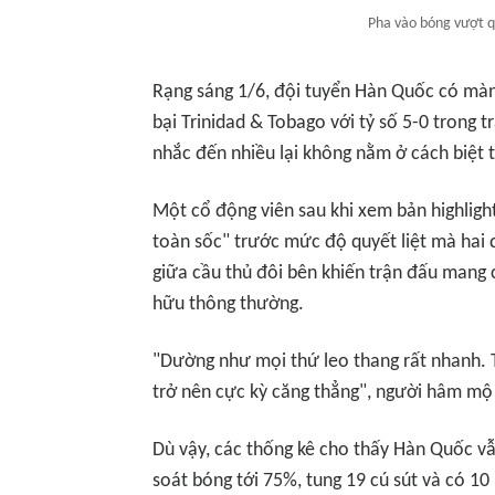
Pha vào bóng vượt q
Rạng sáng 1/6, đội tuyển Hàn Quốc có màn
bại Trinidad & Tobago với tỷ số 5-0 trong 
nhắc đến nhiều lại không nằm ở cách biệt 
Một cổ động viên sau khi xem bản highligh
toàn sốc" trước mức độ quyết liệt mà hai đ
giữa cầu thủ đôi bên khiến trận đấu mang c
hữu thông thường.
"Dường như mọi thứ leo thang rất nhanh. T
trở nên cực kỳ căng thẳng", người hâm mộ
Dù vậy, các thống kê cho thấy Hàn Quốc vẫ
soát bóng tới 75%, tung 19 cú sút và có 10 