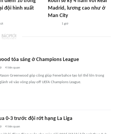
n điểm 10 trong
Rodri sẽ ký 4 năm với Real
ại đội hình xuất
Madrid, lương cao như ở
Man City
hút
1 giờ
ood tỏa sáng ở Champions League
iờ
4
liên quan
Mason Greenwood góp công giúp Fenerbahce tạo lợi thế lớn trong
giành vé vào vòng play-off UEFA Champions League.
a 0-3 trước đội rớt hạng La Liga
iờ
4
liên quan