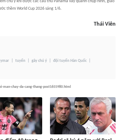
ểm chú ý khi được các cầu thủ Panama vây quanh chụp hình, giao
rước thềm World Cup 2026 sáng 1/6.
Thái Viên
eymar
tuyển
gây chú ý
đội tuyển Hàn Quốc
voi-man-chay-da-cang-thang-post1655980.html