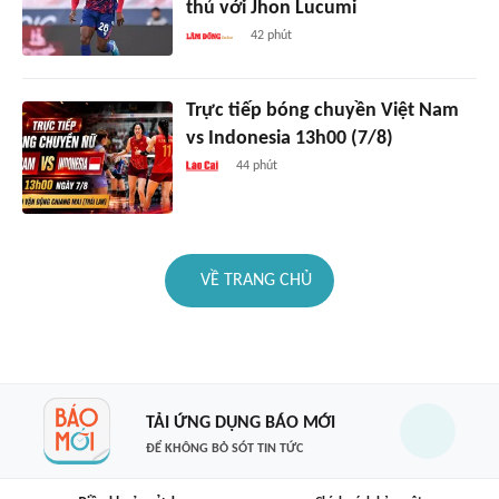
thủ với Jhon Lucumi
42 phút
Trực tiếp bóng chuyền Việt Nam
vs Indonesia 13h00 (7/8)
44 phút
VỀ TRANG CHỦ
TẢI ỨNG DỤNG BÁO MỚI
ĐỂ KHÔNG BỎ SÓT TIN TỨC