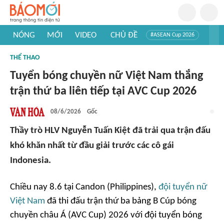
NÓNG
MỚI
VIDEO
CHỦ ĐỀ
#ASEAN Cup 2026
#Trí tuệ nhân tạo
#Mỹ - Iran
#Khám phá Việt Nam
THỂ THAO
#Khám phá thế giới
Tuyển bóng chuyền nữ Việt Nam thắng
trận thứ ba liên tiếp tại AVC Cup 2026
08/6/2026
Gốc
Thầy trò HLV Nguyễn Tuấn Kiệt đã trải qua trận đấu
khó khăn nhất từ đầu giải trước các cô gái
Indonesia.
Chiều nay 8.6 tại Candon (Philippines),
đội tuyển nữ
Việt Nam
đã thi đấu trận thứ ba bảng B Cúp bóng
chuyền châu Á (AVC Cup) 2026 với đội tuyển bóng