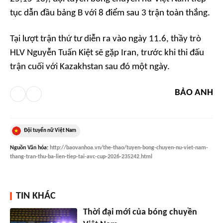
tục dẫn đầu bảng B với 8 điểm sau 3 trận toàn thắng.
Tại lượt trận thứ tư diễn ra vào ngày 11.6, thầy trò
HLV Nguyễn Tuấn Kiệt sẽ gặp Iran, trước khi thi đấu
trận cuối với Kazakhstan sau đó một ngày.
BẢO ANH
Đội tuyển nữ Việt Nam
Nguồn
Văn hóa
:
http://baovanhoa.vn/the-thao/tuyen-bong-chuyen-nu-viet-nam-
thang-tran-thu-ba-lien-tiep-tai-avc-cup-2026-235242.html
TIN KHÁC
Thời đại mới của bóng chuyền