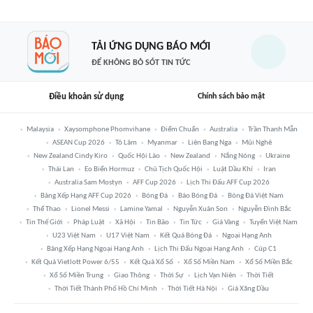
TẢI ỨNG DỤNG BÁO MỚI
ĐỂ KHÔNG BỎ SÓT TIN TỨC
Điều khoản sử dụng
Chính sách bảo mật
Malaysia
Xaysomphone Phomvihane
Điểm Chuẩn
Australia
Trần Thanh Mẫn
ASEAN Cup 2026
Tô Lâm
Myanmar
Liên Bang Nga
Mũi Nghê
New Zealand Cindy Kiro
Quốc Hội Lào
New Zealand
Nắng Nóng
Ukraine
Thái Lan
Eo Biển Hormuz
Chủ Tịch Quốc Hội
Luật Dầu Khí
Iran
Australia Sam Mostyn
AFF Cup 2026
Lịch Thi Đấu AFF Cup 2026
Bảng Xếp Hạng AFF Cup 2026
Bóng Đá
Báo Bóng Đá
Bóng Đá Việt Nam
Thể Thao
Lionel Messi
Lamine Yamal
Nguyễn Xuân Son
Nguyễn Đình Bắc
Tin Thế Giới
Pháp Luật
Xã Hội
Tin Bão
Tin Tức
Giá Vàng
Tuyển Việt Nam
U23 Việt Nam
U17 Việt Nam
Kết Quả Bóng Đá
Ngoại Hạng Anh
Bảng Xếp Hạng Ngoại Hạng Anh
Lịch Thi Đấu Ngoại Hạng Anh
Cúp C1
Kết Quả Vietlott Power 6/55
Kết Quả Xổ Số
Xổ Số Miền Nam
Xổ Số Miền Bắc
Xổ Số Miền Trung
Giao Thông
Thời Sự
Lịch Vạn Niên
Thời Tiết
Thời Tiết Thành Phố Hồ Chí Minh
Thời Tiết Hà Nội
Giá Xăng Dầu