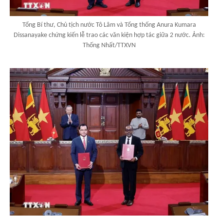
Tổng Bí thư, Chủ tịch nước Tô Lâm và Tổng thống Anura Kumara
Dissanayake chứng kiến lễ trao các văn kiện hợp tác giữa 2 nước. Ảnh:
Thống Nhất/TTXVN