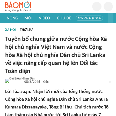
NÓNG
MỚI
VIDEO
CHỦ ĐỀ
#ASEAN Cup 2026
#Trí tuệ nhân tạo
#Mỹ - Iran
#Khám phá Việt Nam
XÃ HỘI
THỜI SỰ
#Khám phá thế giới
Tuyên bố chung giữa nước Cộng hòa Xã
hội chủ nghĩa Việt Nam và nước Cộng
hòa Xã hội chủ nghĩa Dân chủ Sri Lanka
về việc nâng cấp quan hệ lên Đối tác
Toàn diện
08/5/2026
Gốc
Lời Tòa soạn: Nhận lời mời của Tổng thống nước
Cộng hòa Xã hội chủ nghĩa Dân chủ Sri Lanka Anura
Kumara Dissanayake, Tổng Bí thư, Chủ tịch nước Tô
Lâm thăm cấp Nhà nước tới Sri Lanka từ ngày 7 -