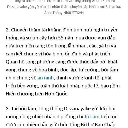
Tổng Bí thư, Chủ tịch nước Tô Lâm và Tổng thống Anura Kumara
Dissanayake gặp gỡ báo chí nhân thăm chuyến cấp Nhà nước Sri Lanka.
Ảnh: Thống Nhất/TTXVN
2. Chuyến thăm tái khẳng định tình hữu nghị truyền
thống và sự tin cậy hơn 55 năm qua được vun đắp
dựa trên nền tảng tôn trọng lẫn nhau, các giá trị và
cam kết chung vì hòa bình, ổn định và phát triển.
Quan hệ song phương càng được thúc đẩy bởi khát
vọng chung về hòa bình, độc lập, tự cường, bởi tầm
nhìn chung về
an ninh
, thịnh vượng kinh tế, phát
triển bền vững, tuân thủ luật pháp quốc tế, bao gồm
Hiến chương Liên Hợp Quốc.
3. Tại hội đàm, Tổng thống Dissanayake gửi lời chúc
mừng nồng nhiệt nhân dịp đồng chí
Tô Lâm
tiếp tục
được tín nhiệm bầu giữ chức Tổng Bí thư Ban Chấp