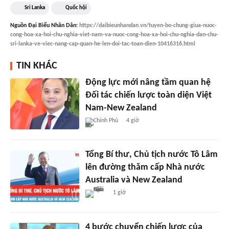
Sri Lanka
Quốc hội
Nguồn
Đại Biểu Nhân Dân
:
https://daibieunhandan.vn/tuyen-bo-chung-giua-nuoc-
cong-hoa-xa-hoi-chu-nghia-viet-nam-va-nuoc-cong-hoa-xa-hoi-chu-nghia-dan-chu-
sri-lanka-ve-viec-nang-cap-quan-he-len-doi-tac-toan-dien-10416316.html
TIN KHÁC
Động lực mới nâng tầm quan hệ
Đối tác chiến lược toàn diện Việt
Nam-New Zealand
Chính Phủ
4 giờ
Tổng Bí thư, Chủ tịch nước Tô Lâm
lên đường thăm cấp Nhà nước
Australia và New Zealand
1 giờ
4 bước chuyển chiến lược của