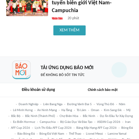
tuyến biên giới Việt Nam-
Campuchia
20 phút
XEM THÊM
TẢI ỨNG DỤNG BÁO MỚI
ĐỂ KHÔNG BỎ SÓT TIN TỨC
Điều khoản sử dụng
Chính sách bảo mật
Doanh Nghiệp
Liên Bang Nga
Đường Vành Đai 5
Vùng Thủ Đô
Năm
Lê Minh Hưng
An Ninh Mạng
Hạ Tầng
Tô Lâm
Oman
Kim Sang-Sik
Mỹ
Bắc Bộ
Bắc Ninh (thành Phố)
Chợ Biên Hòa
Bắc Ninh
Dự Án Đầu Tư Xây Dựng
Eo Biển Hormuz
Campuchia
Bộ Giáo Dục Và Đào Tạo
ASEAN Cup 2026
Iran
AFF Cup 2026
Lịch Thi Đấu AFF Cup 2026
Bảng Xếp Hạng AFF Cup 2026
Bóng Đá
Báo Bóng Đá
Bóng Đá Việt Nam
Thể Thao
Lionel Messi
Lamine Yamal