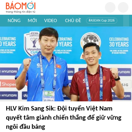
NÓNG
MỚI
VIDEO
CHỦ ĐỀ
#ASEAN Cup 2026
#Trí tuệ nhân tạo
#Mỹ - Iran
#Khám phá Việt Nam
#Khám phá thế giới
HLV Kim Sang Sik: Đội tuyển Việt Nam
quyết tâm giành chiến thắng để giữ vững
ngôi đầu bảng