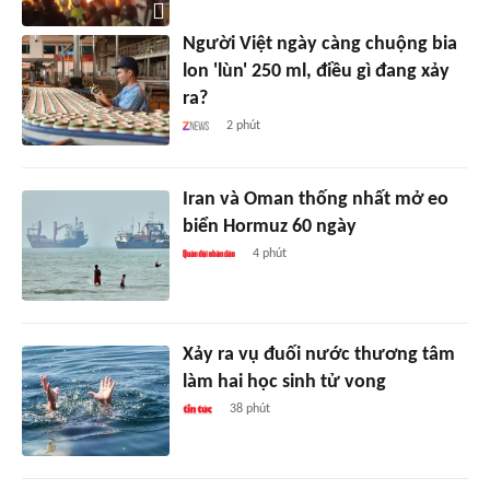
Người Việt ngày càng chuộng bia
lon 'lùn' 250 ml, điều gì đang xảy
ra?
2 phút
Iran và Oman thống nhất mở eo
biển Hormuz 60 ngày
4 phút
Xảy ra vụ đuối nước thương tâm
làm hai học sinh tử vong
38 phút