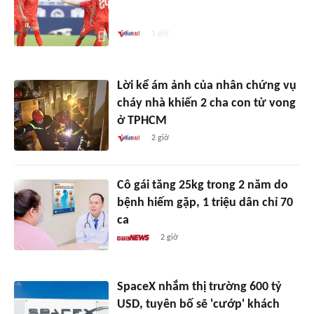
Campuchia
1 giờ
Lời kể ám ảnh của nhân chứng vụ
cháy nhà khiến 2 cha con tử vong
ở TPHCM
2 giờ
Cô gái tăng 25kg trong 2 năm do
bệnh hiếm gặp, 1 triệu dân chỉ 70
ca
2 giờ
SpaceX nhắm thị trường 600 tỷ
USD, tuyên bố sẽ 'cướp' khách