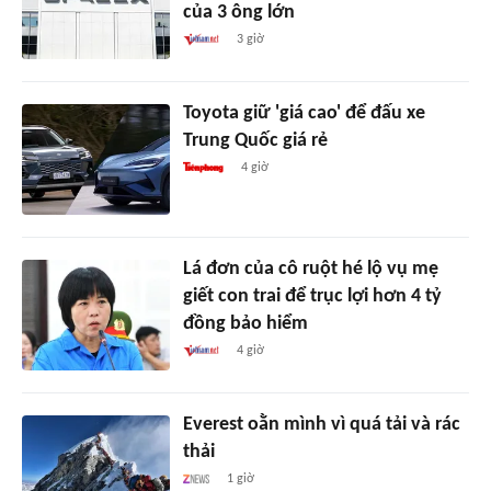
của 3 ông lớn
3 giờ
Toyota giữ 'giá cao' để đấu xe
Trung Quốc giá rẻ
4 giờ
Lá đơn của cô ruột hé lộ vụ mẹ
giết con trai để trục lợi hơn 4 tỷ
đồng bảo hiểm
4 giờ
Everest oằn mình vì quá tải và rác
thải
1 giờ