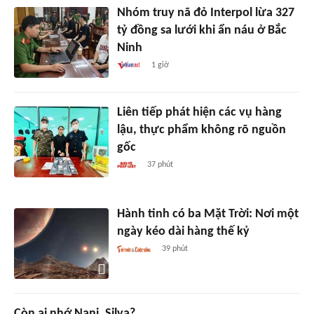
Nhóm truy nã đỏ Interpol lừa 327
tỷ đồng sa lưới khi ẩn náu ở Bắc
Ninh
1 giờ
Liên tiếp phát hiện các vụ hàng
lậu, thực phẩm không rõ nguồn
gốc
37 phút
Hành tinh có ba Mặt Trời: Nơi một
ngày kéo dài hàng thế kỷ
39 phút
Còn ai nhớ Nani, Silva?