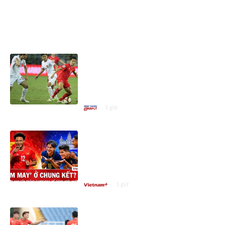
ASEAN CUP 2026
Kịch bản Indonesia chiếm ngôi
nhất bảng Việt Nam tại ASEAN
Cup 2026: Trông chờ vào
Campuchia?
1 giờ
Nhận định Việt Nam vs
Campuchia: Vì sao thầy trò HLV
Kim Sang-sik cần giành ngôi đầu
bảng?
1 giờ
Tuyển Việt Nam vắng 3 cầu thủ
nhập tịch trước trận đấu