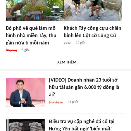
Bỏ phố về quê làm mô
Khách Tây cõng cựu chiến
hình nhà miền Tây, thu
binh lên Cột cờ Lũng Cú
gần nửa tỉ mỗi năm
12 giờ
6 giờ
XEM THÊM
[VIDEO] Doanh nhân 23 tuổi sở
hữu tài sản gần 6.000 tỷ đồng là
ai?
24 phút
Điều tra vụ cặp nghê đá cổ tại
Hưng Yên bất ngờ 'biến mất'