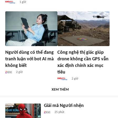
1 giờ
Người dùng có thể đang
Công nghệ thị giác giúp
tranh luận với bot AI mà
drone không cần GPS vẫn
không biết
xác định chính xác mục
tiêu
2 giờ
2 giờ
XEM THÊM
Giải mã Người nhện
25 phút