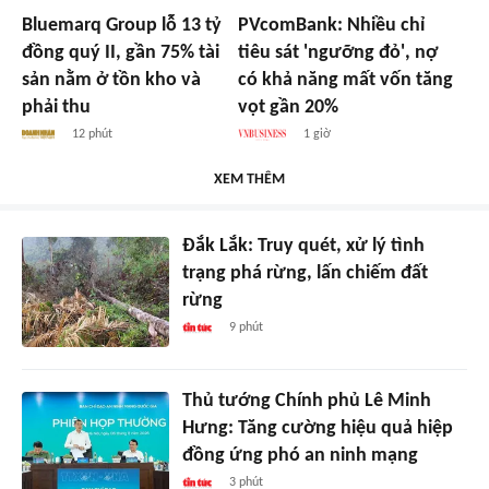
Bluemarq Group lỗ 13 tỷ
PVcomBank: Nhiều chỉ
đồng quý II, gần 75% tài
tiêu sát 'ngưỡng đỏ', nợ
sản nằm ở tồn kho và
có khả năng mất vốn tăng
phải thu
vọt gần 20%
12 phút
1 giờ
XEM THÊM
Đắk Lắk: Truy quét, xử lý tình
trạng phá rừng, lấn chiếm đất
rừng
9 phút
Thủ tướng Chính phủ Lê Minh
Hưng: Tăng cường hiệu quả hiệp
đồng ứng phó an ninh mạng
3 phút