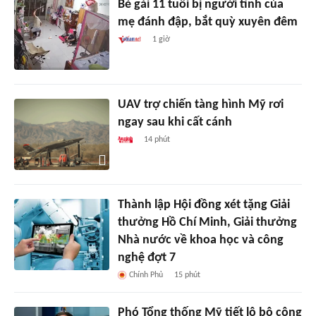
Bé gái 11 tuổi bị người tình của
mẹ đánh đập, bắt quỳ xuyên đêm
1 giờ
UAV trợ chiến tàng hình Mỹ rơi
ngay sau khi cất cánh
14 phút
Thành lập Hội đồng xét tặng Giải
thưởng Hồ Chí Minh, Giải thưởng
Nhà nước về khoa học và công
nghệ đợt 7
Chính Phủ
15 phút
Phó Tổng thống Mỹ tiết lộ bộ công