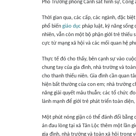
Phó Trưởng phòng Cảnh sát hình sự, Công 
Thời gian qua, các cấp, các ngành, đặc biệ
phổ biến
giáo dục
pháp luật, kỹ năng sống 
nhiên, vẫn còn một bộ phận giới trẻ thiếu s
cực từ mạng xã hội và các mối quan hệ phứ
Thực tế đó cho thấy, bên cạnh sự vào cuộc
chung tay của gia đình, nhà trường và toàn 
cho thanh thiếu niên. Gia đình cần quan t
hiện bất thường của con em; nhà trường c
năng giải quyết mâu thuẫn; các tổ chức đo
lành mạnh để giới trẻ phát triển toàn diện,
Một phút nóng giận có thể đánh đổi bằng c
án đau lòng tại xã Tân Lộc thêm một lần g
gia đình, nhà trường và toàn xã hội trong 