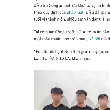
điều tra Công an tỉnh đã khởi tố vụ án
hìn
theo quy định của
pháp luật
. Điều đáng ch
tuổi vị thành niên, nhiều em vẫn đang là họ
Tại cơ quan Công an, B.L.Q.A. tỏ ra ân hận 
một mâu thuẫn nhỏ trên mạng
xã hội
mà dẫ
“Em rất hối hận! Nếu thời gian quay lại, e
bạn tha lỗi”, B.L.Q.A. khai nhận.