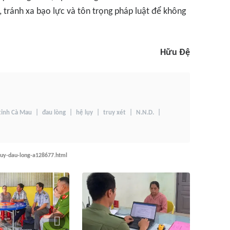
, tránh xa bạo lực và tôn trọng pháp luật để không
Hữu Đệ
tỉnh Cà Mau
đau lòng
hệ lụy
truy xét
N.N.D.
luy-dau-long-a128677.html