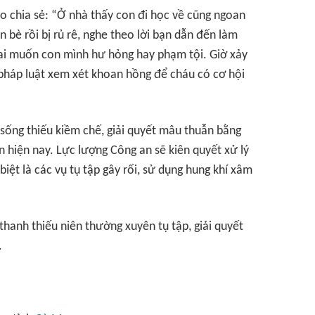
ào chia sẻ: “Ở nhà thấy con đi học về cũng ngoan
n bè rồi bị rủ rê, nghe theo lời bạn dẫn đến làm
 ai muốn con mình hư hỏng hay phạm tội. Giờ xảy
g pháp luật xem xét khoan hồng để cháu có cơ hội
i sống thiếu kiềm chế, giải quyết mâu thuẫn bằng
 hiện nay. Lực lượng Công an sẽ kiên quyết xử lý
iệt là các vụ tụ tập gây rối, sử dụng hung khí xâm
thanh thiếu niên thường xuyên tụ tập, giải quyết
.