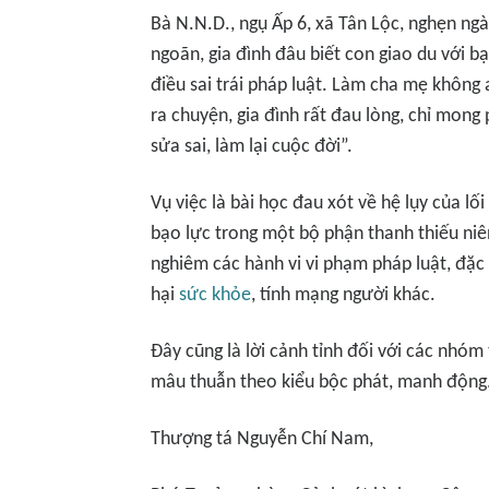
Bà N.N.D., ngụ Ấp 6, xã Tân Lộc, nghẹn ng
ngoãn, gia đình đâu biết con giao du với bạ
điều sai trái pháp luật. Làm cha mẹ không
ra chuyện, gia đình rất đau lòng, chỉ mon
sửa sai, làm lại cuộc đời”.
Vụ việc là bài học đau xót về hệ lụy của lố
bạo lực trong một bộ phận thanh thiếu niên
nghiêm các hành vi vi phạm pháp luật, đặc b
hại
sức khỏe
, tính mạng người khác.
Đây cũng là lời cảnh tỉnh đối với các nhóm 
mâu thuẫn theo kiểu bộc phát, manh động
Thượng tá Nguyễn Chí Nam,