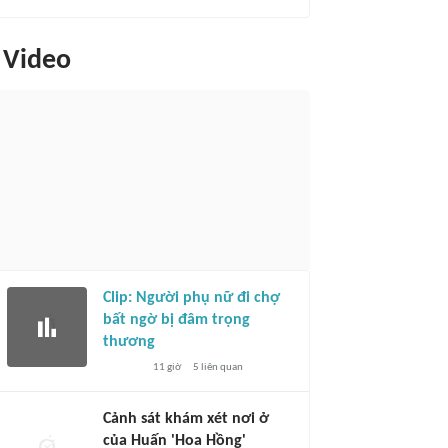
Video
Clip: Người phụ nữ đi chợ
bất ngờ bị đâm trọng
thương
11 giờ
5
liên quan
Cảnh sát khám xét nơi ở
của Huấn 'Hoa Hồng'