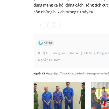
dụng mạng xã hội đúng cách, sống tích cực
còn những bi kịch tương tự xảy ra.
Cà Mau
B.L.Q.A.
nông nổi
Tân Lộc
L.H.M.
Công an 
Nguyễn Chí Nam
Nguồn
Cà Mau
:
https://baocamau.vn/tuoi-tre-nong-noi-va-he-