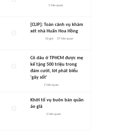
1
liên quan
[CLIP]: Toàn cảnh vụ khám
xét nhà Huấn Hoa Hồng
10 giờ
37
liên quan
Cô dâu ở TPHCM được mẹ
kế tặng 500 triệu trong
đám cưới, lời phát biểu
'gây sốt'
2
liên quan
Khởi tố vụ buôn bán quần
áo giả
2
liên quan