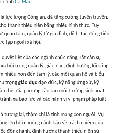
an tỉnh
Cà Mau
.
t là lực lượng Công an, đã tăng cường tuyên truyền,
cho thanh thiếu niên bằng nhiều hình thức. Tuy
ự quan tâm, quản lý từ gia đình, dễ bị tác động tiêu
c tạp ngoài xã hội.
 quyết liệt của các ngành chức năng, rất cần sự
xã hội trong quản lý, giáo dục, định hướng lối sống
âm nhiều hơn đến tâm lý, các mối quan hệ và biểu
hú trọng
giáo dục
đạo đức, kỹ năng ứng xử, kỹ
àn thể, địa phương cần tạo môi trường sinh hoạt
 tránh xa bạo lực và các hành vi vi phạm pháp luật.
ả tương lai, thậm chí là tính mạng con người. Vụ
ióng lên hồi chuông cảnh báo về trách nhiệm của
việc đồng hành, định hướng thanh thiếu niên sử