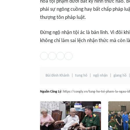
hóa tội phạm dưới bất kỳ hình thức nào. B
phải sự ngông cuồng hay bất chấp pháp luật
thượng tôn pháp luật.
Đừng ngộ nhận tội ác là bản lĩnh. Vì đôi kh
không chỉ làm sai lệch nhận thức mà còn là
Bùi Đình Khánh
tung hô
ngộ nhận
giang hồ
Nguồn
Công Lý
:
https://congly.vn/tung-ho-toi-pham-la-ngau-i