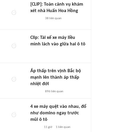
[CLIP]: Toàn cảnh vụ khám
xét nhà Huấn Hoa Hồng
38
liên quan
Clip: Tài xế xe máy liều
mình lách vào giữa hai ô tô
Áp thấp trên vịnh Bắc bộ
mạnh lên thành áp thấp
nhiệt đới
896
liên quan
4 xe máy quệt vào nhau, đổ
như domino ngay trước
mũi ô tô
11 giờ
1
liên quan