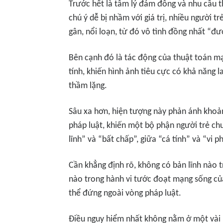
Trước hết là tâm lý đám đông và nhu cầu t
chú ý dễ bị nhầm với giá trị, nhiều người t
gân, nổi loạn, từ đó vô tình đồng nhất “đư
Bên cạnh đó là tác động của thuật toán mạn
tính, khiến hình ảnh tiêu cực có khả năng 
thầm lặng.
Sâu xa hơn, hiện tượng này phản ánh khoả
pháp luật, khiến một bộ phận người trẻ ch
lĩnh” và “bất chấp”, giữa “cá tính” và “vi 
Cần khẳng định rõ, không có bản lĩnh nào tr
nào trong hành vi tước đoạt mạng sống củ
thể đứng ngoài vòng pháp luật.
Điều nguy hiểm nhất không nằm ở một vài l