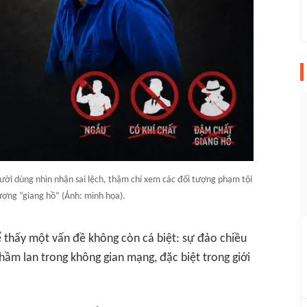
ười dùng nhìn nhận sai lệch, thậm chí xem các đối tượng phạm tội
ượng “giang hồ” (Ảnh: minh họa).
ể thấy một vấn đề không còn cá biệt: sự đảo chiều
thầm lan trong không gian mạng, đặc biệt trong giới