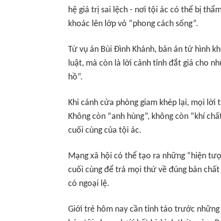
hệ giá trị sai lệch - nơi tội ác có thể bị t
khoác lên lớp vỏ “phong cách sống”.
Từ vụ án Bùi Đình Khánh, bản án tử hình k
luật, mà còn là lời cảnh tỉnh đắt giá cho n
hồ”.
Khi cánh cửa phòng giam khép lại, mọi lời 
Không còn “anh hùng”, không còn “khí chất”
cuối cùng của tội ác.
Mạng xã hội có thể tạo ra những “hiện tượn
cuối cùng để trả mọi thứ về đúng bản chất
có ngoại lệ.
Giới trẻ hôm nay cần tỉnh táo trước những 