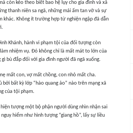
à còn kéo theo biết bao hệ lụy cho gia đình và xã
ững thanh niên sa ngã, những mái ấm tan vỡ và sự
ểm khác. Không ít trường hợp từ nghiện ngập đã dẫn
i.
Đình Khánh, hành vi phạm tội của đối tượng còn
 làm nhiệm vụ. Đó không chỉ là mất mát to lớn của
gì bù đắp đối với gia đình người đã ngã xuống.
a mẹ mất con, vợ mất chồng, con nhỏ mất cha.
 bởi bất kỳ lớp “hào quang ảo” nào trên mạng xã
ng của tội phạm.
 hiện tượng một bộ phận người dùng nhìn nhận sai
nguy hiểm như hình tượng “giang hồ”, lấy sự liều