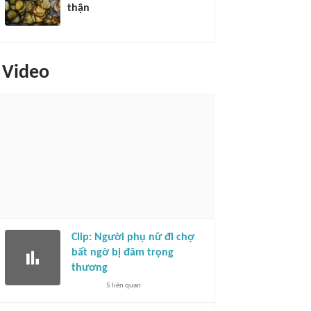
thận
Video
Clip: Người phụ nữ đi chợ
bất ngờ bị đâm trọng
thương
5
liên quan