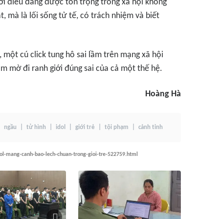
ởi điều đáng được tôn trọng trong xã hội không
, mà là lối sống tử tế, có trách nhiệm và biết
i, một cú click tung hô sai lầm trên mạng xã hội
m mờ đi ranh giới đúng sai của cả một thế hệ.
Hoàng Hà
ngầu
tử hình
idol
giới trẻ
tội phạm
cảnh tỉnh
dol-mang-canh-bao-lech-chuan-trong-gioi-tre-522759.html