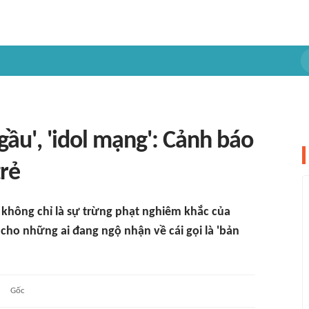
gầu', 'idol mạng': Cảnh báo
trẻ
 không chỉ là sự trừng phạt nghiêm khắc của
á cho những ai đang ngộ nhận về cái gọi là 'bản
Gốc