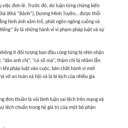
ụ việc đơn lẻ. Trước đó, dư luận từng chứng kiến
Khá (Khá “Bảnh”), Dương Minh Tuyền… được thổi
bằng hình ảnh xăm trổ, phát ngôn ngông cuồng và
 tiếng” ấy là những hành vi vi phạm pháp luật và sự
 không ít đối tượng ban đầu cũng từng bị nhìn nhận
c “dân anh chị”, “có số má”, thậm chí bị nhầm lẫn
đến khi pháp luật vào cuộc, bản chất hành vi mới
há vỡ an toàn xã hội và là bi kịch của nhiều gia
g đơn thuần là vài bình luận sai lệch trên mạng xã
 sự lệch chuẩn trong hệ giá trị của một bộ phận