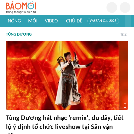
NÓNG
MỚI
VIDEO
CHỦ ĐỀ
#ASEAN Cup 2026
#Trí tuệ nhân tạo
#Mỹ - Iran
#Khám phá Việt Nam
TÙNG DƯƠNG
Tr.2
#Khám phá thế giới
Tùng Dương hát nhạc 'remix', đu dây, tiết
lộ ý định tổ chức liveshow tại Sân vận