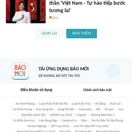
thần 'Việt Nam - Tự hào tiếp bước
tương lai'
QUAY LẠI
XEM THÊM
TẢI ỨNG DỤNG BÁO MỚI
ĐỂ KHÔNG BỎ SÓT TIN TỨC
Điều khoản sử dụng
Chính sách bảo mật
An Ninh Mạng
Luật Phát Triển Đô Thị
Luật Kiến Trúc
Hạ Tầng
Tháo Gỡ
Lê Minh Hưng
Kim Sang-Sik
Vùng Thủ Đô
Indonesia
Mỹ
Tô Lâm
Iran
Đại Biểu Quốc Hội
ASEAN Cup 2026
Logistic
Đường Vành Đai 5
Eo Biển Hormuz
Liên Bang Nga
Campuchia
Năm
Dự Án Đầu Tư Xây Dựng
Doanh Nghiệp
AFF Cup 2026
Lịch Thi Đấu AFF Cup 2026
Bảng Xếp Hạng AFF Cup 2026
Bóng Đá
Báo Bóng Đá
Bóng Đá Việt Nam