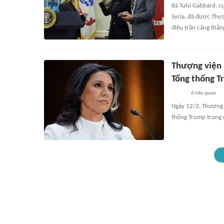
Bà Tulsi Gabbard, c
Syria, đã được Thư
điều trần căng thẳn
Thượng viện 
Tổng thống T
6
liên quan
Ngày 12/2, Thượng 
thống Trump trong 