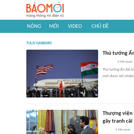
NÓNG
MỚI
VIDEO
CHỦ ĐỀ
TULSI GABBARD
Thủ tướng Ấn
6
liên quan
Thủ tướng Ấn Độ bắ
mới được bổ nhiệm 
Thượng viện 
gây tranh cãi
6
liên quan