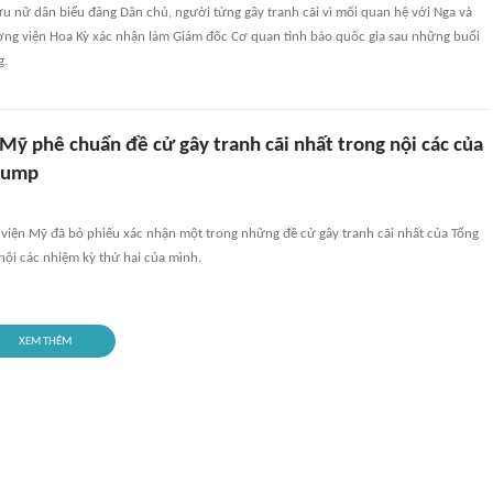
ựu nữ dân biểu đảng Dân chủ, người từng gây tranh cãi vì mối quan hệ với Nga và
ợng viện Hoa Kỳ xác nhận làm Giám đốc Cơ quan tình báo quốc gia sau những buổi
g.
Mỹ phê chuẩn đề cử gây tranh cãi nhất trong nội các của
rump
viện Mỹ đã bỏ phiếu xác nhận một trong những đề cử gây tranh cãi nhất của Tổng
nội các nhiệm kỳ thứ hai của mình.
XEM THÊM