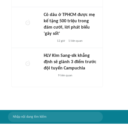
Cô dâu ở TPHCM được mẹ
kế tặng 500 triệu trong
đám cưới, lời phát biểu
'gây sốt'
12 giờ
1
liên quan
HLV Kim Sang-sik khẳng
định sẽ giành 3 điểm trước
đội tuyển Campuchia
9
liên quan