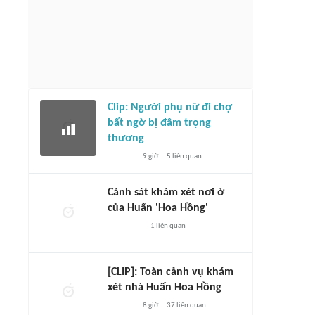
Clip: Người phụ nữ đi chợ
bất ngờ bị đâm trọng
thương
9 giờ
5
liên quan
Cảnh sát khám xét nơi ở
của Huấn 'Hoa Hồng'
1
liên quan
[CLIP]: Toàn cảnh vụ khám
xét nhà Huấn Hoa Hồng
8 giờ
37
liên quan