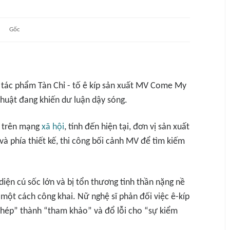
Gốc
n tác phẩm
Tàn Chỉ
- tố ê kíp sản xuất MV
Come My
huật đang khiến dư luận dậy sóng.
n trên mạng
xã hội
, tính đến hiện tại, đơn vị sản xuất
 và phía thiết kế, thi công bối cảnh MV để tìm kiếm
 diện cú sốc lớn và bị tổn thương tinh thần nặng nề
một cách công khai. Nữ nghệ sĩ phản đối việc ê-kíp
chép” thành “tham khảo” và đổ lỗi cho “sự kiểm