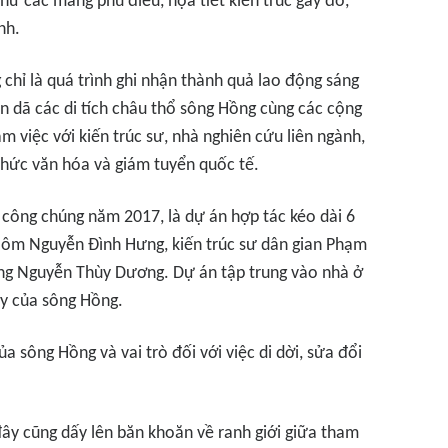
 như các mảng phù điêu, họa tiết kiến trúc gãy đổ,
nh.
 chỉ là quá trình ghi nhận thành quả lao động sáng
n dã các di tích châu thổ sông Hồng cùng các cộng
m việc với kiến trúc sư, nhà nghiên cứu liên ngành,
 chức văn hóa và giám tuyển quốc tế.
 công chúng năm 2017, là dự án hợp tác kéo dài 6
Nôm Nguyễn Đình Hưng, kiến trúc sư dân gian Phạm
ng Nguyễn Thùy Dương. Dự án tập trung vào nhà ở
y của sông Hồng.
 sông Hồng và vai trò đối với việc di dời, sửa đổi
ây cũng dấy lên băn khoăn về ranh giới giữa tham