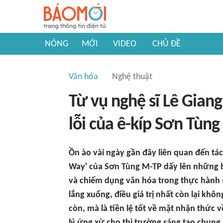
NÓNG
MỚI
VIDEO
CHỦ ĐỀ
Văn hóa
Nghệ thuật
Từ vụ nghệ sĩ Lê Giang
lỗi của ê-kíp Sơn Tùng
Ồn ào vài ngày gần đây liên quan đến t
Way' của Sơn Tùng M-TP dấy lên những b
và chiếm dụng văn hóa trong thực hành 
lắng xuống, điều giá trị nhất còn lại kh
còn, mà là tiền lệ tốt về mặt nhận thức
lý ứng xử cho thị trường sáng tạo chung.