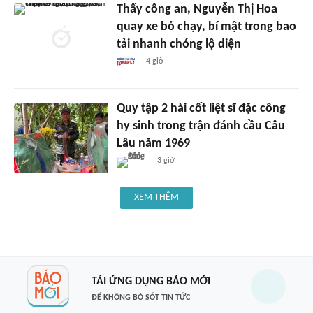
Thấy công an, Nguyễn Thị Hoa
quay xe bỏ chạy, bí mật trong bao
tải nhanh chóng lộ diện
4 giờ
Quy tập 2 hài cốt liệt sĩ đặc công
hy sinh trong trận đánh cầu Câu
Lâu năm 1969
3 giờ
XEM THÊM
TẢI ỨNG DỤNG BÁO MỚI
ĐỂ KHÔNG BỎ SÓT TIN TỨC