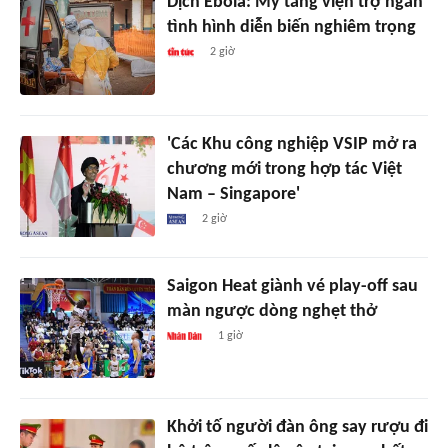
Dịch Ebola: Mỹ tăng viện trợ ngăn
tình hình diễn biến nghiêm trọng
2 giờ
'Các Khu công nghiệp VSIP mở ra
chương mới trong hợp tác Việt
Nam – Singapore'
2 giờ
Saigon Heat giành vé play-off sau
màn ngược dòng nghẹt thở
1 giờ
Khởi tố người đàn ông say rượu đi