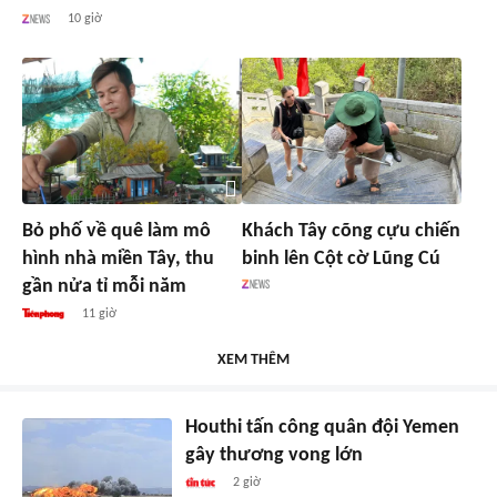
10 giờ
Bỏ phố về quê làm mô
Khách Tây cõng cựu chiến
hình nhà miền Tây, thu
binh lên Cột cờ Lũng Cú
gần nửa tỉ mỗi năm
11 giờ
XEM THÊM
Houthi tấn công quân đội Yemen
gây thương vong lớn
2 giờ