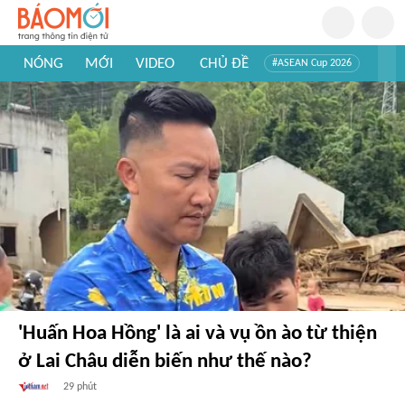
NÓNG
MỚI
VIDEO
CHỦ ĐỀ
#ASEAN Cup 2026
#Trí tuệ nhân tạo
#Mỹ - Iran
#Khám phá Việt Nam
#Khám phá thế giới
'Huấn Hoa Hồng' là ai và vụ ồn ào từ thiện
ở Lai Châu diễn biến như thế nào?
29 phút