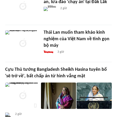
an, lừa đảo 'chạy án' tại Đắk Lắk
2 giờ
Thái Lan muốn tham khảo kinh
nghiệm của Việt Nam về tinh gọn
bộ máy
3 giờ
Cựu Thủ tướng Bangladesh Sheikh Hasina tuyên bố
'sẽ trở về', bất chấp án tử hình vắng mặt
2 giờ