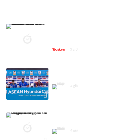
ASEAN CUP 2026
Vé trận Việt Nam - Campuchia hút
khách: Hàng dài người chờ mua,
giá vé 'cò' chênh tới 100.000 đồng
3 giờ
Họp báo trước trận Việt Nam -
Campuchia
4 giờ
Đội tuyển Việt Nam sẵn sàng cho
trận gặp Campuchia
4 giờ