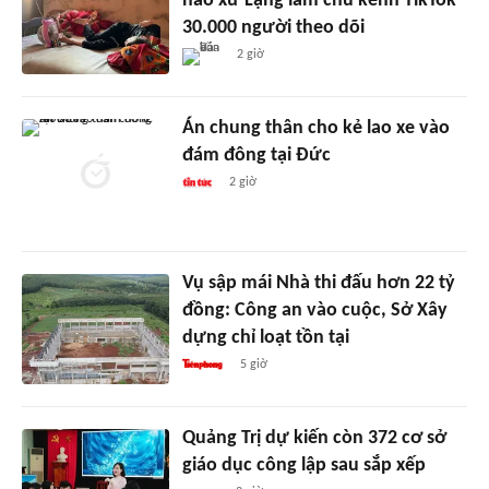
não xứ Lạng làm chủ kênh TikTok
30.000 người theo dõi
2 giờ
Án chung thân cho kẻ lao xe vào
đám đông tại Đức
2 giờ
Vụ sập mái Nhà thi đấu hơn 22 tỷ
đồng: Công an vào cuộc, Sở Xây
dựng chỉ loạt tồn tại
5 giờ
Quảng Trị dự kiến còn 372 cơ sở
giáo dục công lập sau sắp xếp