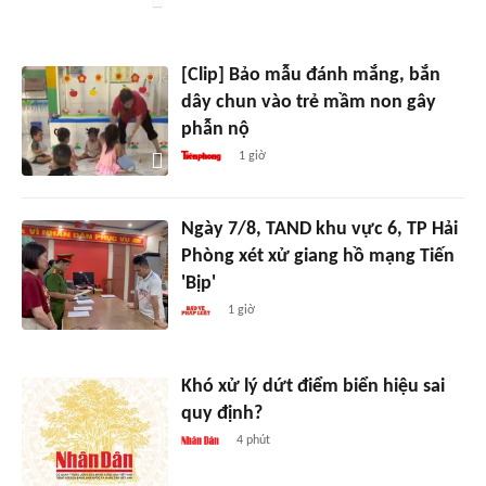
[Clip] Bảo mẫu đánh mắng, bắn
dây chun vào trẻ mầm non gây
phẫn nộ
1 giờ
Ngày 7/8, TAND khu vực 6, TP Hải
Phòng xét xử giang hồ mạng Tiến
'Bịp'
1 giờ
Khó xử lý dứt điểm biển hiệu sai
quy định?
4 phút