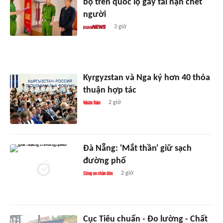
bộ trên quốc lộ gây tai nạn chết
người
3 giờ
Kyrgyzstan và Nga ký hơn 40 thỏa
thuận hợp tác
2 giờ
Đà Nẵng: 'Mắt thần' giữ sạch
đường phố
2 giờ
Cục Tiêu chuẩn - Đo lường - Chất