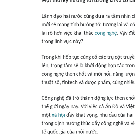
Một thời kỳ hướng tới tương lai và có t
Lãnh đạo hai nước cũng đưa ra tầm nhìn c
mới sẽ mang tính hướng tới tương lai và có
lai rõ hơn việc khai thác
công nghệ
. Vậy đi
trong lĩnh vực này?
Trong khi tiếp tục củng cố các trụ cột tru
lên, trọng tâm sẽ là khởi động hợp tác tron
công nghệ then chốt và mới nổi, năng lượn
thuật số, fintech và dược phẩm, cùng nhiều
Công nghệ đã trở thành động lực then chốt 
thế giới ngày nay. Với việc cả Ấn Độ và Vi
một
xã hội
đầy khát vọng, nhu cầu của hai
trong định hướng thúc đẩy công nghệ và v
tế quốc gia của mỗi nước.