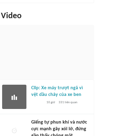
Video
Clip: Xe máy trượt ngã vì
vệt dầu chảy của xe ben
10 giờ
331
liên quan
Giếng tự phun khí và nước
cực mạnh gây xói lở, đứng
gần thấy chóng mặt