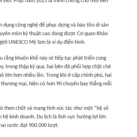
lợi Đức Phật năm 2025 là minh chứng cho mối liên
tận dụng công nghệ để phục dựng và bảo tồn di sản
chuyên môn kỹ thuật cao đang được Cơ quan Khảo
 giới UNESCO Mỹ Sơn là ví dụ điển hình.
ểu rằng khuôn khổ này sẽ tiếp tục phát triển cùng
ậy, trong thập kỷ qua, hai bên đã phối hợp chặt chẽ
 lớn hơn nhiều lần. Trong khi ở cấp chính phủ, hai
ấp thương mại, hiện có hơn 90 chuyến bay thẳng mỗi
trò then chốt và mang tính xúc tác như một “hệ số
 hệ kinh doanh. Du lịch là lĩnh vực hưởng lợi lớn
 hai nước đạt 900.000 lượt.