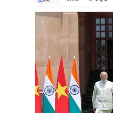
10/5/2026
902
liên quan