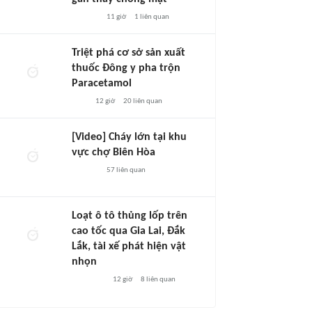
11 giờ
1
liên quan
Triệt phá cơ sở sản xuất
thuốc Đông y pha trộn
Paracetamol
12 giờ
20
liên quan
[Video] Cháy lớn tại khu
vực chợ Biên Hòa
57
liên quan
Loạt ô tô thủng lốp trên
cao tốc qua Gia Lai, Đắk
Lắk, tài xế phát hiện vật
nhọn
12 giờ
8
liên quan