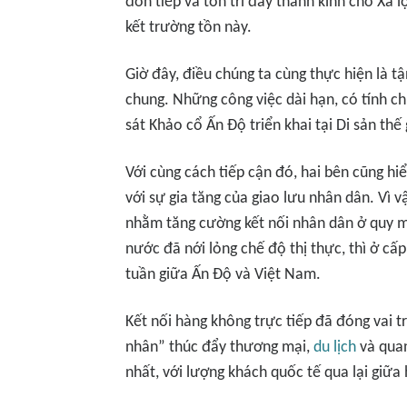
đón tiếp và tôn trí đầy thành kính cho Xá 
kết trường tồn này.
Giờ đây, điều chúng ta cùng thực hiện là 
chung. Những công việc dài hạn, có tính 
sát Khảo cổ Ấn Độ triển khai tại Di sản thế
Với cùng cách tiếp cận đó, hai bên cũng hi
với sự gia tăng của giao lưu nhân dân. Vì v
nhằm tăng cường kết nối nhân dân ở quy mô
nước đã nới lỏng chế độ thị thực, thì ở c
tuần giữa Ấn Độ và Việt Nam.
Kết nối hàng không trực tiếp đã đóng vai 
nhân” thúc đẩy thương mại,
du lịch
và quan
nhất, với lượng khách quốc tế qua lại giữa