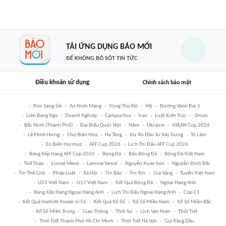
TẢI ỨNG DỤNG BÁO MỚI
ĐỂ KHÔNG BỎ SÓT TIN TỨC
Điều khoản sử dụng
Chính sách bảo mật
Kim Sang-Sik
An Ninh Mạng
Vùng Thủ Đô
Mỹ
Đường Vành Đai 5
Liên Bang Nga
Doanh Nghiệp
Campuchia
Iran
Luật Kiến Trúc
Oman
Bắc Ninh (thành Phố)
Đại Biểu Quốc Hội
Năm
Ukraine
ASEAN Cup 2026
Lê Minh Hưng
Chợ Biên Hòa
Hạ Tầng
Dự Án Đầu Tư Xây Dựng
Tô Lâm
Eo Biển Hormuz
AFF Cup 2026
Lịch Thi Đấu AFF Cup 2026
Bảng Xếp Hạng AFF Cup 2026
Bóng Đá
Báo Bóng Đá
Bóng Đá Việt Nam
Thể Thao
Lionel Messi
Lamine Yamal
Nguyễn Xuân Son
Nguyễn Đình Bắc
Tin Thế Giới
Pháp Luật
Xã Hội
Tin Bão
Tin Tức
Giá Vàng
Tuyển Việt Nam
U23 Việt Nam
U17 Việt Nam
Kết Quả Bóng Đá
Ngoại Hạng Anh
Bảng Xếp Hạng Ngoại Hạng Anh
Lịch Thi Đấu Ngoại Hạng Anh
Cúp C1
Kết Quả Vietlott Power 6/55
Kết Quả Xổ Số
Xổ Số Miền Nam
Xổ Số Miền Bắc
Xổ Số Miền Trung
Giao Thông
Thời Sự
Lịch Vạn Niên
Thời Tiết
Thời Tiết Thành Phố Hồ Chí Minh
Thời Tiết Hà Nội
Giá Xăng Dầu