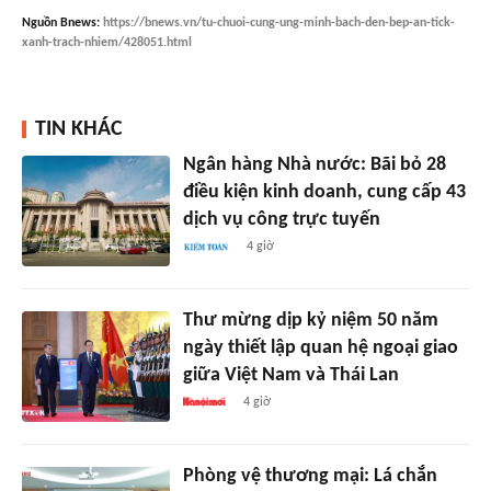
Nguồn
Bnews
:
https://bnews.vn/tu-chuoi-cung-ung-minh-bach-den-bep-an-tick-
xanh-trach-nhiem/428051.html
TIN KHÁC
Ngân hàng Nhà nước: Bãi bỏ 28
điều kiện kinh doanh, cung cấp 43
dịch vụ công trực tuyến
4 giờ
Thư mừng dịp kỷ niệm 50 năm
ngày thiết lập quan hệ ngoại giao
giữa Việt Nam và Thái Lan
4 giờ
Phòng vệ thương mại: Lá chắn