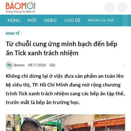
NÓNG
MỚI
VIDEO
CHỦ ĐỀ
#ASEAN Cup 2026
#Trí tuệ nhân tạo
#Mỹ - Iran
#Khám phá Việt Nam
KINH TẾ
#Khám phá thế giới
Từ chuỗi cung ứng minh bạch đến bếp
ăn Tick xanh trách nhiệm
Bnews
08/7/2026
Gốc
Không chỉ dừng lại ở việc đưa sản phẩm an toàn lên
kệ siêu thị, TP. Hồ Chí Minh đang mở rộng chương
trình Tick xanh trách nhiệm sang các bếp ăn tập thể,
trước mắt là bếp ăn trường học.